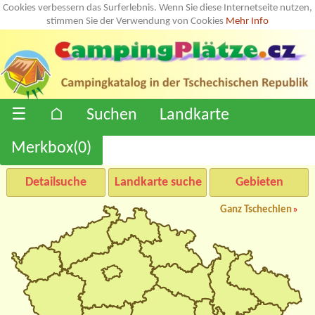
Cookies verbessern das Surferlebnis. Wenn Sie diese Internetseite nutzen,
stimmen Sie der Verwendung von Cookies
Mehr Info
☰
⌂
Suchen
Landkarte
Merkbox(
0
)
Detailsuche
Landkarte suche
Gebieten
Ganz Tschechien
»