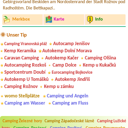
Gebirgsvorland Beskiden am Nordostenrand der Stadt Rožnov pod
Radhoštěm. Die Bettkapazi..
Merkbox
Karte
Info
🌞 Unser Tip
Autocamp Jenišov
Camping Vranovská pláž
Kemp Keramika
Autokemp Dolní Morava
Caravan Camping
Autokemp Kačer
Camping Olšina
Autocamping Rozkoš
Camp Dolce
Kemp u Kukačků
Sportcentrum Doubí
Eurocamping Bojkovice
Autokemp U Tomášků
Autokemp Jindřiš
Camping Rožnov
Kemp u zámku
womo Stellplätze
Camping und Angeln
Camping am Wasser
Camping am Fluss
Aneta Melicharová
***
Camping Železné hory
Camping Západočeské lázně
Camping Lužické
Byli jsme zde v týdnu od 25.7. do 1.8. 2026. Kemp jako takový je pěkný.