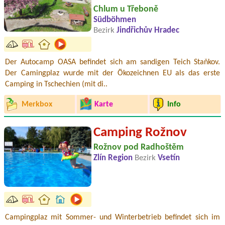
Chlum u Třeboně
Südböhmen
Bezirk
Jindřichův Hradec
Der Autocamp OASA befindet sich am sandigen Teich Staňkov.
Der Camingplaz wurde mit der Ökozeichnen EU als das erste
Camping in Tschechien (mit di..
Merkbox
Karte
Info
Camping Rožnov
Rožnov pod Radhoštěm
Zlín Region
Bezirk
Vsetín
Campingplaz mit Sommer- und Winterbetrieb befindet sich im