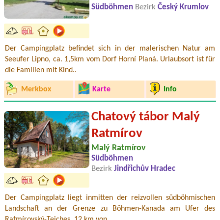
Südböhmen
Bezirk
Český Krumlov
Der Campingplatz befindet sich in der malerischen Natur am
Seeufer Lipno, ca. 1,5km vom Dorf Horní Planá. Urlaubsort ist für
die Familien mit Kind..
Merkbox
Karte
Info
Chatový tábor Malý
Ratmírov
Malý Ratmírov
Südböhmen
Bezirk
Jindřichův Hradec
Der Campingplatz liegt inmitten der reizvollen südböhmischen
Landschaft an der Grenze zu Böhmen-Kanada am Ufer des
Ratmírovský-Teiches, 12 km von ..