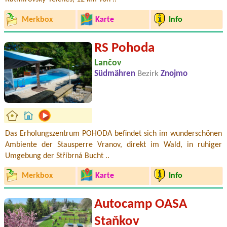
Merkbox
Karte
Info
RS Pohoda
Lančov
Südmähren
Bezirk
Znojmo
Das Erholungszentrum POHODA befindet sich im wunderschönen
Ambiente der Stausperre Vranov, direkt im Wald, in ruhiger
Umgebung der Stříbrná Bucht ..
Merkbox
Karte
Info
Autocamp OASA
Staňkov