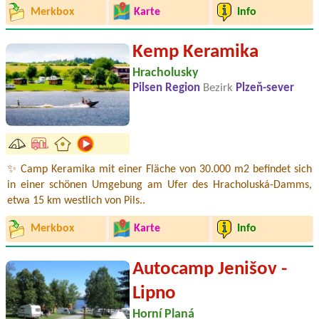
Merkbox
Karte
Info
Kemp Keramika
Hracholusky
Pilsen Region
Bezirk
Plzeň-sever
✨ Camp Keramika mit einer Fläche von 30.000 m2 befindet sich
in einer schönen Umgebung am Ufer des Hracholuská-Damms,
etwa 15 km westlich von Pils..
Merkbox
Karte
Info
Autocamp Jenišov -
Lipno
Horní Planá