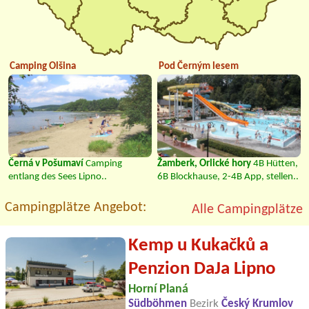
Camping Olšina
Pod Černým lesem
Černá v Pošumaví
Camping
Žamberk, Orlické hory
4B Hütten,
entlang des Sees Lipno..
6B Blockhause, 2-4B App, stellen..
Campingplätze Angebot:
Alle Campingplätze
Kemp u Kukačků a
Penzion DaJa Lipno
Horní Planá
Südböhmen
Bezirk
Český Krumlov