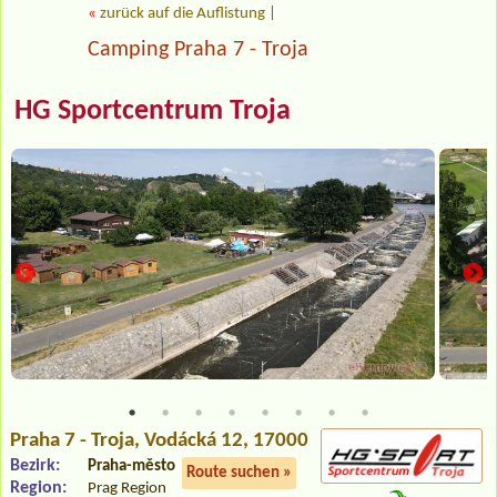
«
zurück auf die Auflistung
|
Camping Praha 7 - Troja
HG Sportcentrum Troja
Praha 7 - Troja
, Vodácká 12, 17000
Bezirk:
Praha-město
Route suchen »
Region:
Prag Region