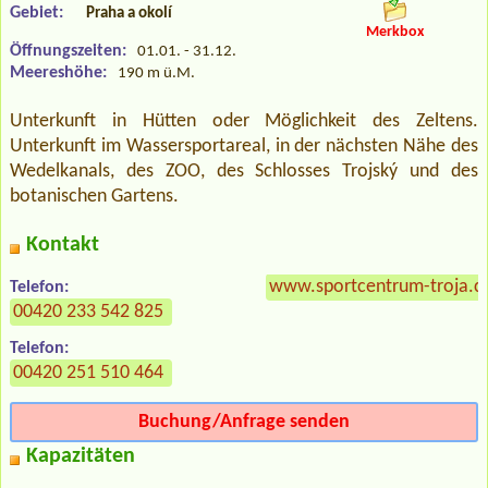
Gebiet:
Praha a okolí
Merkbox
Öffnungszeiten:
01.01. - 31.12.
Meereshöhe:
190 m ü.M.
Unterkunft in Hütten oder Möglichkeit des Zeltens.
Unterkunft im Wassersportareal, in der nächsten Nähe des
Wedelkanals, des ZOO, des Schlosses Trojský und des
botanischen Gartens.
Kontakt
www.sportcentrum-troja.c
Telefon:
00420 233 542 825
Telefon:
00420 251 510 464
Buchung/Anfrage senden
Kapazitäten