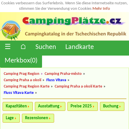
Cookies verbessern das Surferlebnis. Wenn Sie diese Internetseite nutzen,
stimmen Sie der Verwendung von Cookies
Mehr Info
☰
⌂
Suchen
Landkarte
Merkbox(
0
)
Camping Prag Region
»
Camping Praha-město
»
Camping Praha a okolí
»
Fluss Vltava
»
Camping Prag Region Karte
»
Camping Praha a okolí Karte
»
Fluss Vltava Karte
»
Kapazitäten
Ausstattung
Preise 2025
Buchung
Lage
Rezensionen