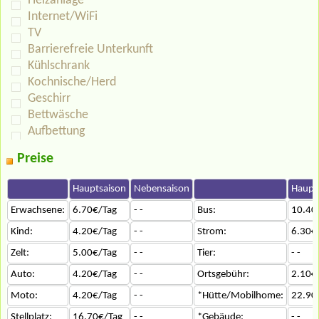
Heizanlage
Internet/WiFi
TV
Barrierefreie Unterkunft
Kühlschrank
Kochnische/Herd
Geschirr
Bettwäsche
Aufbettung
Preise
Hauptsaison
Nebensaison
Haupt
Erwachsene:
6.70€/Tag
- -
Bus:
10.40
Kind:
4.20€/Tag
- -
Strom:
6.30€
Zelt:
5.00€/Tag
- -
Tier:
- -
Auto:
4.20€/Tag
- -
Ortsgebühr:
2.10€
Moto:
4.20€/Tag
- -
*Hütte/Mobilhome:
22.90
Stellplatz:
16.70€/Tag
- -
*Gebäude:
- -