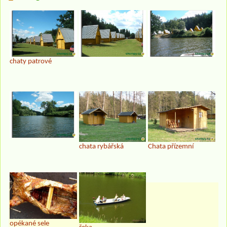
chaty patrové
chata rybářská
Chata přízemní
opékané sele