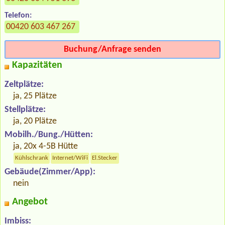
Telefon:
00420 603 467 267
Buchung/Anfrage senden
Kapazitäten
Zeltplätze:
ja, 25 Plätze
Stellplätze:
ja, 20 Plätze
Mobilh./Bung./Hütten:
ja, 20x 4-5B Hütte
Kühlschrank
Internet/WiFi
El.Stecker
Gebäude(Zimmer/App):
nein
Angebot
Imbiss: