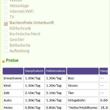
Wasser
Heizanlage
Internet/WiFi
TV
Barrierefreie Unterkunft
Kühlschrank
Kochnische/Herd
Geschirr
Bettwäsche
Aufbettung
Preise
Hauptsaison
Nebensaison
Haupt
Erwachsene:
1.30€/Tag
1.30€/Tag
Bus:
- -
Kind:
1.30€/Tag
1.30€/Tag
Strom:
- -
Zelt:
2.10€/Tag
2.10€/Tag
Tier:
- -
Auto:
1.30€/Tag
1.30€/Tag
Ortsgebühr:
0.60€
Moto:
0.80€/Tag
0.80€/Tag
*Hütte/Mobilhome:
18.30