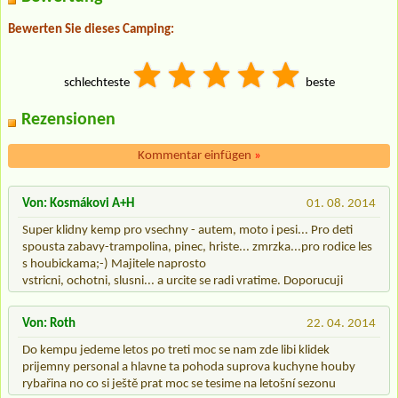
Bewerten Sie dieses Camping:
schlechteste
beste
Rezensionen
Kommentar einfügen
»
Von: Kosmákovi A+H
01. 08. 2014
Super klidny kemp pro vsechny - autem, moto i pesi... Pro deti
spousta zabavy-trampolina, pinec, hriste... zmrzka...pro rodice les
s houbickama;-) Majitele naprosto
vstricni, ochotni, slusni... a urcite se radi vratime. Doporucuji
Von: Roth
22. 04. 2014
Do kempu jedeme letos po treti moc se nam zde libi klidek
prijemny personal a hlavne ta pohoda suprova kuchyne houby
rybařina no co si ještě prat moc se tesime na letošní sezonu