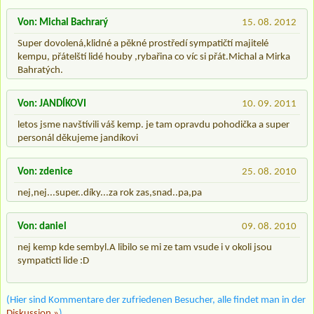
Von: Michal Bachrarý
15. 08. 2012
Super dovolená,klidné a pěkné prostředí sympatičtí majitelé
kempu, přátelští lidé houby ,rybařina co víc si přát.Michal a Mirka
Bahratých.
Von: JANDÍKOVI
10. 09. 2011
letos jsme navštívili váš kemp. je tam opravdu pohodička a super
personál děkujeme jandíkovi
Von: zdenice
25. 08. 2010
nej,nej...super..díky...za rok zas,snad..pa,pa
Von: daniel
09. 08. 2010
nej kemp kde sembyl.A libilo se mi ze tam vsude i v okoli jsou
sympaticti lide :D
(Hier sind Kommentare der zufriedenen Besucher, alle findet man in der
Diskussion »
)