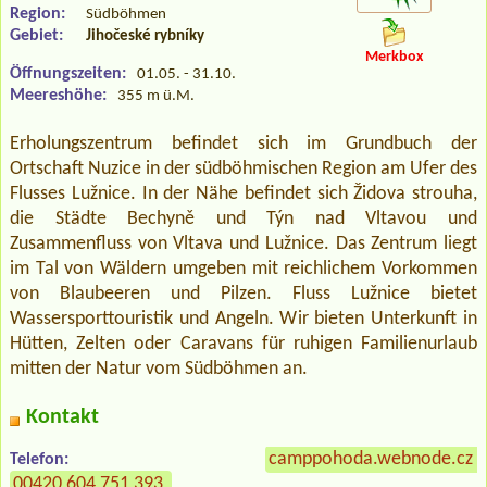
Region:
Südböhmen
Gebiet:
Jihočeské rybníky
Merkbox
Öffnungszeiten:
01.05. - 31.10.
Meereshöhe:
355 m ü.M.
Erholungszentrum befindet sich im Grundbuch der
Ortschaft Nuzice in der südböhmischen Region am Ufer des
Flusses Lužnice. In der Nähe befindet sich Židova strouha,
die Städte Bechyně und Týn nad Vltavou und
Zusammenfluss von Vltava und Lužnice. Das Zentrum liegt
im Tal von Wäldern umgeben mit reichlichem Vorkommen
von Blaubeeren und Pilzen. Fluss Lužnice bietet
Wassersporttouristik und Angeln. Wir bieten Unterkunft in
Hütten, Zelten oder Caravans für ruhigen Familienurlaub
mitten der Natur vom Südböhmen an.
Kontakt
camppohoda.webnode.cz
Telefon:
00420 604 751 393