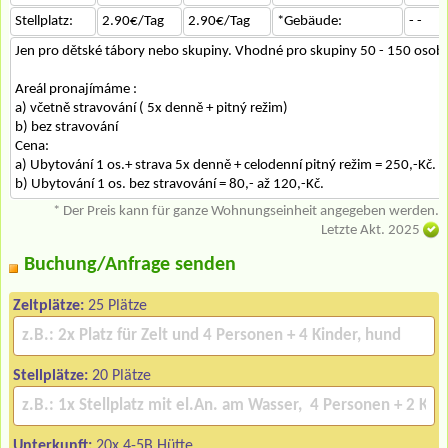
Stellplatz:
2.90€/Tag
2.90€/Tag
*Gebäude:
- -
Jen pro dětské tábory nebo skupiny. Vhodné pro skupiny 50 - 150 osob.
Areál pronajímáme :
a) včetně stravování ( 5x denně + pitný režim)
b) bez stravování
Cena:
a) Ubytování 1 os.+ strava 5x denně + celodenní pitný režim = 250,-Kč.
b) Ubytování 1 os. bez stravování = 80,- až 120,-Kč.
* Der Preis kann für ganze Wohnungseinheit angegeben werden.
Letzte Akt. 2025
Buchung/Anfrage senden
Zeltplätze:
25 Plätze
Stellplätze:
20 Plätze
Unterkunft:
20x 4-5B Hütte