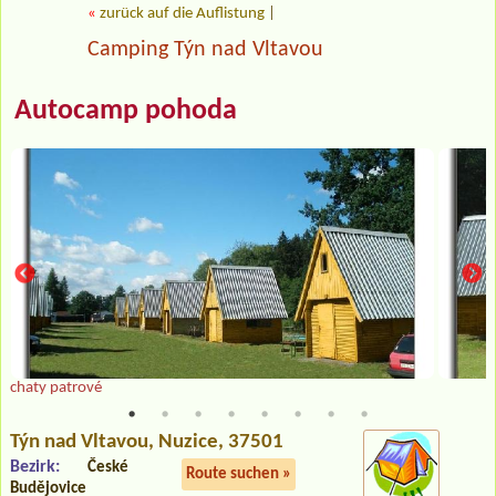
«
zurück auf die Auflistung
|
Camping Týn nad Vltavou
Autocamp pohoda
chaty patrové
Týn nad Vltavou
, Nuzice, 37501
Bezirk:
České
Route suchen »
Budějovice