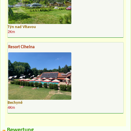
Týn nad Vltavou
2Km
Resort Cihelna
Bechyně
4Km
Bewertung