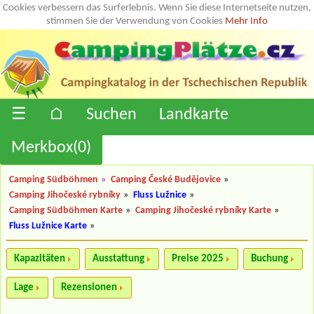
Cookies verbessern das Surferlebnis. Wenn Sie diese Internetseite nutzen,
stimmen Sie der Verwendung von Cookies
Mehr Info
☰
⌂
Suchen
Landkarte
Merkbox(
0
)
Camping Südböhmen
»
Camping České Budějovice
»
Camping Jihočeské rybníky
»
Fluss Lužnice
»
Camping Südböhmen Karte
»
Camping Jihočeské rybníky Karte
»
Fluss Lužnice Karte
»
Kapazitäten
Ausstattung
Preise 2025
Buchung
Lage
Rezensionen