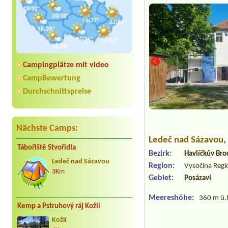
Campingplätze mit video
CampBewertung
Durchschnittspreise
Nächste Camps:
Ledeč nad Sázavou
,
Tábořiště Stvořidla
Bezirk:
Havlíčkův Bro
Ledeč nad Sázavou
Region:
Vysočina Regi
3Km
Gebiet:
Posázaví
Meereshöhe:
360 m ü.
Kemp a Pstruhový ráj Kožlí
Kožlí