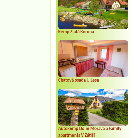
Kemp Zlatá Koruna
Chatová osada U Lesa
Autokemp Dolní Morava a Family
apartments V Zátiší