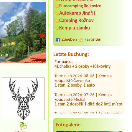
Eurocamping Bojkovice
Termin ab 2026-09-05 |
Camping Fox
Autokemp Jindřiš
Český Krumlov
Camping Rožnov
1x Stellplatz für Renault Trafic (Größe
wie VW Bulli), Strom, 2 Erw., gerne
Kemp u zámku
am Wasser
Zugeben
Favoriten
Termin ab 2026-07-28 |
Šiška Kemp
Termin ab 2026-08-23 |
Autokemp
Letzte Buchung:
Formanka
4L chatka + 2 osoby + lůžkoviny
Termin ab 2026-08-06 |
Kemp a
koupaliště Červenka
1 stan, 2 osoby, 1 auto
Termin ab 2026-07-26 |
Kemp a
koupaliště Michal
1 stan,2 dospělí 1 ditě do2 let1 místo
Termin ab 2026-08-17 |
Autokempink
Dřenice
11x2B zimmer
Fotogalerie
Termin ab 2026-07-27 |
Chatová
osada VZ Bítov**