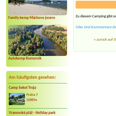
Zu diesem Camping gibt es
Family kemp Máchovo jezero
(Hier sind Kommentare der
«
zurück auf d
Autokemp Komorník
Am häufigsten gesehen:
Camp Sokol Troja
Praha 7
20889x
Vranovská pláž - Holiday park