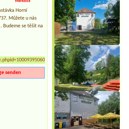
Merkbox
2x 4L chata
astávka Horní
Termin ab 2026-08-08 |
Sport-areál
Samopše
 737. Můžete u nás
2L
i . Budeme se těšit na
Termin ab 2026-08-01 |
Autokemp
Jezero
1 stan u vody + elektrická přípojka
Termin ab 2026-07-31 |
Chatová
osada Olešná
2l2l
e.phpid=100093950606519
»
ge senden