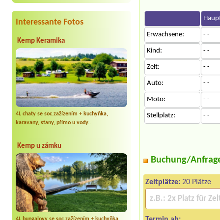
Haupt
Interessante Fotos
Erwachsene:
- -
Kemp Keramika
Kind:
- -
Zelt:
- -
Auto:
- -
Moto:
- -
4L chaty se soc.zažízením + kuchyňka,
Stellplatz:
- -
karavany, stany, přímo u vody..
Kemp u zámku
Buchung/Anfrag
Zeltplätze:
20 Plätze
Termin ab:
4L bungalovy se soc.zažízením + kuchyňka,