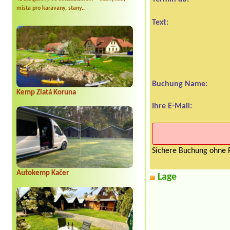
místa pro karavany, stany..
Text:
Buchung Name:
Kemp Zlatá Koruna
Ihre E-Mail:
Sichere Buchung ohne P
Autokemp Kačer
Lage