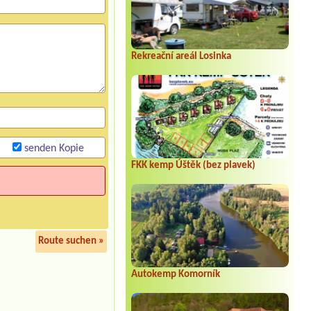
Rekreační areál Losinka
senden Kopie
FKK kemp Úštěk (bez plavek)
Route suchen »
Autokemp Komorník