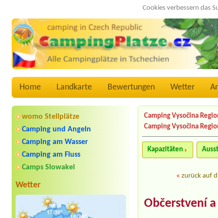
Cookies verbessern das S
Home
Landkarte
Bewertungen
Wetter
A
Camping Vysočina Regio
womo Stellplätze
Camping Vysočina Regio
Camping und Angeln
Camping am Wasser
Kapazitäten
Auss
Camping am Fluss
Camps Slowakei
«
zurück auf d
Wetter
Občerstvení a