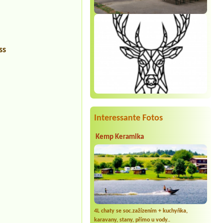
ss
Interessante Fotos
Kemp Keramika
4L chaty se soc.zažízením + kuchyňka,
karavany, stany, přímo u vody..