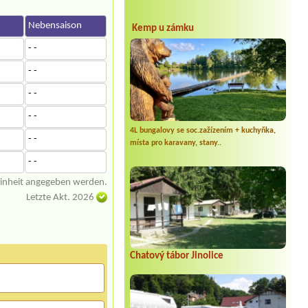
n
Nebensaison
Kemp u zámku
- -
- -
- -
- -
4L bungalovy se soc.zažízením + kuchyňka,
- -
místa pro karavany, stany..
- -
einheit angegeben werden.
Letzte Akt. 2026
Chatový tábor Jinolice