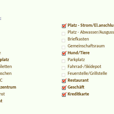
:
Platz - Strom/El.anschlu
Platz - Abwasser/Ausguss
Briefkasten
Gemeinschaftsraum
e
Hund/Tiere
platz
Parkplatz
iletten
Fahrrad-/Skidepot
uschen
Feuerstelle/Grillstelle
PC
Restaurant
ozentrum
Geschäft
nst
Kreditkarte
nt