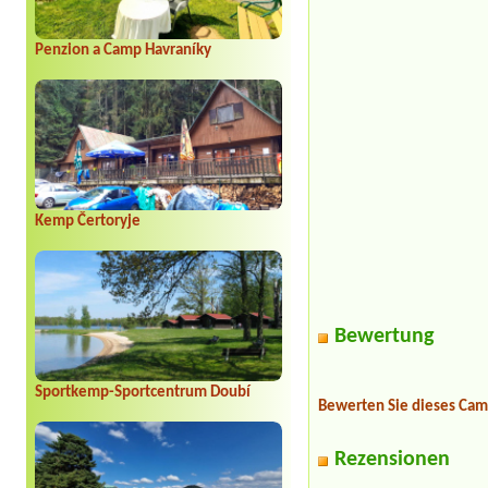
Penzion a Camp Havraníky
Kemp Čertoryje
Bewertung
Sportkemp-Sportcentrum Doubí
Bewerten Sie dieses Cam
Rezensionen