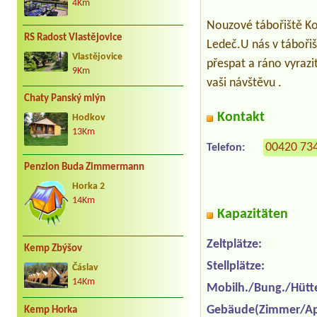
4Km
Nouzové tábořiště Kož
RS Radost Vlastějovice
Ledeč.U nás v tábořiš
Vlastějovice
přespat a ráno vyrazi
9Km
vaši návštěvu .
Chaty Panský mlýn
Kontakt
Hodkov
13Km
00420 73
Telefon:
Penzion Buda Zimmermann
Horka 2
14Km
Kapazitäten
Zeltplätze:
Kemp Zbýšov
Stellplätze:
Čáslav
14Km
Mobilh./Bung./Hütt
Gebäude(Zimmer/Ap
Kemp Horka