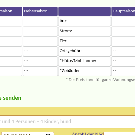
saison
Nebensaison
Hauptsaiso
- -
Bus:
- -
- -
Strom:
- -
- -
Tier:
- -
- -
Ortsgebühr:
- -
- -
*Hütte/Mobilhome:
- -
- -
*Gebäude:
- -
* Der Preis kann für ganze Wohnungs
e senden
Anzahl der Nächte: