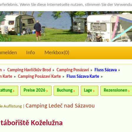
urferlebnis. Wenn Sie diese Internetseite nutzen, stimmen Sie der Verwen
nmelden
Info
Merkbox(
0
)
n
»
Camping Havlíčkův Brod
»
Camping Posázaví
»
Fluss Sázava
»
n Karte
»
Camping Posázaví Karte
»
Fluss Sázava Karte
»
tattung
Preise 2026
Buchung
Lage
Rezensionen
Camping Ledeč nad Sázavou
ie Auflistung
|
 tábořiště Koželužna