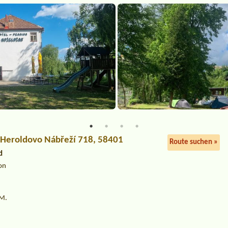
 Heroldovo Nábřeží 718, 58401
Route suchen »
d
on
M.