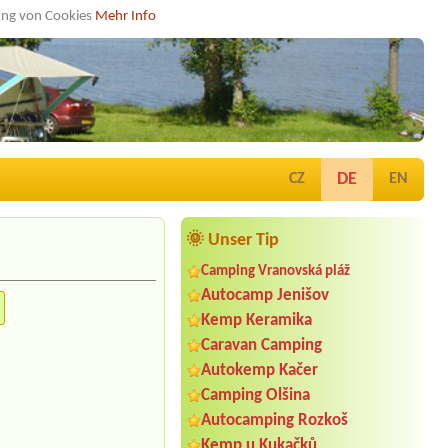
dung von Cookies
Mehr Info
DE
CZ
EN
🌞 Unser Tip
Camping Vranovská pláž
Autocamp Jenišov
Kemp Keramika
Caravan Camping
Autokemp Kačer
Camping Olšina
Autocamping Rozkoš
Kemp u Kukačků