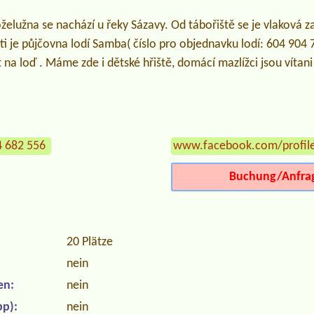
elužna se nachází u řeky Sázavy. Od tábořiště se je vlaková z
ti je půjčovna lodí Samba( číslo pro objednavku lodí: 604 904
t na loď . Máme zde i dětské hřiště, domácí mazlížci jsou vítan
4 682 556
www.facebook.com/profil
Buchung/Anfra
20 Plätze
nein
en:
nein
p):
nein