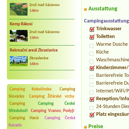
Zruč nad Sázavou
Ausstattung
14Km
Campingausstattung
Kemp Rákosí
Trinkwasser
Zruč nad Sázavou
Toiletten
15Km
Warme Dusche
Rekreační areál Zbraslavice
Küche
Zbraslavice
Waschmaschin
16Km
Kinderzimmer/
Barrierefreie To
Barrierefreie D
Camping Kokořínsko
Camping
Internet/WiFi/
Slovácko
Camping Žďárské vrchy
Rezeption/Inf
Camping
Camping České
24-Stunden Die
Středohoří
Camping Vranov, Podyjí
Platz eingezäu
Camping Haná
Camping Česká
Kanada
Preise