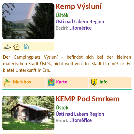
Kemp Výsluní
Úštěk
Ústí nad Labem Region
Bezirk
Litoměřice
Der Campingplatz Výsluní - befindet sich bei der kleinen
malerischen Stadt Úštěk, nicht weit von der Stadt Litoměřice. Er
bietet Unterkunft in Erh..
Merkbox
Karte
Info
KEMP Pod Smrkem
Úštěk
Ústí nad Labem Region
Bezirk
Litoměřice