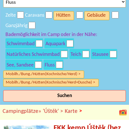
Zelte
Caravans
Hütten
Gebäude
Ganzjährig
Bademöglichkeit im Camp oder in der Nähe:
Schwimmbad
Aquapark
Natürliches Schwimmbad
Teich
Stausee
See, Sandsee
Fluss
Mobilh./Bung./Hütten(Kochnische/Herd) >
Mobilh./Bung./Hütten(Kochnische/Herd+Dusche) >
Suchen
>
Campingplätze»
'Úštěk' >
Karte
FKK kemp Úštěk (bez