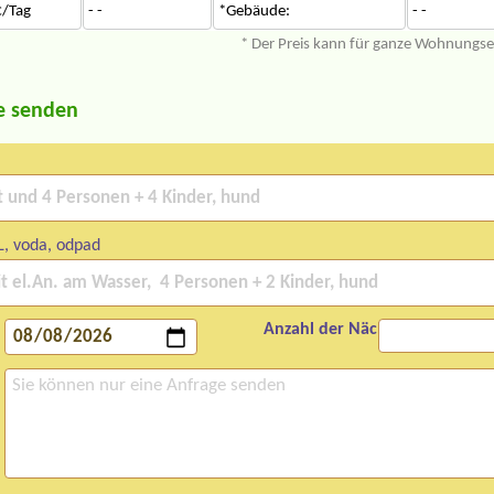
/Tag
- -
*Gebäude:
- -
* Der Preis kann für ganze Wohnungs
e senden
L, voda, odpad
Anzahl der Nächte: