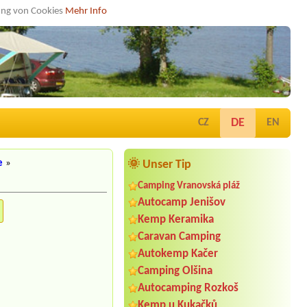
dung von Cookies
Mehr Info
DE
CZ
EN
e
»
🌞 Unser Tip
Camping Vranovská pláž
Autocamp Jenišov
Kemp Keramika
Caravan Camping
Autokemp Kačer
Camping Olšina
Autocamping Rozkoš
Kemp u Kukačků