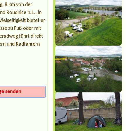
g, 8 km von der
Termin ab 2026-08-07 |
Autocamping
nd Roudnice n.L., in
Rozkoš
2 x Stellplatz, insg. 3 Erw. 3 Kindern
elseitigkeit bietet er
Termin ab 2026-08-07 |
Autokemp
sse zu Fuß oder mit
VESELÝ HABR
eradweg führt direkt
2L chatka a 2 osoby
ern und Radfahrern
Termin ab 2026-08-06 |
EUROCAMP
BARBORA
3 místa 3 stany
ge senden