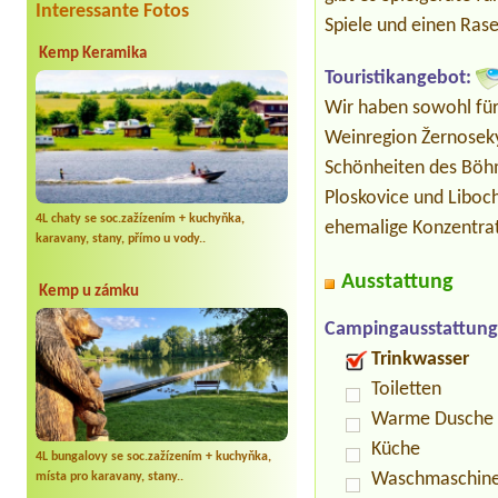
Interessante Fotos
Spiele und einen Rase
Kemp Keramika
Touristikangebot:
Wir haben sowohl für
Weinregion Žernoseky
Schönheiten des Böhm
Ploskovice und Liboch
4L chaty se soc.zažízením + kuchyňka,
ehemalige Konzentrat
karavany, stany, přímo u vody..
Ausstattung
Kemp u zámku
Campingausstattung
Trinkwasser
Toiletten
Warme Dusche
Küche
4L bungalovy se soc.zažízením + kuchyňka,
Waschmaschin
místa pro karavany, stany..