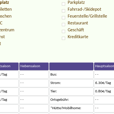
platz
Parkplatz
iletten
Fahrrad-/Skidepot
uschen
Feuerstelle/Grillstelle
PC
Restaurant
zentrum
Geschäft
nst
Kreditkarte
t
saison
Nebensaison
Hauptsaiso
/Tag
- -
Bus:
- -
- -
Strom:
6.30€/Tag
/Tag
- -
Tier:
0.80€/Tag
/Tag
- -
Ortsgebühr:
- -
- -
*Hütte/Mobilhome:
- -