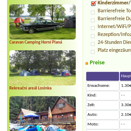
Kinderzimmer/
Barrierefreie To
Barrierefreie D
Internet/WiFi/
Rezeption/Info
24-Stunden Die
Caravan Camping Horní Planá
Platz eingezäun
Preise
Haupt
Erwachsene:
1.30€
Rekreační areál Losinka
Kind:
- -
Zelt:
3.30€
Auto:
2.10€
Moto:
- -