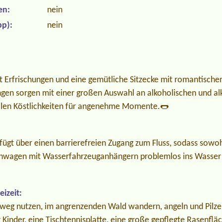
en:
nein
p):
nein
it Erfrischungen und eine gemütliche Sitzecke mit romantischem
ungen sorgen mit einer großen Auswahl an alkoholischen und al
alen Köstlichkeiten für angenehme Momente.🌭
fügt über einen barrierefreien Zugang zum Fluss, sodass sow
wagen mit Wasserfahrzeuganhängern problemlos ins Wasser
izeit:
adweg nutzen, im angrenzenden Wald wandern, angeln und Pil
ür Kinder, eine Tischtennisplatte, eine große gepflegte Rasenfl