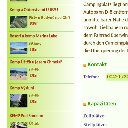
Campingplatz liegt a
Kemp a Občerstvení U JEZU
Autobahn D-8 entfernt
Písty u Budyně nad Ohří
unmittelbarer Nähe de
10Km
sowohl Liebhabern ru
dem Fahrrad überwind
Resort a kemp Marina Labe
durch den Campingpla
Píšťany
11Km
die Überquerung der 
Kemp Úštěk u jezera Chmelař
Kontakt
Úštěk
12Km
00420 72
Telefon:
Kemp Výsluní
Úštěk
12Km
Kapazitäten
Zeltplätze:
KEMP Pod Smrkem
Úštěk
Stellplätze: