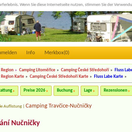
urferlebnis. Wenn Sie diese Internetseite nutzen, stimmen Sie der Verwen
nmelden
Info
Merkbox(
0
)
 Region
»
Camping Litoměřice
»
Camping České Středohoří
»
Fluss Lab
 Region Karte
»
Camping České Středohoří Karte
»
Fluss Labe Karte
»
tattung
Preise 2026
Buchung
Lage
Rezensionen
Camping Travčice-Nučničky
ie Auflistung
|
ání Nučničky