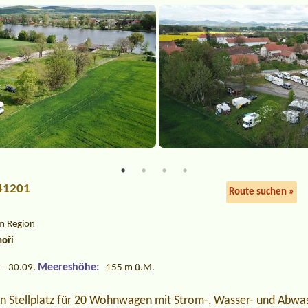
 41201
Route suchen »
m Region
hoří
Meereshöhe:
 - 30.09.
155 m ü.M.
en Stellplatz für 20 Wohnwagen mit Strom-, Wasser- und Abwa