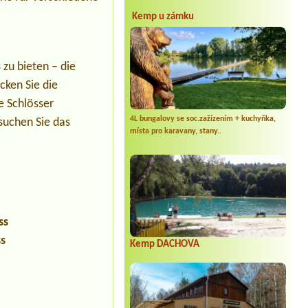
Kemp u zámku
zu bieten – die
cken Sie die
e Schlösser
4L bungalovy se soc.zažízením + kuchyňka,
suchen Sie das
místa pro karavany, stany..
ss
ss
Kemp DACHOVA