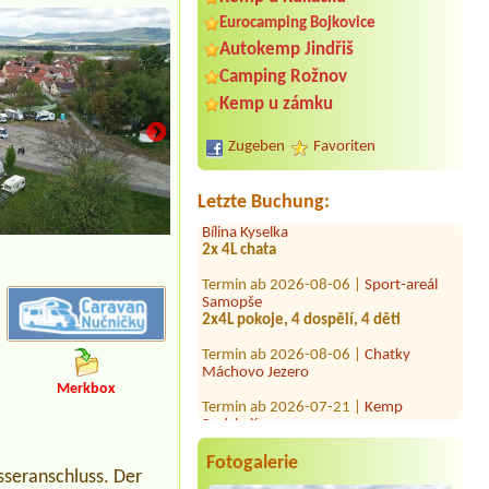
Eurocamping Bojkovice
Autokemp Jindřiš
Termin ab 2026-08-05 |
Stellplatz
Camping Rožnov
Karavanpark Adršpach
2 Stellplätze
Kemp u zámku
Termin ab 2026-07-31 |
Kemp Relaxa
Zugeben
Favoriten
1 misto+el pripojka, 2 osoby+jezevcik
Termin ab 2026-07-30 |
Autokemp
Letzte Buchung:
Bílina Kyselka
2x 4L chata
Termin ab 2026-08-06 |
Sport-areál
Samopše
2x4L pokoje, 4 dospělí, 4 děti
Termin ab 2026-08-06 |
Chatky
Máchovo Jezero
Termin ab 2026-07-21 |
Kemp
Merkbox
Podskalí
1x Volkswagen Transporter near the
water
Fotogalerie
Termin ab 2026-07-29 |
Kemp Fousek
sseranschluss. Der
2 lůžka