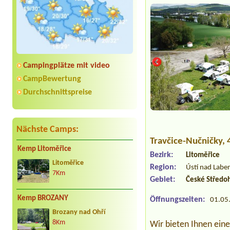
Campingplätze mit video
CampBewertung
Durchschnittspreise
Nächste Camps:
Travčice-Nučničky
,
Kemp Litoměřice
Bezirk:
Litoměřice
Litoměřice
Region:
Ústí nad Labe
7Km
Gebiet:
České Středo
Kemp BROZANY
Öffnungszeiten:
01.05.
Brozany nad Ohří
8Km
Wir bieten Ihnen ein