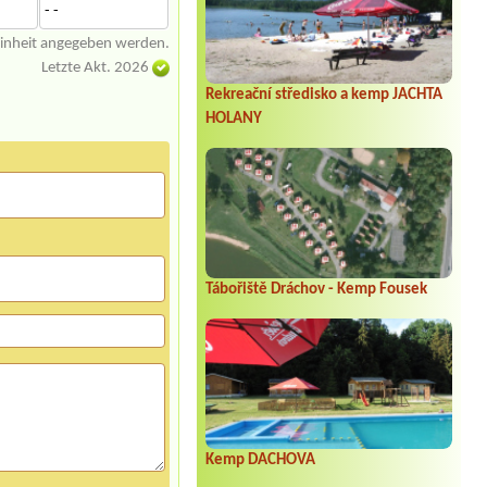
- -
einheit angegeben werden.
Letzte Akt. 2026
Rekreační středisko a kemp JACHTA
HOLANY
Tábořiště Dráchov - Kemp Fousek
Kemp DACHOVA