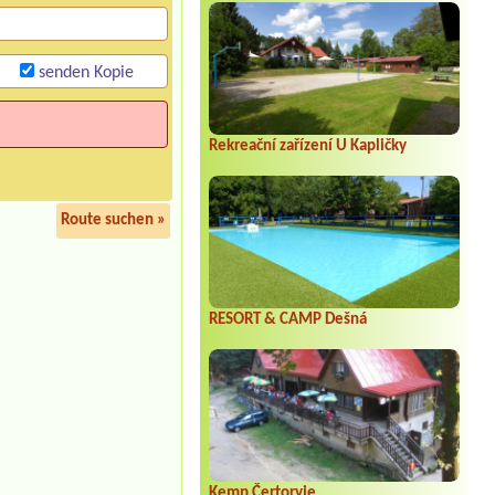
senden Kopie
Rekreační zařízení U Kapličky
Route suchen »
RESORT & CAMP Dešná
Kemp Čertoryje