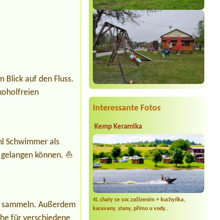
 Blick auf den Fluss.
koholfreien
Interessante Fotos
Kemp Keramika
ohl Schwimmer als
 gelangen können. ⛵
4L chaty se soc.zažízením + kuchyňka,
ze sammeln. Außerdem
karavany, stany, přímo u vody..
äche für verschiedene