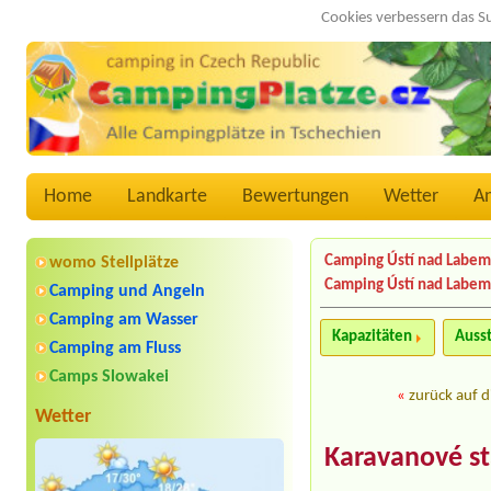
Cookies verbessern das S
Home
Landkarte
Bewertungen
Wetter
A
Camping Ústí nad Labem
womo Stellplätze
Camping Ústí nad Labem
Camping und Angeln
Camping am Wasser
Kapazitäten
Auss
Camping am Fluss
Camps Slowakei
«
zurück auf d
Wetter
Karavanové st