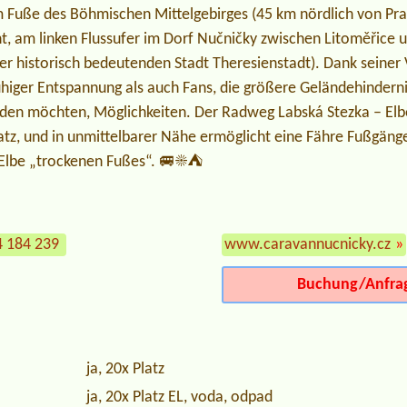
m Fuße des Böhmischen Mittelgebirges (45 km nördlich von Pra
, am linken Flussufer im Dorf Nučničky zwischen Litoměřice u
r historisch bedeutenden Stadt Theresienstadt). Dank seiner Vi
higer Entspannung als auch Fans, die größere Geländehinderni
en möchten, Möglichkeiten. Der Radweg Labská Stezka – Elb
tz, und in unmittelbarer Nähe ermöglicht eine Fähre Fußgäng
Elbe „trockenen Fußes“. 🚐☀️⛺
4 184 239
www.caravannucnicky.cz
»
Buchung/Anfra
ja, 20x Platz
ja, 20x Platz EL, voda, odpad