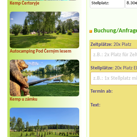
Stellplatz:
8.30€
Kemp Čertoryje
Buchung/Anfrag
Zeltplätze:
20x Platz
Autocamping Pod Černým lesem
Stellplätze:
20x Platz E
Termin ab:
Kemp u zámku
Text: