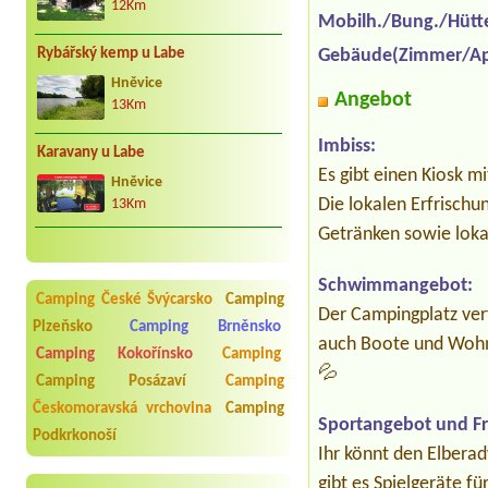
12Km
Mobilh./Bung./Hütt
Rybářský kemp u Labe
Gebäude(Zimmer/Ap
Hněvice
Angebot
13Km
Imbiss:
Karavany u Labe
Es gibt einen Kiosk m
Hněvice
Die lokalen Erfrisch
13Km
Getränken sowie lok
Schwimmangebot:
Camping České Švýcarsko
Camping
Der Campingplatz ver
Plzeňsko
Camping Brněnsko
auch Boote und Wohn
Camping Kokořínsko
Camping
💦
Camping Posázaví
Camping
Českomoravská vrchovina
Camping
Sportangebot und Fre
Podkrkonoší
Ihr könnt den Elber
gibt es Spielgeräte f