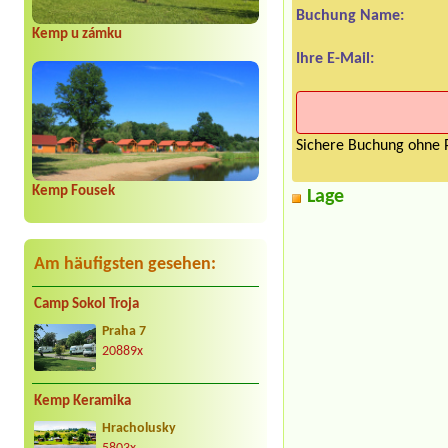
Buchung Name:
Kemp u zámku
Ihre E-Mail:
Sichere Buchung ohne P
Kemp Fousek
Lage
Am häufigsten gesehen:
Camp Sokol Troja
Praha 7
20889x
Kemp Keramika
Hracholusky