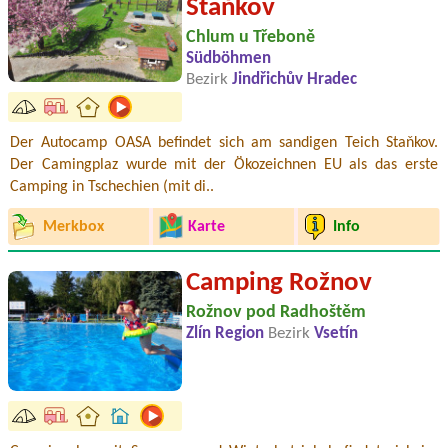
Staňkov
Chlum u Třeboně
Südböhmen
Bezirk
Jindřichův Hradec
Der Autocamp OASA befindet sich am sandigen Teich Staňkov.
Der Camingplaz wurde mit der Ökozeichnen EU als das erste
Camping in Tschechien (mit di..
Merkbox
Karte
Info
Camping Rožnov
Rožnov pod Radhoštěm
Zlín Region
Bezirk
Vsetín