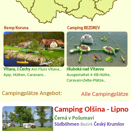
Kemp Koruna
Camping BEZDREV
Vltava, J.Čechy
Am Fluss Vltava..
Hluboká nad Vltavou
App, Hütten, Caravans..
Ausgestattet 4-6B Hütte,
Caravan+Zelte-Plätze..
Campingplätze Angebot:
Alle Campingplätze
Camping Olšina - Lipno
Černá v Pošumaví
Südböhmen
Bezirk
Český Krumlov