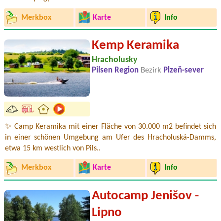
Merkbox
Karte
Info
Kemp Keramika
Hracholusky
Pilsen Region
Bezirk
Plzeň-sever
✨ Camp Keramika mit einer Fläche von 30.000 m2 befindet sich
in einer schönen Umgebung am Ufer des Hracholuská-Damms,
etwa 15 km westlich von Pils..
Merkbox
Karte
Info
Autocamp Jenišov -
Lipno