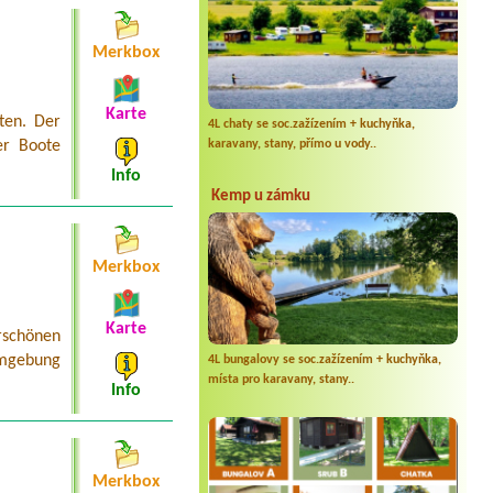
Merkbox
Karte
ten. Der
4L chaty se soc.zažízením + kuchyňka,
karavany, stany, přímo u vody..
er Boote
Info
Kemp u zámku
Merkbox
Karte
schönen
Umgebung
4L bungalovy se soc.zažízením + kuchyňka,
místa pro karavany, stany..
Info
Merkbox