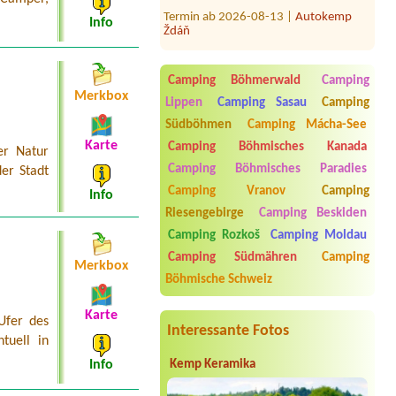
Termin ab 2026-08-13 |
Autokemp
Ždáň
Info
Termin ab 2026-07-26 |
Autocamp
Erika
1X
Camping Böhmerwald
Camping
Merkbox
Termin ab 2026-08-01 |
tábořiště U
Lippen
Camping Sasau
Camping
hrocha
Südböhmen
Camping Mácha-See
1 stan a 5 osob
Karte
Camping Böhmisches Kanada
er Natur
Termin ab 2026-07-28 |
Tábořiště
Camping Böhmisches Paradies
Soumarský Most
er Stadt
1 person und Hund
Camping Vranov
Camping
Info
Riesengebirge
Camping Beskiden
Camping Rozkoš
Camping Moldau
Camping Südmähren
Camping
Merkbox
Böhmische Schweiz
Karte
Ufer des
Interessante Fotos
tuell in
Kemp Keramika
Info