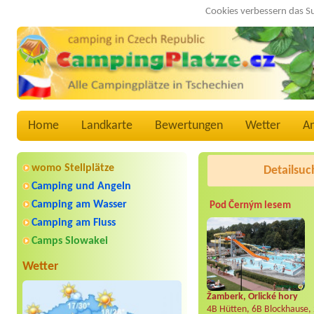
Cookies verbessern das S
Home
Landkarte
Bewertungen
Wetter
A
womo Stellplätze
Detailsuc
Camping und Angeln
Camping am Wasser
Pod Černým lesem
Camping am Fluss
Camps Slowakei
Wetter
Žamberk, Orlické hory
4B Hütten, 6B Blockhause,