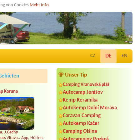
dung von Cookies
Mehr Info
DE
CZ
EN
🌞 Unser Tip
Gebieten
Camping Vranovská pláž
p Koruna
Autocamp Jenišov
Kemp Keramika
Autokemp Dolní Morava
Caravan Camping
Autokemp Kačer
Camping Olšina
a, J.Čechy
uss Vltava.. App, Hütten,
Autocamping Rozkoš