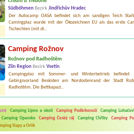
Chlum u Třeboně
Südböhmen
Bezirk
Jindřichův Hradec
Der Autocamp OASA befindet sich am sandigen Teich Staň
Camingplaz wurde mit der Ökozeichnen EU als das erste Ca
Tschechien (mit di..
Camping Rožnov
Rožnov pod Radhoštěm
Zlín Region
Bezirk
Vsetín
Campingplaz mit Sommer- und Winterbetrieb befindet 
Gebirgsvorland Beskiden am Nordostenrand der Stadt Ro
Radhoštěm. Die Bettkapazi..
5.7. do 1.8. 2026. Kemp jako takový je pěkný. V umývárně i na WC bylo vždy
ávštěvníků není samozřejmost. V kempu je obchod a restaurace, kebab a dalš
nní hluk z repráků u stanů a absolutní bezohlednost ostatních ubytovaných. 
ázně
Camping Lipno a okolí
Camping Podkrkonoší
Camping Luhačovi
utu hrála jiná hudba.Kemp pěkný, ale takový rámus jsme ještě nezažili...
Camping Opavsko
Camping Český ráj
Camping Chřiby
Camping Po
mping Slapy a Orlík
 jsme dva. Na začátku prázdnin. Přijeli jsme karavanem. Klid pohoda socialk
, a dobrým jídlem za slušnou cenu na dosah, a spoustu možností na výlety. 