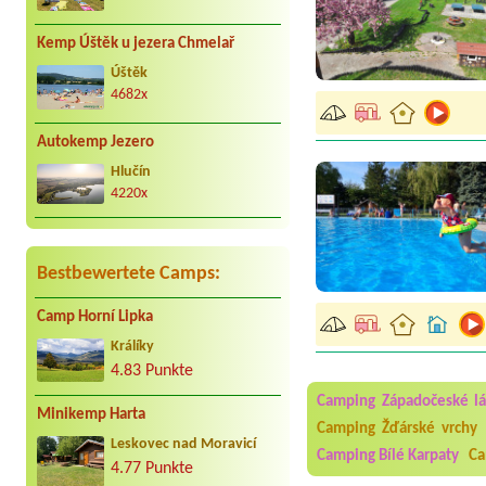
Kemp Úštěk u jezera Chmelař
Úštěk
4682x
Autokemp Jezero
Hlučín
4220x
Bestbewertete Camps:
Camp Horní Lipka
Aneta Melicharová
***
Králíky
Byli jsme zde v týdnu od 2
4.83 Punkte
utěrky, což při množství n
velice zklamalo byl celode
Camping Západočeské l
jak na pouti- z každého ko
Minikemp Harta
Camping Žďárské vrchy
Leskovec nad Moravicí
Jana
*****
Camping Bílé Karpaty
Ca
Chtěli jsme být týden,byli
4.77 Punkte
super. Restaurace s jídlem