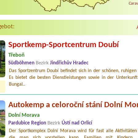
Carav
gebot:
Sportkemp-Sportcentrum Doubí
Třeboň
Südböhmen
Bezirk
Jindřichův Hradec
Das Sportzentrum Doubí befindet sich in der schönen, ruhigen
Es bietet die besten Dienstleistungen sowie in der Unterkunft
Bungal..
Autokemp a celoroční stání Dolní Mo
Dolní Morava
Pardubice Region
Bezirk
Ústí nad Orlicí
Der Sportkomplex Dolní Morava wird für fast alle Aktivitäten 
die man sich vorstellen kann. Familien mit Kindern, 