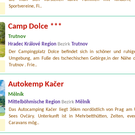
Sportvereine, Fi..
Camp Dolce ***
Trutnov
Hradec Králové Region
Bezirk
Trutnov
Der Campingplatz Dolce befindet sich in schöner und ruhig
Umgebung, am Fuße des tschechischen Gebirge,in der Nähe d
Trutnov . Frie..
Autokemp Kačer
Mělník
Mittelböhmische Region
Bezirk
Mělník
Das Autocamping Kačer liegt 36km nordöstlich von Prag am 
Sees Ovčáry. Unterkunft ist in Mehrbetthütten, Zelten, even
Caravans mög..