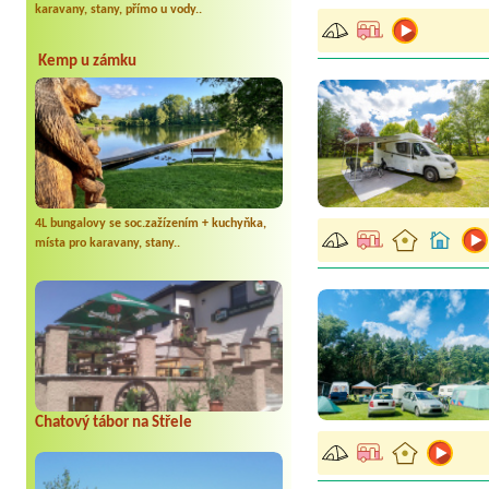
karavany, stany, přímo u vody..
Kemp u zámku
4L bungalovy se soc.zažízením + kuchyňka,
místa pro karavany, stany..
Chatový tábor na Střele