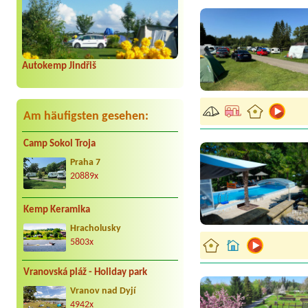
Autokemp Jindřiš
Am häufigsten gesehen:
Camp Sokol Troja
Praha 7
20889x
Kemp Keramika
Hracholusky
5803x
Vranovská pláž - Holiday park
Vranov nad Dyjí
4942x