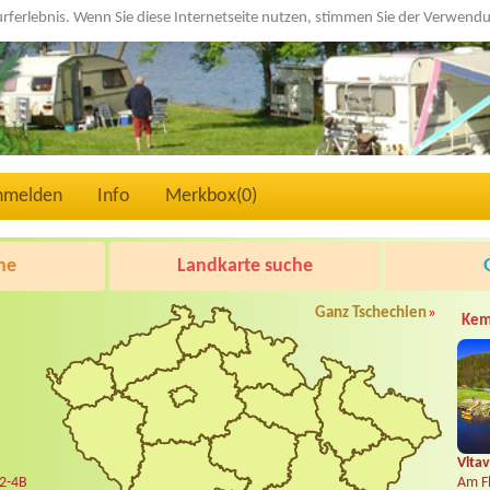
urferlebnis. Wenn Sie diese Internetseite nutzen, stimmen Sie der Verwen
nmelden
Info
Merkbox(
0
)
he
Landkarte suche
Ganz Tschechien
»
Kem
Vltav
 2-4B
Am Fl