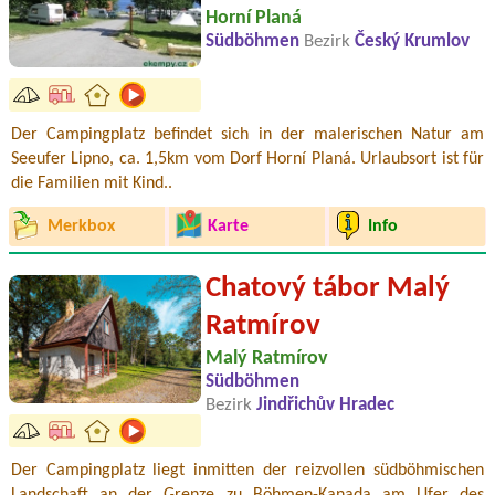
Horní Planá
Südböhmen
Bezirk
Český Krumlov
Der Campingplatz befindet sich in der malerischen Natur am
Seeufer Lipno, ca. 1,5km vom Dorf Horní Planá. Urlaubsort ist für
die Familien mit Kind..
Merkbox
Karte
Info
Chatový tábor Malý
Ratmírov
Malý Ratmírov
Südböhmen
Bezirk
Jindřichův Hradec
Der Campingplatz liegt inmitten der reizvollen südböhmischen