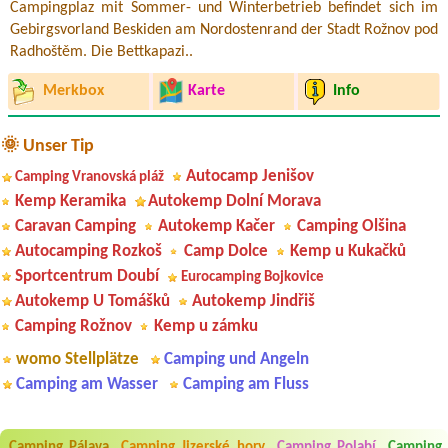
Campingplaz mit Sommer- und Winterbetrieb befindet sich im
Gebirgsvorland Beskiden am Nordostenrand der Stadt Rožnov pod
Radhoštěm. Die Bettkapazi..
Merkbox
Karte
Info
🌞 Unser Tip
Autocamp Jenišov
Camping Vranovská pláž
Kemp Keramika
Autokemp Dolní Morava
Caravan Camping
Autokemp Kačer
Camping Olšina
Autocamping Rozkoš
Camp Dolce
Kemp u Kukačků
Sportcentrum Doubí
Eurocamping Bojkovice
Autokemp U Tomášků
Autokemp Jindřiš
Camping Rožnov
Kemp u zámku
womo Stellplätze
Camping und Angeln
Camping am Wasser
Camping am Fluss
Aneta Melicharová
***
Byli jsme zde v týdnu od 25.7. do 1.8. 2026. Kemp jako takový je pěkný.
Camping Pálava
Camping Jizerské hory
Camping Polabí
Camping