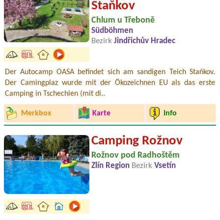
Staňkov
Chlum u Třeboně
Südböhmen
Bezirk
Jindřichův Hradec
Der Autocamp OASA befindet sich am sandigen Teich Staňkov.
Der Camingplaz wurde mit der Ökozeichnen EU als das erste
Camping in Tschechien (mit di..
Merkbox
Karte
Info
Camping Rožnov
Rožnov pod Radhoštěm
Zlín Region
Bezirk
Vsetín