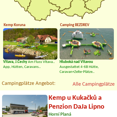
Kemp Koruna
Camping BEZDREV
Vltava, J.Čechy
Am Fluss Vltava..
Hluboká nad Vltavou
App, Hütten, Caravans..
Ausgestattet 4-6B Hütte,
Caravan+Zelte-Plätze..
Campingplätze Angebot:
Alle Campingplätze
Kemp u Kukačků a
Penzion DaJa Lipno
Horní Planá