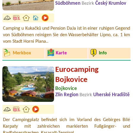
Südböhmen
Bezirk
Český Krumlov
Camping u Kukačků und Pension DaJa ist in einer ruhigen Gegend
von Südböhmen reinigen Sie den Wasserbehälter Lipno, ca. 1 km
vom Stadt Horni Plana..
Merkbox
Karte
Info
Eurocamping
Bojkovice
Bojkovice
Zlín Region
Bezirk
Uherské Hradiště
Der Campingplatz befindet sich im Vorland des Gebirges Bílé
Karpaty mit zahlreichen markierten Fußgänger- und