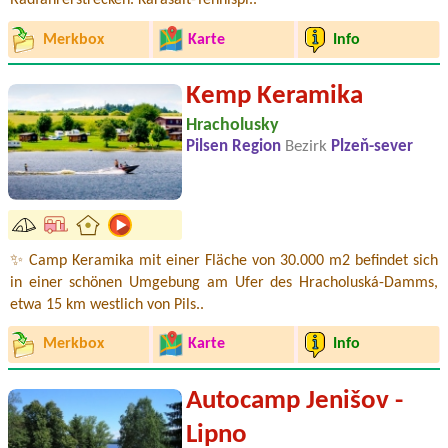
Radfahrerstrecken. Karasalt-Tennispl..
Merkbox
Karte
Info
Kemp Keramika
Hracholusky
Pilsen Region
Bezirk
Plzeň-sever
✨ Camp Keramika mit einer Fläche von 30.000 m2 befindet sich
in einer schönen Umgebung am Ufer des Hracholuská-Damms,
etwa 15 km westlich von Pils..
Merkbox
Karte
Info
Autocamp Jenišov -
Lipno