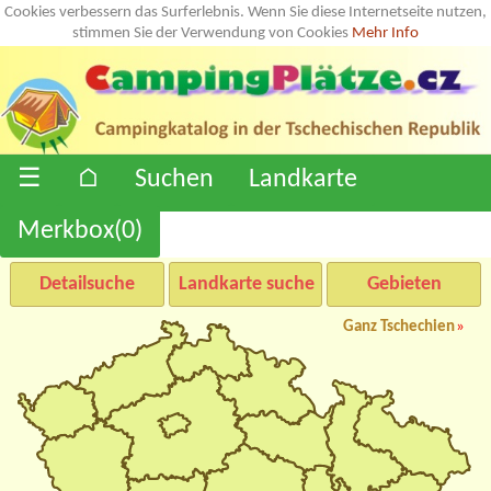
Cookies verbessern das Surferlebnis. Wenn Sie diese Internetseite nutzen,
stimmen Sie der Verwendung von Cookies
Mehr Info
☰
⌂
Suchen
Landkarte
Merkbox(
0
)
Detailsuche
Landkarte suche
Gebieten
Ganz Tschechien
»