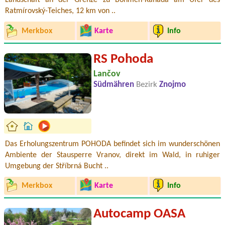
Landschaft an der Grenze zu Böhmen-Kanada am Ufer des
Ratmírovský-Teiches, 12 km von ..
Merkbox
Karte
Info
RS Pohoda
Lančov
Südmähren
Bezirk
Znojmo
Das Erholungszentrum POHODA befindet sich im wunderschönen
Ambiente der Stausperre Vranov, direkt im Wald, in ruhiger
Umgebung der Stříbrná Bucht ..
Merkbox
Karte
Info
Autocamp OASA