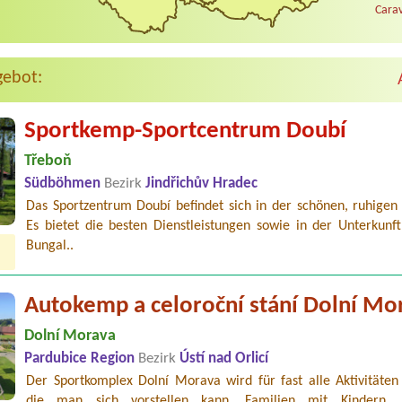
Carav
gebot:
Sportkemp-Sportcentrum Doubí
Třeboň
Südböhmen
Bezirk
Jindřichův Hradec
Das Sportzentrum Doubí befindet sich in der schönen, ruhigen
Es bietet die besten Dienstleistungen sowie in der Unterkunft
Bungal..
Autokemp a celoroční stání Dolní Mo
Dolní Morava
Pardubice Region
Bezirk
Ústí nad Orlicí
Der Sportkomplex Dolní Morava wird für fast alle Aktivitäten 
die man sich vorstellen kann. Familien mit Kindern, 