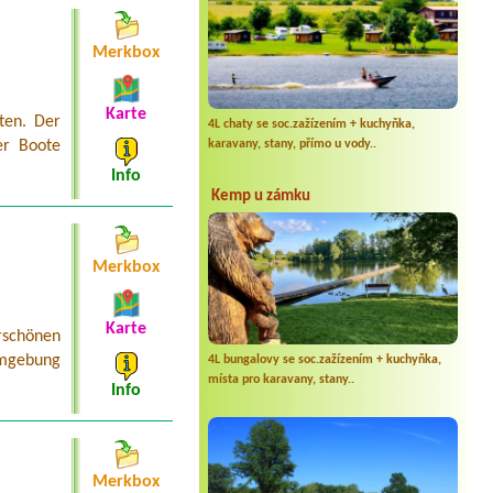
Merkbox
Karte
ten. Der
4L chaty se soc.zažízením + kuchyňka,
karavany, stany, přímo u vody..
er Boote
Info
Kemp u zámku
Merkbox
Karte
schönen
Umgebung
4L bungalovy se soc.zažízením + kuchyňka,
místa pro karavany, stany..
Info
Merkbox