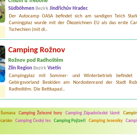
Chlum u Třeboně
Südböhmen
Bezirk
Jindřichův Hradec
Der Autocamp OASA befindet sich am sandigen Teich Staň
Camingplaz wurde mit der Ökozeichnen EU als das erste Ca
Tschechien (mit di..
Camping Rožnov
Rožnov pod Radhoštěm
Zlín Region
Bezirk
Vsetín
Campingplaz mit Sommer- und Winterbetrieb befindet 
Gebirgsvorland Beskiden am Nordostenrand der Stadt Ro
5.7. do 1.8. 2026. Kemp jako takový je pěkný. V umývárně i na WC bylo vždy
Radhoštěm. Die Bettkapazi..
ávštěvníků není samozřejmost. V kempu je obchod a restaurace, kebab a dalš
nní hluk z repráků u stanů a absolutní bezohlednost ostatních ubytovaných. 
utu hrála jiná hudba.Kemp pěkný, ale takový rámus jsme ještě nezažili...
 Šumava
Camping Železné hory
Camping Západočeské lázně
Campin
 jsme dva. Na začátku prázdnin. Přijeli jsme karavanem. Klid pohoda socialk
carsko
Camping Český les
Camping Pojizeří
Camping Jeseníky
Campi
, a dobrým jídlem za slušnou cenu na dosah, a spoustu možností na výlety. 
 líbilo.