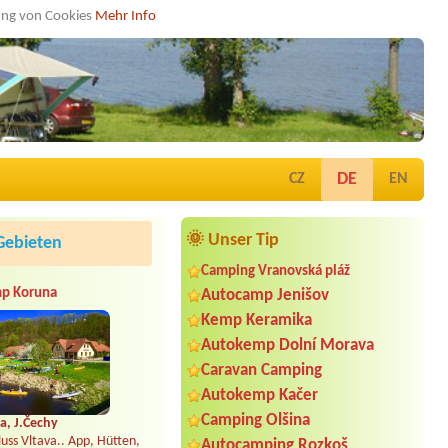
dung von Cookies
Mehr Info
DE
CZ
EN
🌞 Unser Tip
Gebieten
Camping Vranovská pláž
p Koruna
Autocamp Jenišov
Kemp Keramika
Autokemp Dolní Morava
Caravan Camping
Autokemp Kačer
Camping Olšina
a, J.Čechy
uss Vltava.. App, Hütten,
Autocamping Rozkoš