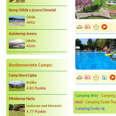
Kemp Úštěk u jezera Chmelař
Úštěk
4682x
Autokemp Jezero
Hlučín
4220x
Bestbewertete Camps:
Aneta Melicharová
***
Byli jsme zde v týdnu od 2
Camp Horní Lipka
utěrky, což při množství n
velice zklamalo byl celode
Králíky
jak na pouti- z každého ko
4.83 Punkte
Jana
*****
Camping Brdy
Camping
Minikemp Harta
Chtěli jsme být týden,byli
okolí
Camping České Švý
super. Restaurace s jídlem
Leskovec nad Moravicí
slušně mile. Nám se v kempu
Camping Český ráj
4.77 Punkte
Aneta Janíčková
*****