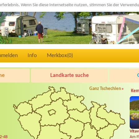
urferlebnis. Wenn Sie diese Internetseite nutzen, stimmen Sie der Verwen
nmelden
Info
Merkbox(
0
)
he
Landkarte suche
Ganz Tschechien
»
Kem
Vltav
 2-4B
Am Fl