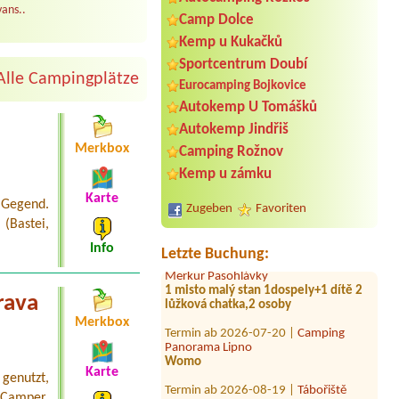
ans..
Camp Dolce
Kemp u Kukačků
Sportcentrum Doubí
Termin ab 2026-08-06 |
Autocamp
Alle Campingplätze
Eurocamping Bojkovice
Zadní Třebaň - Ostrov
Chatka pro 2 odoby
Autokemp U Tomášků
Autokemp Jindřiš
Termin ab 2026-08-23 |
Caravan
Camping Horní Planá
Merkbox
Camping Rožnov
41x mit El.An am Wasser
Kemp u zámku
Termin ab 2026-08-28 |
Autokempink
Karte
Osika
 Gegend.
Zugeben
Favoriten
4L chata a 4 osoby
 (Bastei,
Termin ab 2026-08-05 |
Autokemp
Info
Letzte Buchung:
Merkur Pasohlávky
1 misto malý stan 1dospely+1 dítě 2
lůžková chatka,2 osoby
rava
Termin ab 2026-07-20 |
Camping
Merkbox
Panorama Lipno
Womo
Karte
Termin ab 2026-08-19 |
Tábořiště
genutzt,
Soumarský Most
Camper,