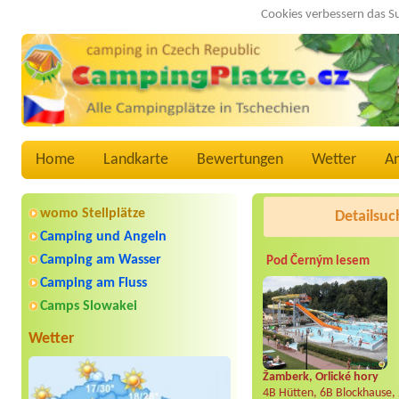
Cookies verbessern das S
Home
Landkarte
Bewertungen
Wetter
A
womo Stellplätze
Detailsuc
Camping und Angeln
Camping am Wasser
Pod Černým lesem
Camping am Fluss
Camps Slowakei
Wetter
Žamberk, Orlické hory
4B Hütten, 6B Blockhause,