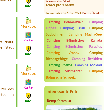
1chata pro 3 osoby
Info
Termin ab 2026-07-26 |
Kemp Úštěk u
jezera Chmelař
2 osoby
Camping Böhmerwald
Camping
Termin ab 2026-08-03 |
Autocamp
Merkbox
Lippen
Camping Sasau
Camping
Příhrazy
1 camper place
Südböhmen
Camping Mácha-See
Termin ab 2026-08-14 |
Rekreační
Karte
Camping Böhmisches Kanada
er Natur
areál Milavy
Camping Böhmisches Paradies
er Stadt
4L chata tři osoby
Camping Vranov
Camping
Info
Termin ab 2026-08-21 |
Autocamp
Riesengebirge
Camping Beskiden
Jenišov - Lipno
4L Chatka(WC, sprcha, kuchyňka) - 2
Camping Rozkoš
Camping Moldau
osoby + pes
Camping Südmähren
Camping
Merkbox
Böhmische Schweiz
Karte
Ufer des
Interessante Fotos
tuell in
Kemp Keramika
Info