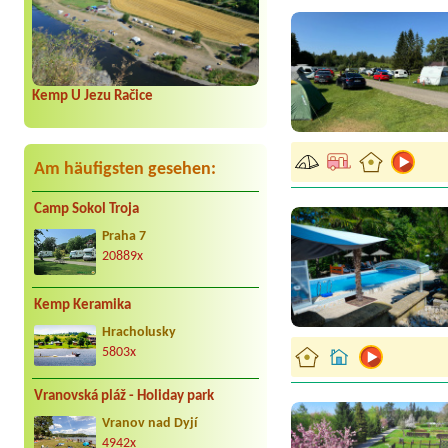
Kemp U Jezu Račice
Am häufigsten gesehen:
Camp Sokol Troja
Praha 7
20889x
Kemp Keramika
Hracholusky
5803x
Vranovská pláž - Holiday park
Vranov nad Dyjí
4942x