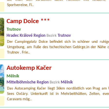
Sportvereine, Fi..
Camp Dolce ***
Trutnov
Hradec Králové Region
Bezirk
Trutnov
Der Campingplatz Dolce befindet sich in schöner und ruhig
Umgebung, am Fuße des tschechischen Gebirge,in der Nähe d
Trutnov . Frie..
Autokemp Kačer
Mělník
Mittelböhmische Region
Bezirk
Mělník
Das Autocamping Kačer liegt 36km nordöstlich von Prag am 
Sees Ovčáry. Unterkunft ist in Mehrbetthütten, Zelten, even
Caravans mög..