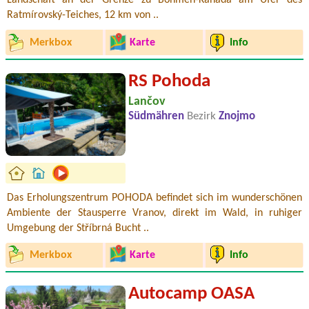
Landschaft an der Grenze zu Böhmen-Kanada am Ufer des
Ratmírovský-Teiches, 12 km von ..
Merkbox
Karte
Info
RS Pohoda
Lančov
Südmähren
Bezirk
Znojmo
Das Erholungszentrum POHODA befindet sich im wunderschönen
Ambiente der Stausperre Vranov, direkt im Wald, in ruhiger
Umgebung der Stříbrná Bucht ..
Merkbox
Karte
Info
Autocamp OASA