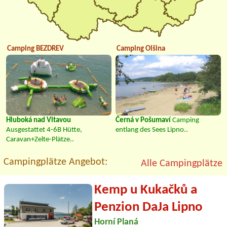
Camping BEZDREV
Camping Olšina
Hluboká nad Vltavou
Černá v Pošumaví
Camping
Ausgestattet 4-6B Hütte,
entlang des Sees Lipno..
Caravan+Zelte-Plätze..
Campingplätze Angebot:
Alle Campingplätze
Kemp u Kukačků a
Penzion DaJa Lipno
Horní Planá