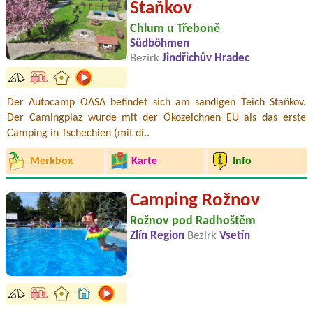
Staňkov
Chlum u Třeboně
Südböhmen
Bezirk
Jindřichův Hradec
Der Autocamp OASA befindet sich am sandigen Teich Staňkov.
Der Camingplaz wurde mit der Ökozeichnen EU als das erste
Camping in Tschechien (mit di..
Merkbox
Karte
Info
Camping Rožnov
Rožnov pod Radhoštěm
Zlín Region
Bezirk
Vsetín