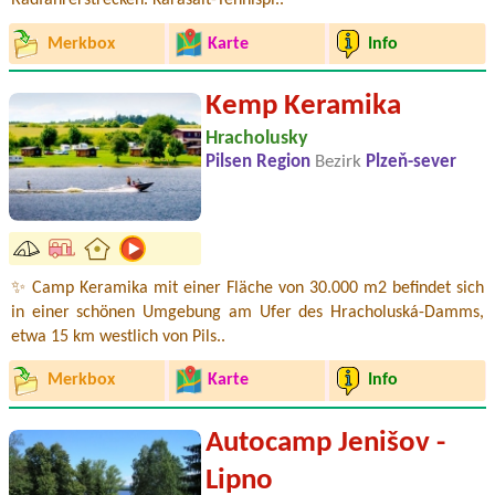
Radfahrerstrecken. Karasalt-Tennispl..
Merkbox
Karte
Info
Kemp Keramika
Hracholusky
Pilsen Region
Bezirk
Plzeň-sever
✨ Camp Keramika mit einer Fläche von 30.000 m2 befindet sich
in einer schönen Umgebung am Ufer des Hracholuská-Damms,
etwa 15 km westlich von Pils..
Merkbox
Karte
Info
Autocamp Jenišov -
Lipno