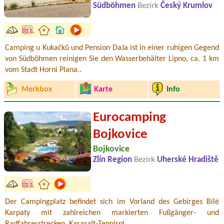
Südböhmen
Bezirk
Český Krumlov
Camping u Kukačků und Pension DaJa ist in einer ruhigen Gegend
von Südböhmen reinigen Sie den Wasserbehälter Lipno, ca. 1 km
vom Stadt Horni Plana..
Merkbox
Karte
Info
Eurocamping
Bojkovice
Bojkovice
Zlín Region
Bezirk
Uherské Hradiště
Der Campingplatz befindet sich im Vorland des Gebirges Bílé
Karpaty mit zahlreichen markierten Fußgänger- und