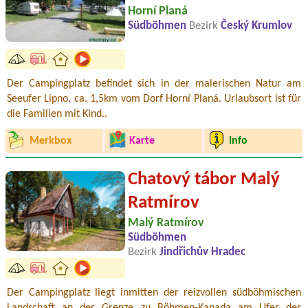
Horní Planá
Südböhmen
Bezirk
Český Krumlov
Der Campingplatz befindet sich in der malerischen Natur am
Seeufer Lipno, ca. 1,5km vom Dorf Horní Planá. Urlaubsort ist für
die Familien mit Kind..
Merkbox
Karte
Info
Chatový tábor Malý
Ratmírov
Malý Ratmírov
Südböhmen
Bezirk
Jindřichův Hradec
Der Campingplatz liegt inmitten der reizvollen südböhmischen