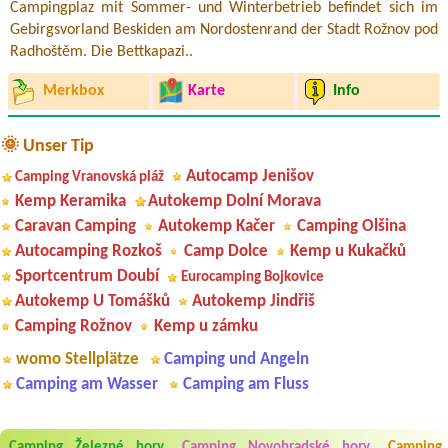
Campingplaz mit Sommer- und Winterbetrieb befindet sich im
Gebirgsvorland Beskiden am Nordostenrand der Stadt Rožnov pod
Radhoštěm. Die Bettkapazi..
Merkbox
Karte
Info
🌞 Unser Tip
Autocamp Jenišov
Camping Vranovská pláž
Kemp Keramika
Autokemp Dolní Morava
Caravan Camping
Autokemp Kačer
Camping Olšina
Autocamping Rozkoš
Camp Dolce
Kemp u Kukačků
Sportcentrum Doubí
Eurocamping Bojkovice
Autokemp U Tomášků
Autokemp Jindřiš
Camping Rožnov
Kemp u zámku
womo Stellplätze
Camping und Angeln
Camping am Wasser
Camping am Fluss
Aneta Melicharová
***
Camping Železné hory
Camping Novohradské hory
Camping