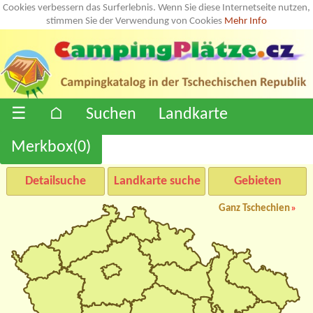
Cookies verbessern das Surferlebnis. Wenn Sie diese Internetseite nutzen,
stimmen Sie der Verwendung von Cookies
Mehr Info
☰
⌂
Suchen
Landkarte
Merkbox(
0
)
Detailsuche
Landkarte suche
Gebieten
Ganz Tschechien
»