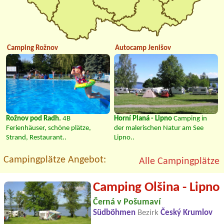
Camping Rožnov
Autocamp Jenišov
Rožnov pod Radh.
4B
Horní Planá - Lipno
Camping in
Ferienhäuser, schöne plätze,
der malerischen Natur am See
Strand, Restaurant..
Lipno..
Campingplätze Angebot:
Alle Campingplätze
Camping Olšina - Lipno
Černá v Pošumaví
Südböhmen
Bezirk
Český Krumlov