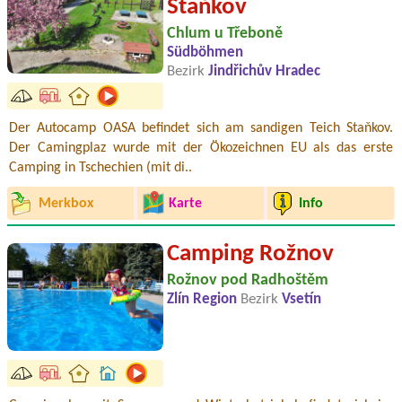
Staňkov
Chlum u Třeboně
Südböhmen
Bezirk
Jindřichův Hradec
Der Autocamp OASA befindet sich am sandigen Teich Staňkov.
Der Camingplaz wurde mit der Ökozeichnen EU als das erste
Camping in Tschechien (mit di..
Merkbox
Karte
Info
Camping Rožnov
Rožnov pod Radhoštěm
Zlín Region
Bezirk
Vsetín