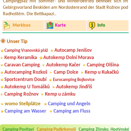
Campingplaz mit Sommer- und Winterbetrieb befindet sich im
Gebirgsvorland Beskiden am Nordostenrand der Stadt Rožnov pod
Radhoštěm. Die Bettkapazi..
Merkbox
Karte
Info
🌞 Unser Tip
Autocamp Jenišov
Camping Vranovská pláž
Kemp Keramika
Autokemp Dolní Morava
Caravan Camping
Autokemp Kačer
Camping Olšina
Autocamping Rozkoš
Camp Dolce
Kemp u Kukačků
Sportcentrum Doubí
Eurocamping Bojkovice
Autokemp U Tomášků
Autokemp Jindřiš
Camping Rožnov
Kemp u zámku
womo Stellplätze
Camping und Angeln
Camping am Wasser
Camping am Fluss
Aneta Melicharová
***
Byli jsme zde v týdnu od 25.7. do 1.8. 2026. Kemp jako takový je pěkný.
Camping Povltaví
Camping Podkrkonoší
Camping Zlínsko, Hostýnské