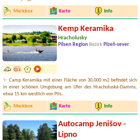
Merkbox
Karte
Info
Kemp Keramika
Hracholusky
Pilsen Region
Bezirk
Plzeň-sever
✨ Camp Keramika mit einer Fläche von 30.000 m2 befindet sich
in einer schönen Umgebung am Ufer des Hracholuská-Damms,
etwa 15 km westlich von Pils..
Merkbox
Karte
Info
Autocamp Jenišov -
Lipno