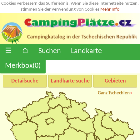
Cookies verbessern das Surferlebnis. Wenn Sie diese Internetseite nutzen,
stimmen Sie der Verwendung von Cookies
Mehr Info
☰
⌂
Suchen
Landkarte
Merkbox(
0
)
Detailsuche
Landkarte suche
Gebieten
Ganz Tschechien
»