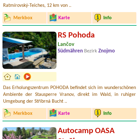
Ratmírovský-Teiches, 12 km von ..
Merkbox
Karte
Info
RS Pohoda
Lančov
Südmähren
Bezirk
Znojmo
Das Erholungszentrum POHODA befindet sich im wunderschönen
Ambiente der Stausperre Vranov, direkt im Wald, in ruhiger
Umgebung der Stříbrná Bucht ..
Merkbox
Karte
Info
Autocamp OASA