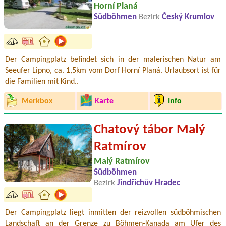
Horní Planá
Südböhmen
Bezirk
Český Krumlov
Der Campingplatz befindet sich in der malerischen Natur am
Seeufer Lipno, ca. 1,5km vom Dorf Horní Planá. Urlaubsort ist für
die Familien mit Kind..
Merkbox
Karte
Info
Chatový tábor Malý
Ratmírov
Malý Ratmírov
Südböhmen
Bezirk
Jindřichův Hradec
Der Campingplatz liegt inmitten der reizvollen südböhmischen
Landschaft an der Grenze zu Böhmen-Kanada am Ufer des