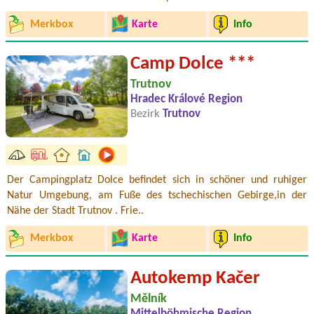
Merkbox
Karte
Info
Camp Dolce ***
Trutnov
Hradec Králové Region
Bezirk
Trutnov
Der Campingplatz Dolce befindet sich in schöner und ruhiger
Natur Umgebung, am Fuße des tschechischen Gebirge,in der
Nähe der Stadt Trutnov . Frie..
Merkbox
Karte
Info
Autokemp Kačer
Mělník
Mittelböhmische Region