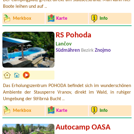
Der Campingplatz grenzt direkt am Stauseestrand. Man kann hier
Boote leihen und auf ..
Merkbox
Karte
Info
RS Pohoda
Lančov
Südmähren
Bezirk
Znojmo
Das Erholungszentrum POHODA befindet sich im wunderschönen
Ambiente der Stausperre Vranov, direkt im Wald, in ruhiger
Umgebung der Stříbrná Bucht ..
Merkbox
Karte
Info
Autocamp OASA