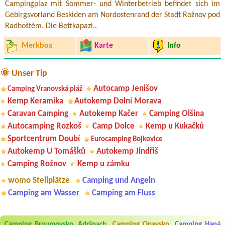
Campingplaz mit Sommer- und Winterbetrieb befindet sich im
Gebirgsvorland Beskiden am Nordostenrand der Stadt Rožnov pod
Radhoštěm. Die Bettkapazi..
Merkbox
Karte
Info
🌞 Unser Tip
Autocamp Jenišov
Camping Vranovská pláž
Kemp Keramika
Autokemp Dolní Morava
Caravan Camping
Autokemp Kačer
Camping Olšina
Autocamping Rozkoš
Camp Dolce
Kemp u Kukačků
Sportcentrum Doubí
Eurocamping Bojkovice
Autokemp U Tomášků
Autokemp Jindřiš
Camping Rožnov
Kemp u zámku
womo Stellplätze
Camping und Angeln
Camping am Wasser
Camping am Fluss
Aneta Melicharová
***
Camping Broumovsko, Adršpach
Camping Opavsko
Camping Haná