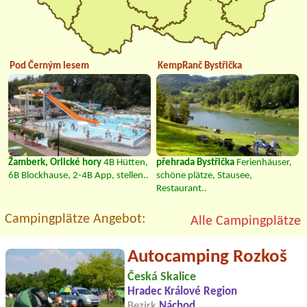
Pod Černým lesem
KempRanč Bystřička
Žamberk, Orlické hory
4B Hütten,
přehrada Bystřička
Ferienhäuser,
6B Blockhause, 2-4B App, stellen..
schöne plätze, Stausee,
Restaurant..
Campingplätze Angebot:
Alle Campingplätze
Autocamping Rozkoš
Česká Skalice
Hradec Králové Region
Bezirk
Náchod