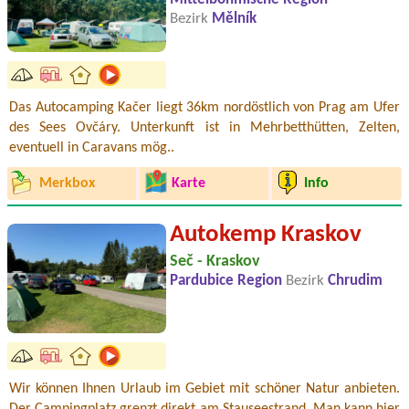
Bezirk
Mělník
Das Autocamping Kačer liegt 36km nordöstlich von Prag am Ufer
des Sees Ovčáry. Unterkunft ist in Mehrbetthütten, Zelten,
eventuell in Caravans mög..
Merkbox
Karte
Info
Autokemp Kraskov
Seč - Kraskov
Pardubice Region
Bezirk
Chrudim
Wir können Ihnen Urlaub im Gebiet mit schöner Natur anbieten.