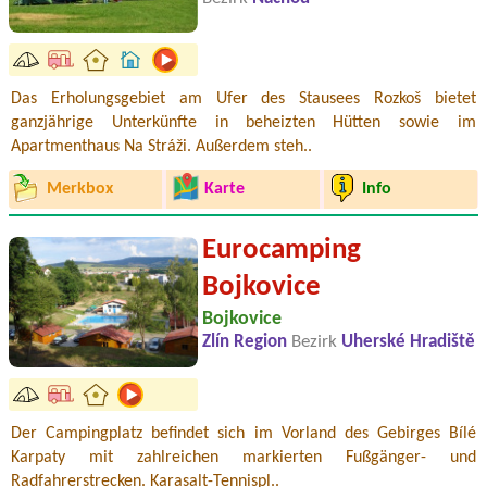
Das Erholungsgebiet am Ufer des Stausees Rozkoš bietet
ganzjährige Unterkünfte in beheizten Hütten sowie im
Apartmenthaus Na Stráži. Außerdem steh..
Merkbox
Karte
Info
Eurocamping
Bojkovice
Bojkovice
Zlín Region
Bezirk
Uherské Hradiště
Der Campingplatz befindet sich im Vorland des Gebirges Bílé
Karpaty mit zahlreichen markierten Fußgänger- und
Radfahrerstrecken. Karasalt-Tennispl..