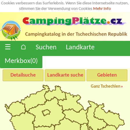
Cookies verbessern das Surferlebnis. Wenn Sie diese Internetseite nutzen,
stimmen Sie der Verwendung von Cookies
Mehr Info
☰
⌂
Suchen
Landkarte
Merkbox(
0
)
Detailsuche
Landkarte suche
Gebieten
Ganz Tschechien
»