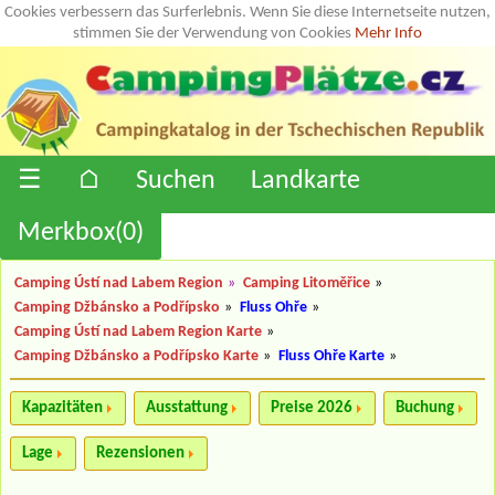
Cookies verbessern das Surferlebnis. Wenn Sie diese Internetseite nutzen,
stimmen Sie der Verwendung von Cookies
Mehr Info
☰
⌂
Suchen
Landkarte
Merkbox(
0
)
Camping Ústí nad Labem Region
»
Camping Litoměřice
»
Camping Džbánsko a Podřípsko
»
Fluss Ohře
»
Camping Ústí nad Labem Region Karte
»
Camping Džbánsko a Podřípsko Karte
»
Fluss Ohře Karte
»
Kapazitäten
Ausstattung
Preise 2026
Buchung
Lage
Rezensionen