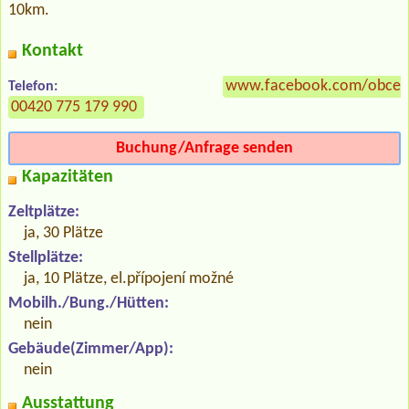
10km.
Kontakt
www.facebook.com/obcerst
Telefon:
00420 775 179 990
Buchung/Anfrage senden
Kapazitäten
Zeltplätze:
ja, 30 Plätze
Stellplätze:
ja, 10 Plätze, el.přípojení možné
Mobilh./Bung./Hütten:
nein
Gebäude(Zimmer/App):
nein
Ausstattung