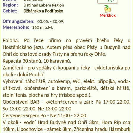
Region:
Ústí nad Labem Region
Gebiet:
Džbánsko a Podřípsko
Merkbox
Öffnungszeiten:
03.05. - 30.09.
Meereshöhe:
160 m ü.M.
Poloha: Po řece přímo na pravém břehu řeky u
Hostěnického jezu. Autem přes obec Písty u Budyně nad
Ohří do chatové osady Písty na břehu řeky Ohře.
Kapacita 30 stanů, 10 karavanů.
Zaměření - pro vodáky či koupání u řeky - cykloturistika po
okolí - dolní Poohří.
Vybavení: tábořiště, autokemp, WC, elekt. přípojka, voda-
užitková, občerstvení s barem, parkoviště, dětské hřiště,
stolní tenis, plocha na hry (frisbee apod.).
Občerstvení-BAR - květen+červen a září: Pá 17:00-22:00,
So 13:00-22:00, Ne 13:00-22:00
Červenec+Srpen: Po - Ne 11:00 - 22:00.
V okolí - vodní Hrad Budyně nad Ohří 3km, Hora Říp cca
10km, Libochovice - zámek 8km, Zřícenina hradu Házmburk