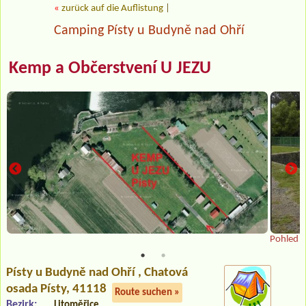
«
zurück auf die Auflistung
|
Camping Písty u Budyně nad Ohří
Kemp a Občerstvení U JEZU
Pohled n
Písty u Budyně nad Ohří
, Chatová
osada Písty, 41118
Route suchen »
Bezirk:
Litoměřice