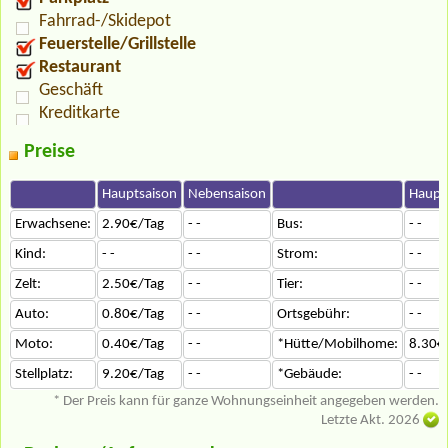
Fahrrad-/Skidepot
Feuerstelle/Grillstelle
Restaurant
Geschäft
Kreditkarte
Preise
Hauptsaison
Nebensaison
Haupt
Erwachsene:
2.90€/Tag
- -
Bus:
- -
Kind:
- -
- -
Strom:
- -
Zelt:
2.50€/Tag
- -
Tier:
- -
Auto:
0.80€/Tag
- -
Ortsgebühr:
- -
Moto:
0.40€/Tag
- -
*Hütte/Mobilhome:
8.30€
Stellplatz:
9.20€/Tag
- -
*Gebäude:
- -
* Der Preis kann für ganze Wohnungseinheit angegeben werden.
Letzte Akt. 2026