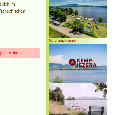
2x karavan, 2x el. přípojka, 4x
 sich im
dospělí, 3x dítě a 1x pes
Tschechischen
Termin ab 2026-08-21 |
Autokemp
Karlštejn
Chatka pro 5 lidi
Termin ab 2026-07-31 |
Molo Nová
Rabyně
1 malý stannerozhoduje
Panorama kempu
Termin ab 2026-07-31 |
Autocamp
Erika
ge senden
3 stany + 4 dospělí + 4 děti