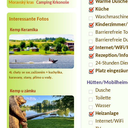
Warme Dusche
Moravský kras
Camping Krkonoše
Küche
Waschmaschin
Interessante Fotos
Kinderzimmer/
Kemp Keramika
Barrierefreie To
Barrierefreie D
Internet/WiFi/
Rezeption/Inf
24-Stunden Die
Platz eingezäu
4L chaty se soc.zažízením + kuchyňka,
karavany, stany, přímo u vody..
Hütten/Mobilheim
Dusche
Kemp u zámku
Toilette
Wasser
Heizanlage
Internet/WiFi