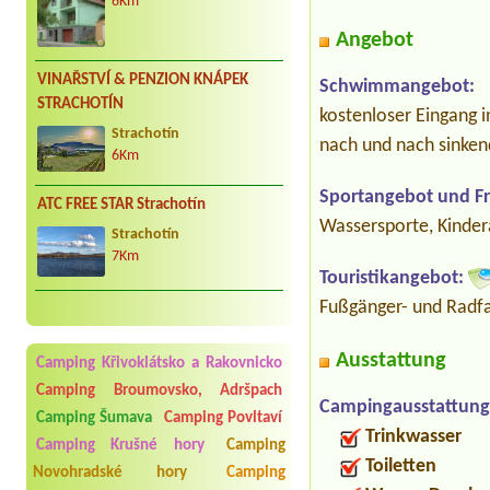
6Km
Angebot
VINAŘSTVÍ & PENZION KNÁPEK
Schwimmangebot:
STRACHOTÍN
kostenloser Eingang 
Strachotín
nach und nach sinke
6Km
Sportangebot und Fre
ATC FREE STAR Strachotín
Wassersporte, Kindera
Strachotín
7Km
Touristikangebot:
Fußgänger- und Radfa
Ausstattung
Camping Křivoklátsko a Rakovnicko
Camping Broumovsko, Adršpach
Campingausstattung
Camping Šumava
Camping Povltaví
Trinkwasser
Camping Krušné hory
Camping
Toiletten
Novohradské hory
Camping