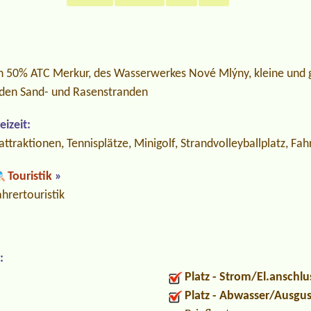
in 50% ATC Merkur, des Wasserwerkes Nové Mlýny, kleine und
nden Sand- und Rasenstranden
izeit:
ttraktionen, Tennisplätze, Minigolf, Strandvolleyballplatz, Fah
Touristik
»
hrertouristik
:
Platz - Strom/El.anschlu
Platz - Abwasser/Ausgu