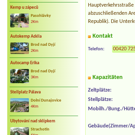
Hauptverkehrsstraße 
Kemp u zápeců
abzuschließenden Are
Pasohlávky
Republik). Die Unterk
2Km
Kontakt
Autokemp Adéla
Brod nad Dyjí
00420 72
Telefon:
2Km
Autocamp Erika
Brod nad Dyjí
Kapazitäten
3Km
Zeltplätze:
Stellplatz Pálava
Stellplätze:
Dolní Dunajovice
4Km
Mobilh./Bung./Hütt
Ubytování nad sklípkem
Gebäude(Zimmer/Ap
Strachotín