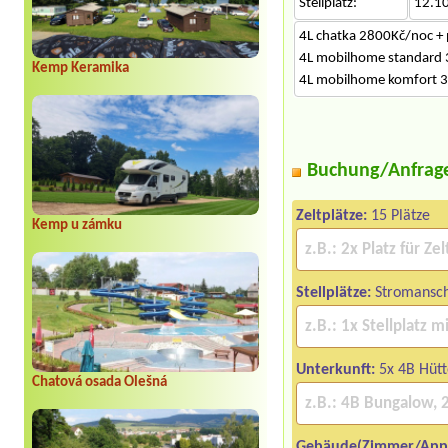
Stellplatz:
12.1
4L chatka 2800Kč/noc + 
4L mobilhome standard
Kemp Keramika
4L mobilhome komfort 3
Buchung/Anfrag
Zeltplätze:
15 Plätze
Kemp u zámku
Stellplätze:
Stromanschl
Unterkunft:
5x 4B Hüt
Chatová osada Olešná
Gebäude(Zimmer/App