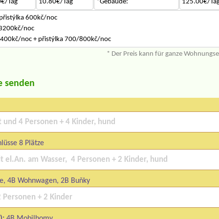
0€/Tag
10.80€/Tag
*Gebäude:
125.00€/Ta
přistýlka 600kč/noc
 3200kč/noc
400kč/noc + přistýlka 700/800kč/noc
* Der Preis kann für ganze Wohnungs
e senden
üsse 8 Plätze
te, 4B Wohnwagen, 2B Buňky
):
4B Mobilhomy