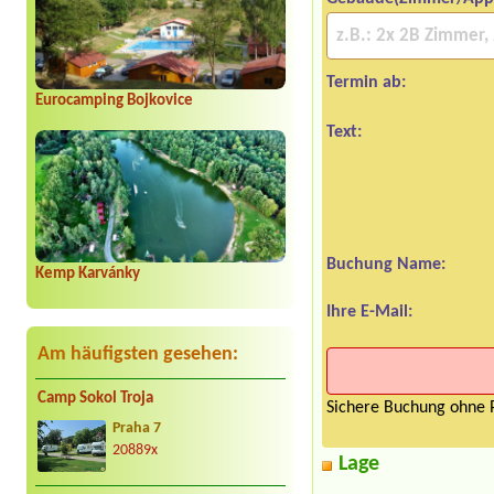
Termin ab:
Eurocamping Bojkovice
Text:
Buchung Name:
Kemp Karvánky
Ihre E-Mail:
Am häufigsten gesehen:
Camp Sokol Troja
Sichere Buchung ohne P
Praha 7
20889x
Lage