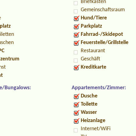
Briefkasten
Gemeinschaftsraum
e
Hund/Tiere
platz
Parkplatz
iletten
Fahrrad-/Skidepot
uschen
Feuerstelle/Grillstelle
PC
Restaurant
ozentrum
Geschäft
nst
Kreditkarte
nt
e/Bungalows:
Appartements/Zimmer:
Dusche
Toilette
Wasser
Heizanlage
Internet/WiFi