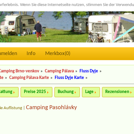
urferlebnis. Wenn Sie diese Internetseite nutzen, stimmen Sie der Verwen
nmelden
Info
Merkbox(
0
)
Camping Brno-venkov
»
Camping Pálava
»
Fluss Dyje
»
te
»
Camping Pálava Karte
»
Fluss Dyje Karte
»
tattung
Preise 2025
Buchung
Lage
Rezensionen
Camping Pasohlávky
ie Auflistung
|
a