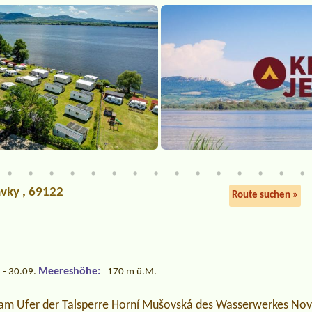
ávky , 69122
Route suchen »
Meereshöhe:
 - 30.09.
170 m ü.M.
 am Ufer der Talsperre Horní Mušovská des Wasserwerkes No