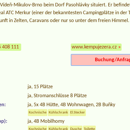
Vídeň-Mikulov-Brno beim Dorf Pasohlávky situiert. Er befindet
al ATC Merkur (einer der bekanntesten Campingplätze in der 
unft in Zelten, Caravans oder nur so unter dem freien Himmel.
5 408 111
www.kempujezera.cz
»
Buchung/Anfra
ja, 15 Plätze
ja, Stromanschlüsse 8 Plätze
en:
ja, 5x 4B Hütte, 4B Wohnwagen, 2B Buňky
Kochnische
Kühlschrank
El.Stecker
p):
ja, 4B Mobilhomy
Kochnische
Kühlschrank
Dusche
Toilette