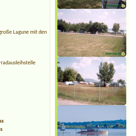
 große Lagune mit den
rradausleihstelle
ss
ss