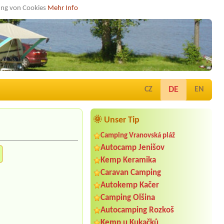
dung von Cookies
Mehr Info
DE
CZ
EN
🌞 Unser Tip
Camping Vranovská pláž
Autocamp Jenišov
Kemp Keramika
Caravan Camping
Autokemp Kačer
Camping Olšina
Autocamping Rozkoš
Kemp u Kukačků