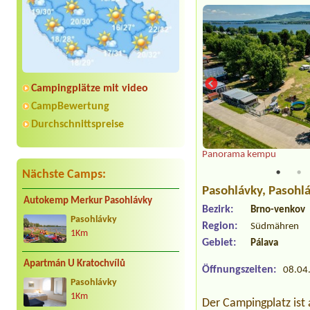
Campingplätze mit video
CampBewertung
Durchschnittspreise
pro děti
Panorama kempu
Nächste Camps:
Pasohlávky
, Pasohl
Autokemp Merkur Pasohlávky
Bezirk:
Brno-venkov
Pasohlávky
Region:
Südmähren
1Km
Gebiet:
Pálava
Apartmán U Kratochvílů
Öffnungszeiten:
08.04.
Pasohlávky
1Km
Der Campingplatz ist