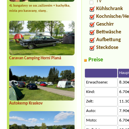
TV
4L bungalovy se soc.zažízením + kuchyňka,
Kühlschrank
místa pro karavany, stany..
Kochnische/He
Geschirr
Bettwäsche
Aufbettung
Steckdose
Caravan Camping Horní Planá
Preise
Haupt
Erwachsene:
8.30€
Kind:
6.70€
Zelt:
11.3
Autokemp Kraskov
Auto:
7.90€
Moto:
6.70€