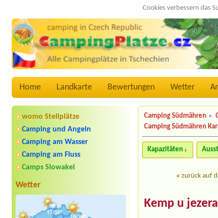
Cookies verbessern das S
Home
Landkarte
Bewertungen
Wetter
A
Camping Südmähren
»
womo Stellplätze
Camping Südmähren Kar
Camping und Angeln
Camping am Wasser
Kapazitäten
Auss
Camping am Fluss
Camps Slowakei
«
zurück auf d
Wetter
Kemp u jezer