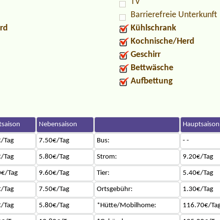
TV
Barrierefreie Unterkunft
rd
Kühlschrank
Kochnische/Herd
Geschirr
Bettwäsche
Aufbettung
saison
Nebensaison
Hauptsaison
/Tag
7.50€/Tag
Bus:
- -
/Tag
5.80€/Tag
Strom:
9.20€/Tag
0€/Tag
9.60€/Tag
Tier:
5.40€/Tag
/Tag
7.50€/Tag
Ortsgebühr:
1.30€/Tag
/Tag
5.80€/Tag
*Hütte/Mobilhome:
116.70€/Ta