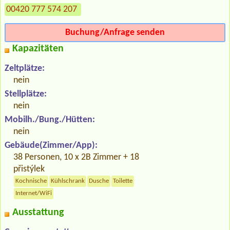
00420 777 574 207
Buchung/Anfrage senden
Kapazitäten
Zeltplätze:
nein
Stellplätze:
nein
Mobilh./Bung./Hütten:
nein
Gebäude(Zimmer/App):
38 Personen, 10 x 2B Zimmer + 18
přistýlek
Kochnische
Kühlschrank
Dusche
Toilette
Internet/WiFi
Ausstattung