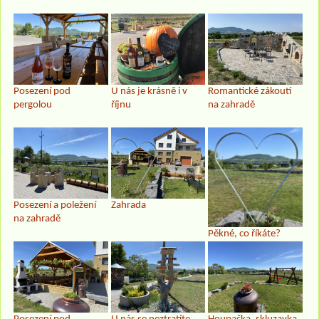
Posezení pod
U nás je krásně i v
Romantické zákoutí
pergolou
říjnu
na zahradě
Posezení a poležení
Zahrada
na zahradě
Pěkné, co říkáte?