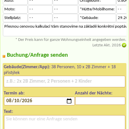
Auto:
- -
- -
Ortsgebühr:
0.80€
Moto:
- -
- -
*Hütte/Mobilhome:
- -
Stellplatz:
- -
- -
*Gebäude:
29.20
Přesnou cenovou kalkulaci Vám stanovíme na základě konkrétní poptávk
* Der Preis kann für ganze Wohnungseinheit angegeben werden.
Letzte Akt. 2026
Buchung/Anfrage senden
Gebäude(Zimmer/App):
38 Personen, 10 x 2B Zimmer + 18
přistýlek
Termin ab:
Anzahl der Nächte:
Text: