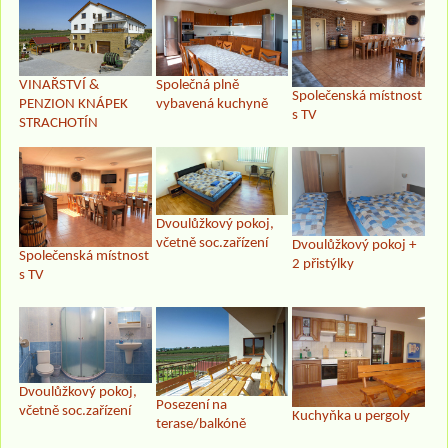
VINAŘSTVÍ &
Společná plně
Společenská místnost
PENZION KNÁPEK
vybavená kuchyně
s TV
STRACHOTÍN
Dvoulůžkový pokoj,
včetně soc.zařízení
Dvoulůžkový pokoj +
Společenská místnost
2 přistýlky
s TV
Dvoulůžkový pokoj,
Posezení na
včetně soc.zařízení
Kuchyňka u pergoly
terase/balkóně