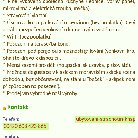
* Plně vybavená společná kuchyně (lednice, varný panel,
mikrovlnná a elektrická trouba, myčka).
* Stravování vlastní.
* Úschova kol a parkování u penzionu (bez poplatku). Celý
areál zabezpečen venkovním kamerovým systémem.
* Wi-Fi (bez poplatku)
* Posezení na terase/balkóně.
* Posezení pod pergolou s možností grilování (venkovní krb,
ohniště-dřevo k dispozici).
* Menší zázemí pro děti (houpačka, skluzavka, pískoviště).
* Možnost degustace v klasickém moravském sklípku (cena
dohodou, bez občerstvení, na stání u "beček" - sklípek není
přizpůsoben na posezení).
* Prodej vín výhradně naší výroby.
Kontakt
ubytovani-strachotin-knape
Telefon:
00420 608 423 866
Telefon: