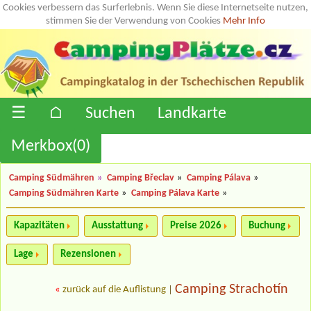
Cookies verbessern das Surferlebnis. Wenn Sie diese Internetseite nutzen,
stimmen Sie der Verwendung von Cookies
Mehr Info
☰
⌂
Suchen
Landkarte
Merkbox(
0
)
Camping Südmähren
»
Camping Břeclav
»
Camping Pálava
»
Camping Südmähren Karte
»
Camping Pálava Karte
»
Kapazitäten
Ausstattung
Preise 2026
Buchung
Lage
Rezensionen
Camping Strachotín
«
zurück auf die Auflistung
|