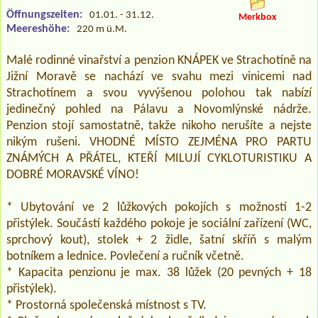
Öffnungszeiten:
01.01. - 31.12.
Merkbox
Meereshöhe:
220 m ü.M.
Malé rodinné vinařství a penzion KNÁPEK ve Strachotíně na
Jižní Moravě se nachází ve svahu mezi vinicemi nad
Strachotínem a svou vyvýšenou polohou tak nabízí
jedinečný pohled na Pálavu a Novomlýnské nádrže.
Penzion stojí samostatně, takže nikoho nerušíte a nejste
nikým rušeni. VHODNÉ MÍSTO ZEJMÉNA PRO PARTU
ZNÁMÝCH A PŘÁTEL, KTEŘÍ MILUJÍ CYKLOTURISTIKU A
DOBRÉ MORAVSKÉ VÍNO!
* Ubytování ve 2 lůžkových pokojích s možností 1-2
přistýlek. Součástí každého pokoje je sociální zařízení (WC,
sprchový kout), stolek + 2 židle, šatní skříň s malým
botníkem a lednice. Povlečení a ručník včetně.
* Kapacita penzionu je max. 38 lůžek (20 pevných + 18
přistýlek).
* Prostorná společenská místnost s TV.