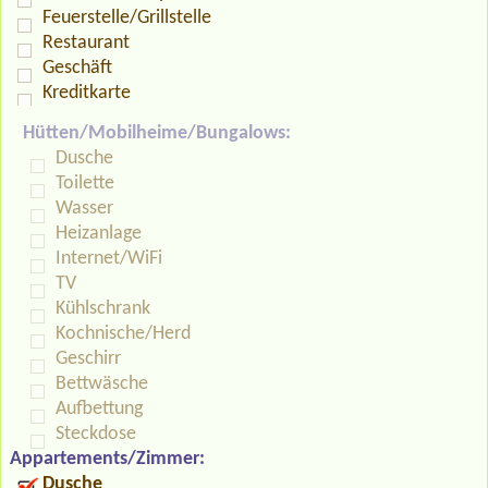
Feuerstelle/Grillstelle
Restaurant
Geschäft
Kreditkarte
Hütten/Mobilheime/Bungalows:
Dusche
Toilette
Wasser
Heizanlage
Internet/WiFi
TV
Kühlschrank
Kochnische/Herd
Geschirr
Bettwäsche
Aufbettung
Steckdose
Appartements/Zimmer:
Dusche