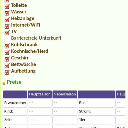
Toilette
Wasser
Heizanlage
Internet/WiFi
TV
Barrierefreie Unterkunft
Kühlschrank
Kochnische/Herd
Geschirr
Bettwäsche
Aufbettung
Preise
Hauptsaison
Nebensaison
Haupt
Erwachsene:
- -
- -
Bus:
- -
Kind:
- -
- -
Strom:
- -
Zelt:
- -
- -
Tier:
- -