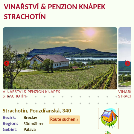
VINAŘSTVÍ & PENZION KNÁPEK
STRACHOTÍN
VINAŘSTVÍ & PENZION KNÁPEK
VINAŘST
STRACHOTÍN
STRACH
Strachotín
, Pouzdřanská, 340
Bezirk:
Břeclav
Route suchen »
Region:
Südmähren
Gebiet:
Pálava