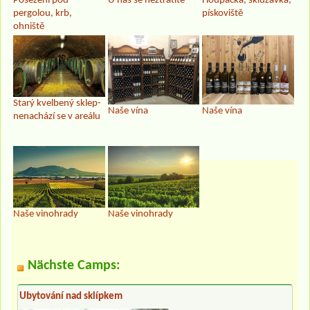
Posezení pod
U nás se neztratíte
Houpačka, skluzavka,
pergolou, krb,
pískoviště
ohniště
Starý kvelbený sklep-
Naše vína
Naše vína
nenachází se v areálu
Naše vinohrady
Naše vinohrady
Nächste Camps:
Ubytování nad sklípkem