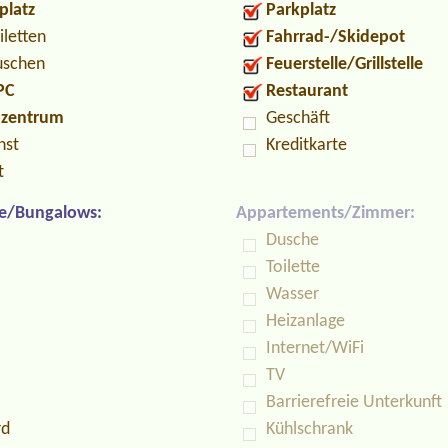
platz
Parkplatz
iletten
Fahrrad-/Skidepot
uschen
Feuerstelle/Grillstelle
PC
Restaurant
ozentrum
Geschäft
nst
Kreditkarte
t
e/Bungalows:
Appartements/Zimmer:
Dusche
Toilette
Wasser
Heizanlage
Internet/WiFi
TV
Barrierefreie Unterkunft
rd
Kühlschrank