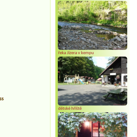
řeka Jizera v kempu
ss
dětské hřiště