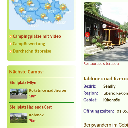
Campingplätze mit video
CampBewertung
Durchschnittspreise
Restaurace s terasou
Nächste Camps:
Jablonec nad Jizero
Stellplatz Mlýn
Bezirk:
Semily
Rokytnice nad Jizerou
Region:
Liberec Regio
5Km
Gebiet:
Krkonoše
Stellplatz Hacienda Čert
Öffnungszeiten:
01.05.
Kořenov
7Km
Bergwandern im Gebie