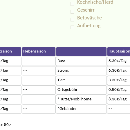
Kochnische/Herd
Geschirr
Bettwäsche
Aufbettung
saison
Nebensaison
Hauptsaiso
/Tag
- -
Bus:
8.30€/Tag
/Tag
- -
Strom:
6.30€/Tag
/Tag
- -
Tier:
3.30€/Tag
/Tag
- -
Ortsgebühr:
0.80€/Tag
/Tag
- -
*Hütte/Mobilhome:
8.30€/Tag
/Tag
- -
*Gebäude:
- -
ce 80,-