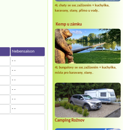
4L chaty se soc.zažízením + kuchyňka,
karavany, stany, přímo u vody..
Kemp u zámku
n
Nebensaison
- -
4L bungalovy se soc.zažízením + kuchyňka,
- -
místa pro karavany, stany..
- -
- -
- -
- -
Camping Rožnov