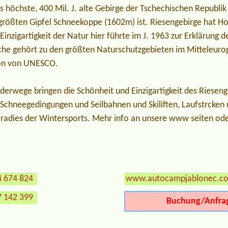
s höchste, 400 Mil. J. alte Gebirge der Tschechischen Republi
 größten Gipfel Schneekoppe (1602m) ist. Riesengebirge hat H
 Einzigartigkeit der Natur hier führte im J. 1963 zur Erklärung 
he gehört zu den größten Naturschutzgebieten im Mitteleuropa
ion von UNESCO.
erwege bringen die Schönheit und Einzigartigkeit des Riesen
Schneegedingungen und Seilbahnen und Skiliften, Laufstrcken 
radies der Wintersports. Mehr info an unsere www seiten od
4 674 824
www.autocampjablonec.c
7 142 399
Buchung/Anfra