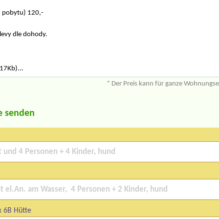
u pobytu) 120,-
slevy dle dohody.
17Kb)...
* Der Preis kann für ganze Wohnungs
e senden
x 6B Hütte