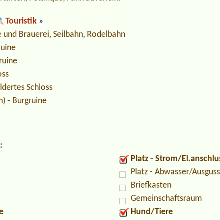
Touristik
»
e und Brauerei, Seilbahn, Rodelbahn
ruine
ruine
oss
ldertes Schloss
) - Burgruine
:
Platz - Strom/El.anschlu
Platz - Abwasser/Ausguss
Briefkasten
Gemeinschaftsraum
e
Hund/Tiere