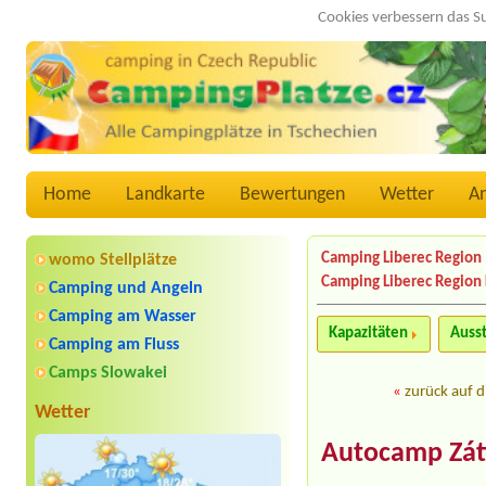
Cookies verbessern das S
Home
Landkarte
Bewertungen
Wetter
A
Camping Liberec Region
womo Stellplätze
Camping Liberec Region 
Camping und Angeln
Camping am Wasser
Kapazitäten
Auss
Camping am Fluss
Camps Slowakei
«
zurück auf d
Wetter
Autocamp Záti