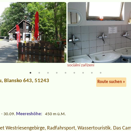
sociální zařízení
u
, Blansko 643, 51243
Route suchen »
n
Meereshöhe:
 - 30.09.
450 m ü.M.
t Westriesengebirge, Radfahrsport, Wassertouristik. Das Camp