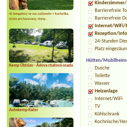
Kinderzimmer/
Barrierefreie To
4L bungalovy se soc.zažízením + kuchyňka,
Barrierefreie D
místa pro karavany, stany..
Internet/WiFi/
Rezeption/Inf
24-Stunden Die
Platz eingezäun
Hütten/Mobilheim
Kemp Úbislav - Ádova chatová osada
Dusche
Toilette
Wasser
Heizanlage
Internet/WiFi
TV
Autokemp Kačer
Kühlschrank
Kochnische/He