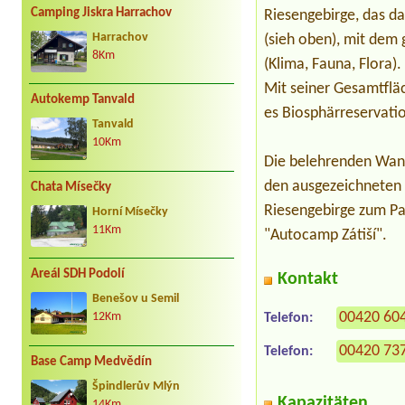
Camping Jiskra Harrachov
Riesengebirge, das da
Harrachov
(sieh oben), mit dem
8Km
(Klima, Fauna, Flora).
Mit seiner Gesamtfläc
Autokemp Tanvald
es Biosphärreservat
Tanvald
10Km
Die belehrenden Wand
den ausgezeichneten 
Chata Mísečky
Riesengebirge zum Pa
Horní Mísečky
11Km
"Autocamp Zátiší".
Areál SDH Podolí
Kontakt
Benešov u Semil
00420 60
Telefon:
12Km
00420 73
Telefon:
Base Camp Medvědín
Špindlerův Mlýn
Kapazitäten
14Km