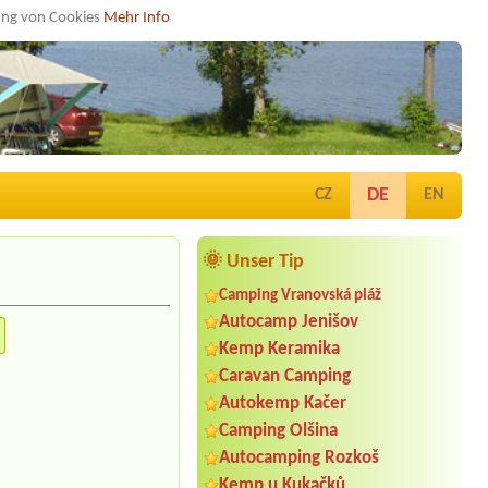
dung von Cookies
Mehr Info
DE
CZ
EN
🌞 Unser Tip
Camping Vranovská pláž
Autocamp Jenišov
Kemp Keramika
Caravan Camping
Autokemp Kačer
Camping Olšina
Autocamping Rozkoš
Kemp u Kukačků