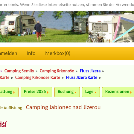
urferlebnis. Wenn Sie diese Internetseite nutzen, stimmen Sie der Verwen
nmelden
Info
Merkbox(
0
)
»
Camping Semily
»
Camping Krkonoše
»
Fluss Jizera
»
Karte
»
Camping Krkonoše Karte
»
Fluss Jizera Karte
»
tattung
Preise 2025
Buchung
Lage
Rezensionen
Camping Jablonec nad Jizerou
ie Auflistung
|
ší