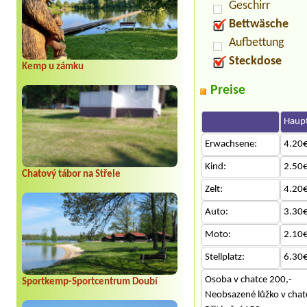
Geschirr
Bettwäsche
Aufbettung
Steckdose
Kemp u zámku
Preise
Haupt
Erwachsene:
4.20€
Kind:
2.50€
Chatový tábor na Střele
Zelt:
4.20€
Auto:
3.30€
Moto:
2.10€
Stellplatz:
6.30€
Osoba v chatce 200,-
Sportkemp-Sportcentrum Doubí
Neobsazené lůžko v chat