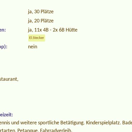
ja, 30 Plätze
ja, 20 Plätze
en:
ja, 11x 4B - 2x 6B Hütte
El.Stecker
p):
nein
staurant,
izeit:
ennis und weitere sportliche Betätigung. Kinderspielplatz. Bad
ortarten, Petanque, Fahrradverleih.