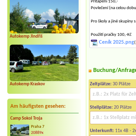
Přitápění 150,-
Povlečení (na celou dob
Pro školy a jiné skupiny 
Použití pračky 100,-Kč
Autokemp Jindřiš
Ceník 2025.png
(
Buchung/Anfrag
Zeltplätze:
30 Plätze
Autokemp Kraskov
Am häufigsten gesehen:
Stellplätze:
20 Plätze
Camp Sokol Troja
Praha 7
Unterkunft:
11x 4B - 2
20889x