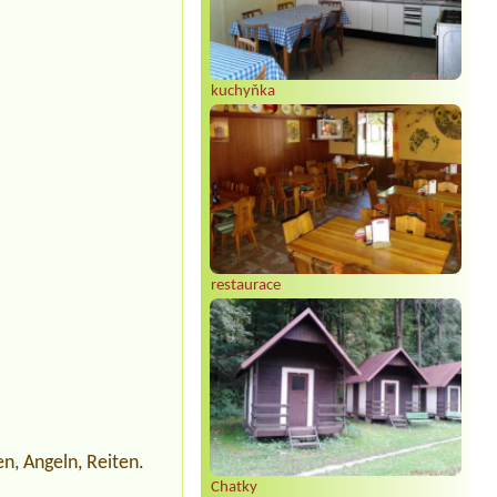
kuchyňka
restaurace
en, Angeln, Reiten.
Chatky