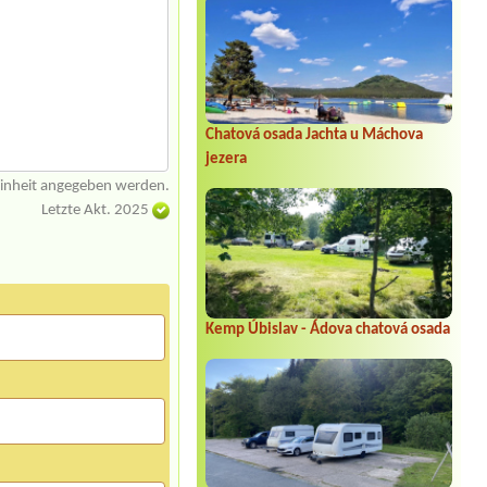
Chatová osada Jachta u Máchova
jezera
einheit angegeben werden.
Letzte Akt. 2025
Kemp Úbislav - Ádova chatová osada