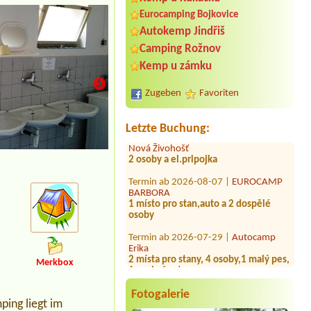
Eurocamping Bojkovice
Autokemp Jindřiš
Termin ab 2026-08-01 |
Autokemp
Camping Rožnov
Klůček
3L
Kemp u zámku
Termin ab 2026-08-08 |
Family kemp
Zugeben
Favoriten
Máchovo jezero
Termin ab 2026-08-01 |
Tábořiště
Letzte Buchung:
Nová Živohošť
2 osoby a el.pripojka
kuchyňka
Termin ab 2026-08-07 |
EUROCAMP
BARBORA
1 místo pro stan,auto a 2 dospělé
osoby
Termin ab 2026-07-29 |
Autocamp
Erika
2 místa pro stany, 4 osoby,1 malý pes,
1 osobní auto
Merkbox
Termin ab 2026-08-09 |
Autokemp
Bavorov
Fotogalerie
4L chatka+povlečení,
ing liegt im