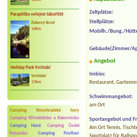
Zeltplätze:
Paraplíčko veřejné tábořiště
Stellplätze:
Železný Brod
14Km
Mobilh./Bung./Hütt
Gebäude(Zimmer/Ap
Angebot
Holiday Park Vrchlabí
Imbiss:
Vrchlabí
Restaurant, Gartenre
17Km
Schwimmangebot:
am Ort
Camping Novohradské hory
Camping Křivoklátsko a Rakovnicko
Sportangebot und Fre
Camping Haná
Camping České
Am Ort Tennis, Tischt
Švýcarsko
Camping Povltaví
Sportplatz für Ballsp