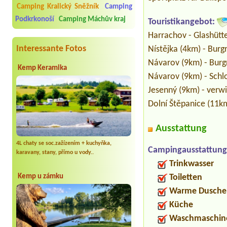
Camping Kralický Sněžník
Camping
Podkrkonoší
Camping Máchův kraj
Touristikangebot:
Harrachov - Glashütt
Interessante Fotos
Nístějka (4km) - Burg
Návarov (9km) - Burg
Kemp Keramika
Návarov (9km) - Schl
Jesenný (9km) - verwi
Dolní Štěpanice (11km
Ausstattung
4L chaty se soc.zažízením + kuchyňka,
Campingausstattung
karavany, stany, přímo u vody..
Trinkwasser
Toiletten
Kemp u zámku
Warme Dusche
Küche
Waschmaschin