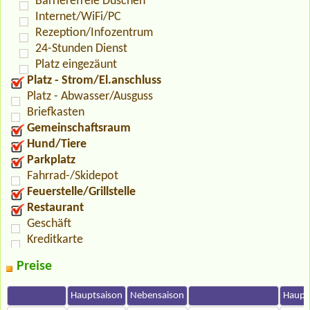
Barrierefreie Duschen
Internet/WiFi/PC
Rezeption/Infozentrum
24-Stunden Dienst
Platz eingezäunt
Platz - Strom/El.anschluss
Platz - Abwasser/Ausguss
Briefkasten
Gemeinschaftsraum
Hund/Tiere
Parkplatz
Fahrrad-/Skidepot
Feuerstelle/Grillstelle
Restaurant
Geschäft
Kreditkarte
Preise
Hauptsaison
Nebensaison
Haupt