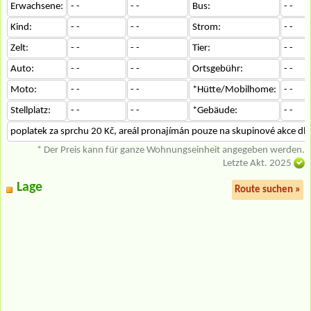
Erwachsene:
- -
- -
Bus:
- -
Kind:
- -
- -
Strom:
- -
Zelt:
- -
- -
Tier:
- -
Auto:
- -
- -
Ortsgebühr:
- -
Moto:
- -
- -
*Hütte/Mobilhome:
- -
Stellplatz:
- -
- -
*Gebäude:
- -
poplatek za sprchu 20 Kč, areál pronajímán pouze na skupinové akce dl
* Der Preis kann für ganze Wohnungseinheit angegeben werden.
Letzte Akt. 2025
Lage
Route suchen »