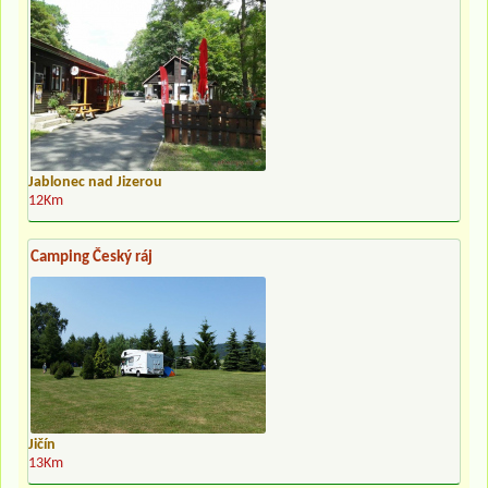
Jablonec nad Jizerou
12Km
Camping Český ráj
Jičín
13Km