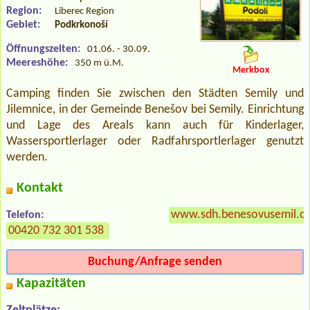
Region:
Liberec Region
Gebiet:
Podkrkonoší
Öffnungszeiten:
01.06. - 30.09.
Meereshöhe:
350 m ü.M.
Merkbox
Camping finden Sie zwischen den Städten Semily und
Jilemnice, in der Gemeinde Benešov bei Semily. Einrichtung
und Lage des Areals kann auch für Kinderlager,
Wassersportlerlager oder Radfahrsportlerlager genutzt
werden.
Kontakt
www.sdh.benesovusemil.cz
Telefon:
00420 732 301 538
Buchung/Anfrage senden
Kapazitäten