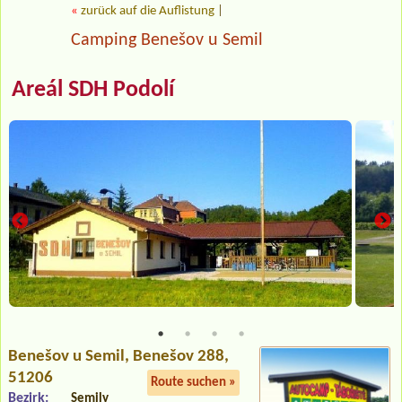
«
zurück auf die Auflistung
|
Camping Benešov u Semil
Areál SDH Podolí
Benešov u Semil
, Benešov 288,
51206
Route suchen »
Bezirk:
Semily