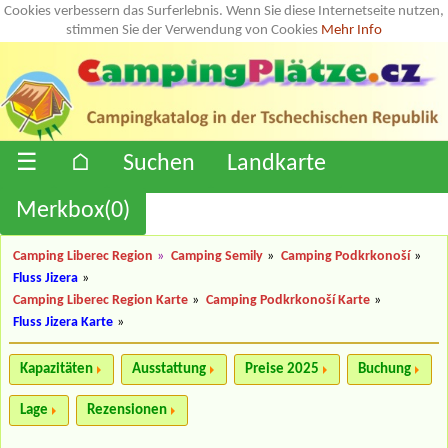
Cookies verbessern das Surferlebnis. Wenn Sie diese Internetseite nutzen,
stimmen Sie der Verwendung von Cookies
Mehr Info
☰
⌂
Suchen
Landkarte
Merkbox(
0
)
Camping Liberec Region
»
Camping Semily
»
Camping Podkrkonoší
»
Fluss Jizera
»
Camping Liberec Region Karte
»
Camping Podkrkonoší Karte
»
Fluss Jizera Karte
»
Kapazitäten
Ausstattung
Preise 2025
Buchung
Lage
Rezensionen