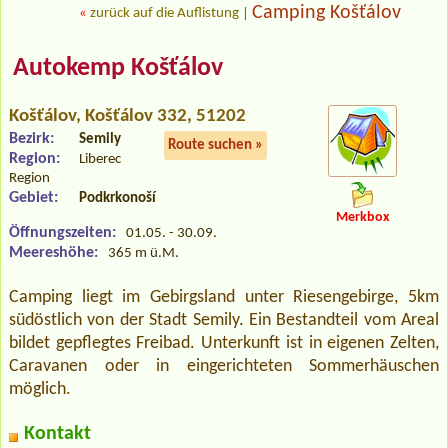
Camping Košťálov
«
zurück auf die Auflistung
|
Autokemp Košťálov
Košťálov
, Košťálov 332, 51202
Bezirk:
Semily
Route suchen »
Region:
Liberec
Region
Gebiet:
Podkrkonoší
Merkbox
Öffnungszeiten:
01.05. - 30.09.
Meereshöhe:
365 m ü.M.
Camping liegt im Gebirgsland unter Riesengebirge, 5km
südöstlich von der Stadt Semily. Ein Bestandteil vom Areal
bildet gepflegtes Freibad. Unterkunft ist in eigenen Zelten,
Caravanen oder in eingerichteten Sommerhäuschen
möglich.
Kontakt