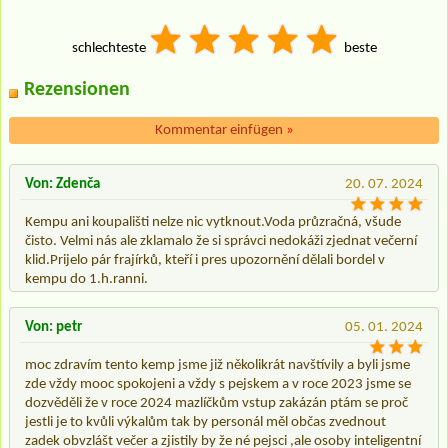
schlechteste
beste
Rezensionen
Kommentar einfügen
»
Von: Zdenča
20. 07. 2024
Kempu ani koupališti nelze nic vytknout.Voda průzračná, všude
čisto. Velmi nás ale zklamalo že si správci nedokáži zjednat večerní
klid.Prijelo pár frajírků, kteří i pres upozornění dělali bordel v
kempu do 1.h.ranni.
Von: petr
05. 01. 2024
moc zdravím tento kemp jsme již několikrát navštívily a byli jsme
zde vždy mooc spokojeni a vždy s pejskem a v roce 2023 jsme se
dozvěděli že v roce 2024 mazlíčkům vstup zakázán ptám se proč
jestli je to kvůli výkalům tak by personál měl občas zvednout
zadek obvzlášt večer a zjistily by že né pejsci ,ale osoby inteligentní