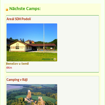
Nächste Camps:
Areál SDH Podolí
Benešov u Semil
4Km
Camping v Ráji