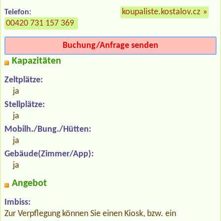
koupaliste.kostalov.cz
»
Telefon:
00420 731 157 369
Buchung/Anfrage senden
Kapazitäten
Zeltplätze:
ja
Stellplätze:
ja
Mobilh./Bung./Hütten:
ja
Gebäude(Zimmer/App):
ja
Angebot
Imbiss:
Zur Verpflegung können Sie einen Kiosk, bzw. ein