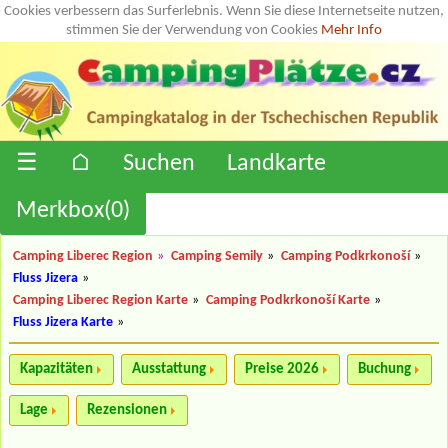
Cookies verbessern das Surferlebnis. Wenn Sie diese Internetseite nutzen,
stimmen Sie der Verwendung von Cookies
Mehr Info
☰
⌂
Suchen
Landkarte
Merkbox(
0
)
Camping Liberec Region
»
Camping Semily
»
Camping Podkrkonoší
»
Fluss Jizera
»
Camping Liberec Region Karte
»
Camping Podkrkonoší Karte
»
Fluss Jizera Karte
»
Kapazitäten
Ausstattung
Preise 2026
Buchung
Lage
Rezensionen