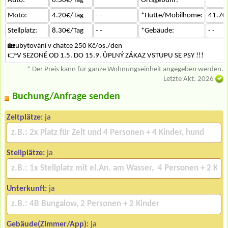
Auto:
6.30€/Tag
- -
Ortsgebühr:
- -
Moto:
4.20€/Tag
- -
*Hütte/Mobilhome:
41.70
Stellplatz:
8.30€/Tag
- -
*Gebäude:
- -
🏡ubytování v chatce 250 Kč/os./den
👉V SEZONĚ OD 1.5. DO 15.9. ŮPLNÝ ZÁKAZ VSTUPU SE PSY !!!
* Der Preis kann für ganze Wohnungseinheit angegeben werden.
Letzte Akt. 2026
Buchung/Anfrage senden
Zeltplätze:
ja
Stellplätze:
ja
Unterkunft:
ja
Gebäude(Zimmer/App):
ja