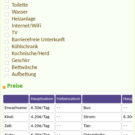
Toilette
Wasser
Heizanlage
Internet/WiFi
TV
Barrierefreie Unterkunft
Kühlschrank
Kochnische/Herd
Geschirr
Bettwäsche
Aufbettung
Preise
Hauptsaison
Nebensaison
Haupt
Erwachsene:
6.30€/Tag
- -
Bus:
- -
Kind:
4.20€/Tag
- -
Strom:
6.30€
Zelt:
4.20€/Tag
- -
Tier:
- -