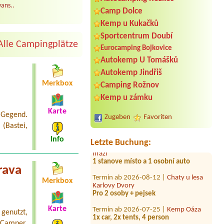
ans..
Camp Dolce
Kemp u Kukačků
Sportcentrum Doubí
Termin ab 2026-08-05 |
AUTOKEMP
Alle Campingplätze
Eurocamping Bojkovice
Liberec
2 B Bungalow, 2 Personen
Autokemp U Tomášků
Autokemp Jindřiš
Termin ab 2026-07-30 |
Restaurace a
Camp Paris
Merkbox
Camping Rožnov
1 misto pro stan, 5 osob
Kemp u zámku
Termin ab 2026-07-24 |
Kemp Josef
Karte
 Gegend.
Zugeben
Favoriten
Termin ab 2026-08-01 |
Kemp Rusava
 (Bastei,
Termin ab 2026-08-04 |
Kemp Pod
Info
Letzte Buchung:
hrází
1 stanove místo a 1 osobní auto
rava
Termin ab 2026-08-12 |
Chaty u lesa
Karlovy Dvory
Merkbox
Pro 2 osoby + pejsek
Termin ab 2026-07-25 |
Kemp Oáza
Karte
1x car, 2x tents, 4 person
genutzt,
Camper,