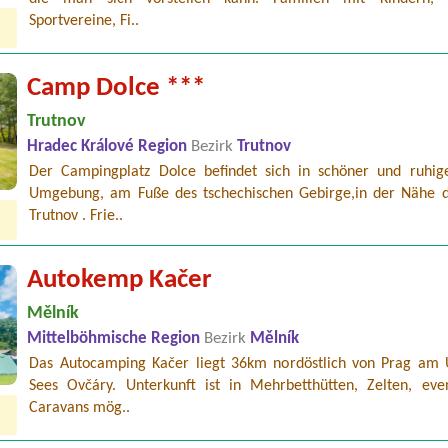
Sportvereine, Fi..
Camp Dolce ***
Trutnov
Hradec Králové Region
Bezirk
Trutnov
Der Campingplatz Dolce befindet sich in schöner und ruhig
Umgebung, am Fuße des tschechischen Gebirge,in der Nähe d
Trutnov . Frie..
Autokemp Kačer
Mělník
Mittelböhmische Region
Bezirk
Mělník
Das Autocamping Kačer liegt 36km nordöstlich von Prag am 
Sees Ovčáry. Unterkunft ist in Mehrbetthütten, Zelten, even
Caravans mög..