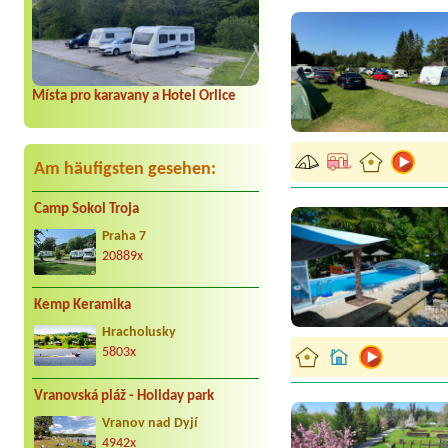
Místa pro karavany a Hotel Orlice
Am häufigsten gesehen:
Camp Sokol Troja
Praha 7
20889x
Kemp Keramika
Hracholusky
5803x
Vranovská pláž - Holiday park
Vranov nad Dyjí
4942x