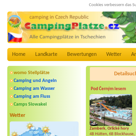
Cookies verbessern das S
Home
Landkarte
Bewertungen
Wetter
A
womo Stellplätze
Detailsuc
Camping und Angeln
Camping am Wasser
Pod Černým lesem
Camping am Fluss
Camps Slowakei
Wetter
Žamberk, Orlické hory
4B Hütten, 6B Blockhause,