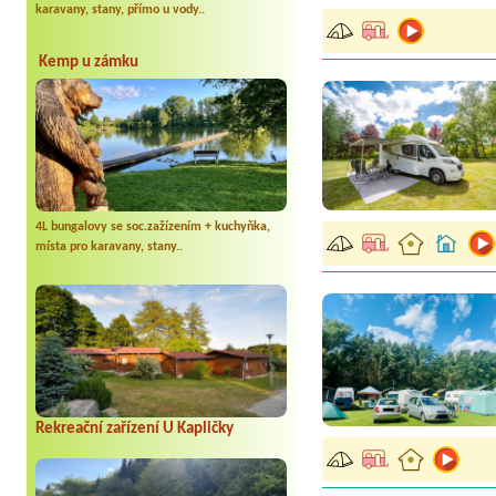
karavany, stany, přímo u vody..
Kemp u zámku
4L bungalovy se soc.zažízením + kuchyňka,
místa pro karavany, stany..
Rekreační zařízení U Kapličky