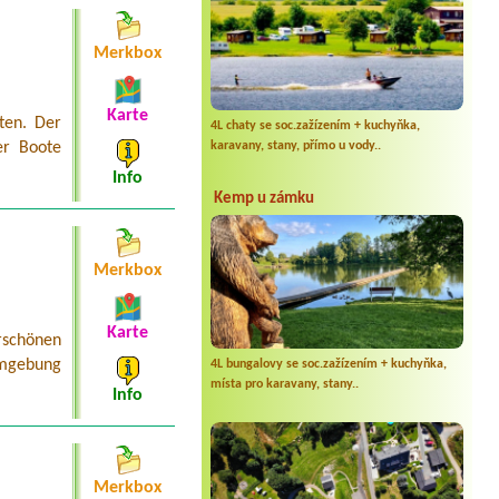
Merkbox
Karte
ten. Der
4L chaty se soc.zažízením + kuchyňka,
karavany, stany, přímo u vody..
er Boote
Info
Kemp u zámku
Merkbox
Karte
schönen
Umgebung
4L bungalovy se soc.zažízením + kuchyňka,
místa pro karavany, stany..
Info
Merkbox