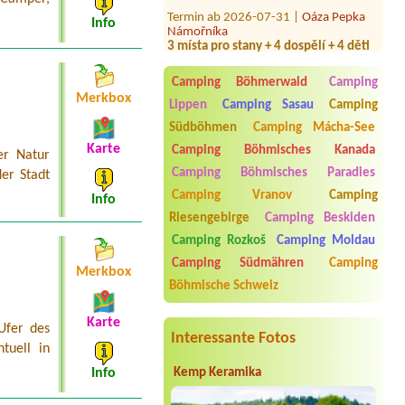
Termin ab 2026-07-31 |
Oáza Pepka
Námořníka
Info
3 místa pro stany + 4 dospělí + 4 děti
Termin ab 2026-08-14 |
Camping
Matyáš
Camping Böhmerwald
Camping
Bungalov
Merkbox
Lippen
Camping Sasau
Camping
Termin ab 2026-07-24 |
Bohemian
Südböhmen
Camping Mácha-See
Camp
2 Personen mit Hund
Karte
Camping Böhmisches Kanada
er Natur
Camping Böhmisches Paradies
er Stadt
Camping Vranov
Camping
Info
Riesengebirge
Camping Beskiden
Camping Rozkoš
Camping Moldau
Camping Südmähren
Camping
Merkbox
Böhmische Schweiz
Karte
Ufer des
Interessante Fotos
tuell in
Kemp Keramika
Info