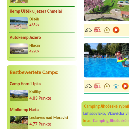
Kemp Úštěk u jezera Chmelař
Úštěk
4682x
Autokemp Jezero
Hlučín
4220x
Bestbewertete Camps:
Aneta Melicharová
***
Byli jsme zde v týdnu od 2
Camp Horní Lipka
utěrky, což při množství n
velice zklamalo byl celode
Králíky
jak na pouti- z každého ko
4.83 Punkte
Jana
*****
Camping Jihočeské rybní
Chtěli jsme být týden,byli
Minikemp Harta
Luhačovicko, Vizovická v
super. Restaurace s jídlem
Leskovec nad Moravicí
slušně mile. Nám se v kempu
kras
Camping Jihočeské 
4.77 Punkte
Aneta Janíčková
*****