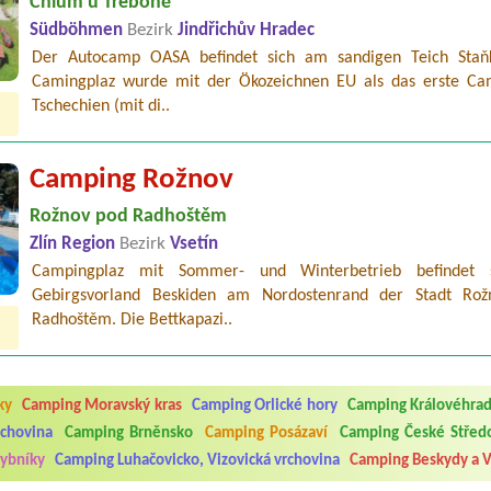
Chlum u Třeboně
Südböhmen
Bezirk
Jindřichův Hradec
Der Autocamp OASA befindet sich am sandigen Teich Staň
Camingplaz wurde mit der Ökozeichnen EU als das erste Ca
Tschechien (mit di..
Camping Rožnov
Rožnov pod Radhoštěm
Zlín Region
Bezirk
Vsetín
Campingplaz mit Sommer- und Winterbetrieb befindet 
Gebirgsvorland Beskiden am Nordostenrand der Stadt Ro
5.7. do 1.8. 2026. Kemp jako takový je pěkný. V umývárně i na WC bylo vždy
Radhoštěm. Die Bettkapazi..
ávštěvníků není samozřejmost. V kempu je obchod a restaurace, kebab a dalš
nní hluk z repráků u stanů a absolutní bezohlednost ostatních ubytovaných. 
utu hrála jiná hudba.Kemp pěkný, ale takový rámus jsme ještě nezažili...
ky
Camping Moravský kras
Camping Orlické hory
Camping Královéhrad
 jsme dva. Na začátku prázdnin. Přijeli jsme karavanem. Klid pohoda socialk
rchovina
Camping Brněnsko
Camping Posázaví
Camping České Střed
, a dobrým jídlem za slušnou cenu na dosah, a spoustu možností na výlety. 
 líbilo.
rybníky
Camping Luhačovicko, Vizovická vrchovina
Camping Beskydy a V