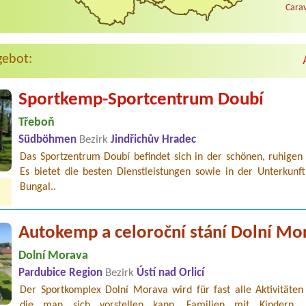
Carav
gebot:
Sportkemp-Sportcentrum Doubí
Třeboň
Südböhmen
Bezirk
Jindřichův Hradec
Das Sportzentrum Doubí befindet sich in der schönen, ruhigen
Es bietet die besten Dienstleistungen sowie in der Unterkunft
Bungal..
Autokemp a celoroční stání Dolní Mo
Dolní Morava
Pardubice Region
Bezirk
Ústí nad Orlicí
Der Sportkomplex Dolní Morava wird für fast alle Aktivitäten 
die man sich vorstellen kann. Familien mit Kindern, 