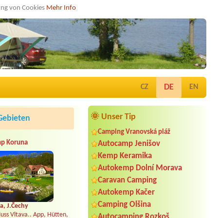
dung von Cookies
Mehr Info
DE
CZ
EN
🌞 Unser Tip
Gebieten
Camping Vranovská pláž
p Koruna
Autocamp Jenišov
Kemp Keramika
Autokemp Dolní Morava
Caravan Camping
Autokemp Kačer
Camping Olšina
a, J.Čechy
uss Vltava.. App, Hütten,
Autocamping Rozkoš