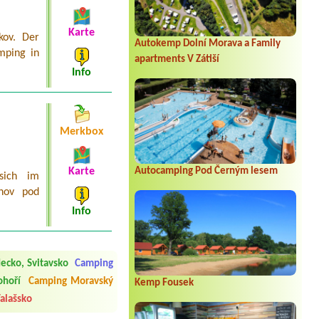
Karte
kov. Der
Autokemp Dolní Morava a Family
mping in
apartments V Zátiší
Info
Merkbox
Autocamping Pod Černým lesem
Karte
sich im
žnov pod
 čisto, doplněný papír i
Info
í občerstvení. Co nás ale
Přes den jsem si připadala
ecko, Svitavsko
Camping
y nové krásné čisté,koupání
ohoří
Camping Moravský
Veškerý personál se choval
Kemp Fousek
alašsko