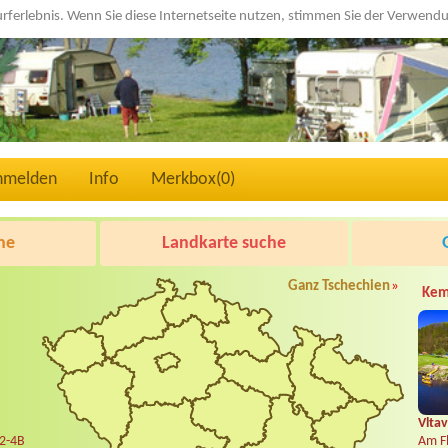
urferlebnis. Wenn Sie diese Internetseite nutzen, stimmen Sie der Verwen
nmelden
Info
Merkbox(
0
)
he
Landkarte suche
Ganz Tschechien
»
Kem
Vltav
 2-4B
Am Fl