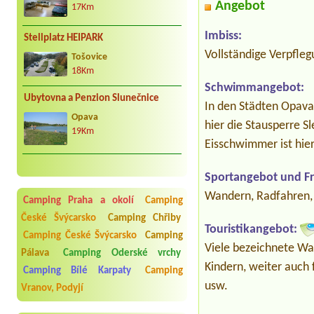
Angebot
17Km
Imbiss:
Stellplatz HEIPARK
Vollständige Verpfleg
Tošovice
18Km
Schwimmangebot:
Ubytovna a Penzion Slunečnice
In den Städten Opava
Opava
hier die Stausperre 
19Km
Eisschwimmer ist hier
Sportangebot und Fre
Wandern, Radfahren, 
Camping Praha a okolí
Camping
České Švýcarsko
Camping Chřiby
Touristikangebot:
Camping České Švýcarsko
Camping
Viele bezeichnete Wa
Pálava
Camping Oderské vrchy
Kindern, weiter auch 
Camping Bílé Karpaty
Camping
usw.
Vranov, Podyjí