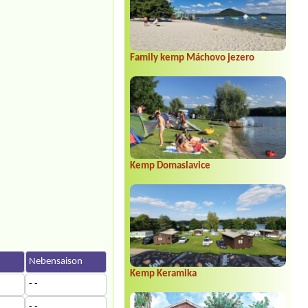
Family kemp Máchovo jezero
Kemp Domaslavice
Nebensaison
Kemp Keramika
- -
- -