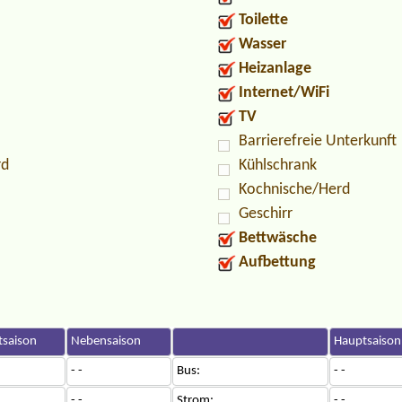
Toilette
Wasser
Heizanlage
Internet/WiFi
TV
Barrierefreie Unterkunft
rd
Kühlschrank
Kochnische/Herd
Geschirr
Bettwäsche
Aufbettung
saison
Nebensaison
Hauptsaison
- -
Bus:
- -
- -
Strom:
- -