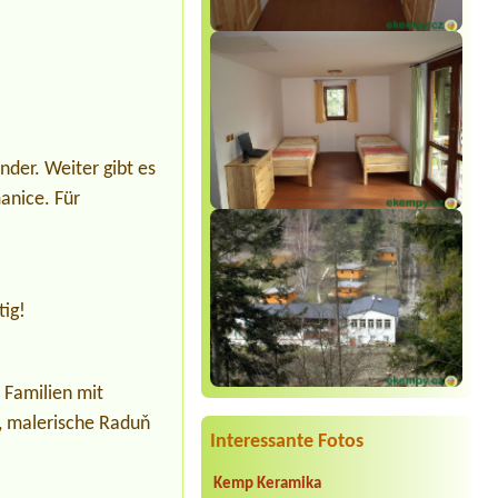
der. Weiter gibt es
anice. Für
tig!
 Familien mit
í, malerische Raduň
Interessante Fotos
Kemp Keramika