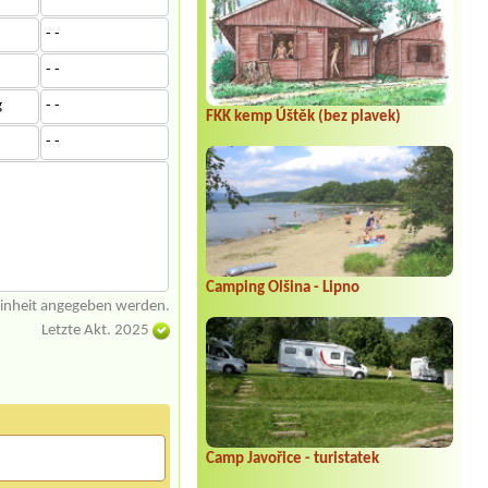
- -
- -
g
- -
FKK kemp Úštěk (bez plavek)
- -
Camping Olšina - Lipno
einheit angegeben werden.
Letzte Akt. 2025
Camp Javořice - turistatek