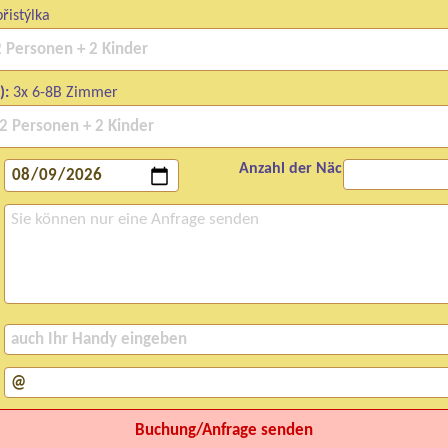
řistýlka
):
3x 6-8B Zimmer
Anzahl der Nächte: