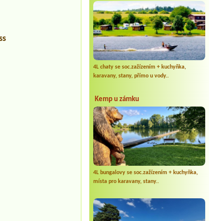
ss
4L chaty se soc.zažízením + kuchyňka,
karavany, stany, přímo u vody..
Kemp u zámku
4L bungalovy se soc.zažízením + kuchyňka,
místa pro karavany, stany..