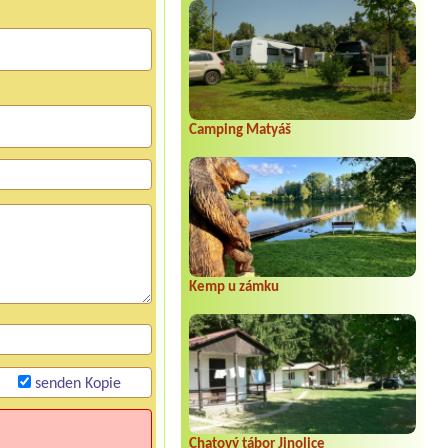
Camping Matyáš
Kemp u zámku
senden Kopie
Chatový tábor Jinolice