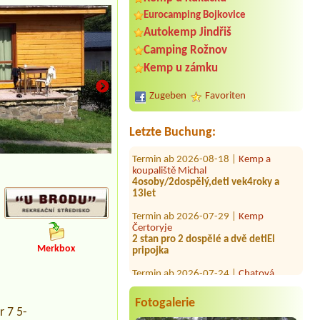
Eurocamping Bojkovice
Autokemp Jindřiš
Termin ab 2026-07-23 |
Kemp
Camping Rožnov
Domaslavice
4L chatka +2 dospělí+2 deti
Kemp u zámku
Termin ab 2026-08-07 |
Stanové
tábořiště Petrův palouk
Zugeben
Favoriten
1 místo pro stan, 4 osoby-2 dospělé a
2 děti
Letzte Buchung:
Termin ab 2026-08-18 |
Kemp a
koupaliště Michal
4osoby/2dospělý,deti vek4roky a
13let
Termin ab 2026-07-29 |
Kemp
Čertoryje
2 stan pro 2 dospělé a dvě detiEl
pripojka
Merkbox
Termin ab 2026-07-24 |
Chatová
osada Pod Hrází
2L chatka + 2 dospělí + pes
Termin ab 2026-08-06 |
Autokempink
Fotogalerie
r 7 5-
Dřenice