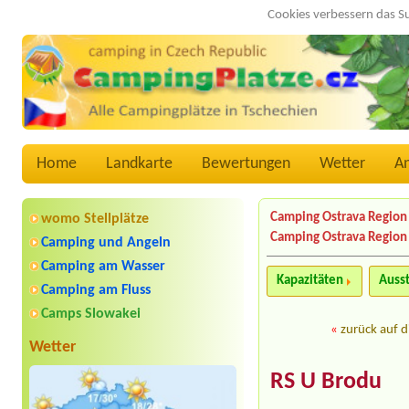
Cookies verbessern das S
Home
Landkarte
Bewertungen
Wetter
A
Camping Ostrava Region
womo Stellplätze
Camping Ostrava Region
Camping und Angeln
Camping am Wasser
Kapazitäten
Auss
Camping am Fluss
Camps Slowakei
«
zurück auf d
Wetter
RS U Brodu