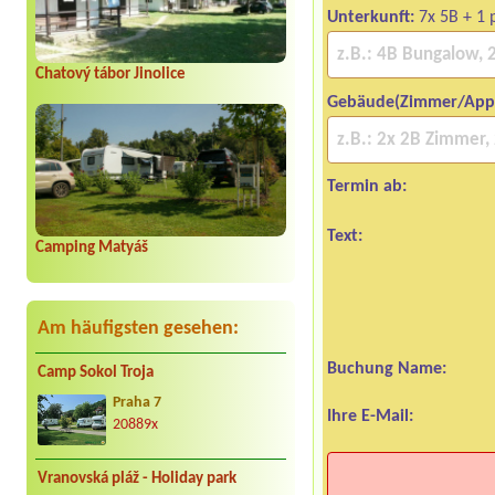
Unterkunft:
7x 5B + 1 p
Chatový tábor Jinolice
Gebäude(Zimmer/App
Termin ab:
Text:
Camping Matyáš
Am häufigsten gesehen:
Buchung Name:
Camp Sokol Troja
Praha 7
Ihre E-Mail:
20889x
Vranovská pláž - Holiday park