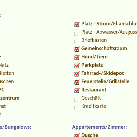
:
Platz - Strom/El.anschlu
Platz - Abwasser/Ausguss
Briefkasten
Gemeinschaftsraum
e
Hund/Tiere
latz
Parkplatz
iletten
Fahrrad-/Skidepot
uschen
Feuerstelle/Grillstelle
PC
Restaurant
ozentrum
Geschäft
nst
Kreditkarte
t
e/Bungalows:
Appartements/Zimmer:
Dusche