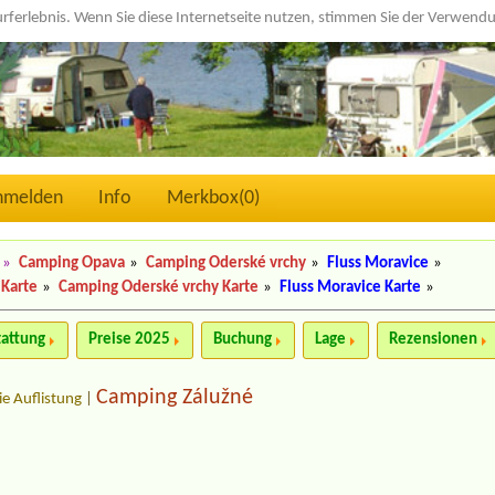
urferlebnis. Wenn Sie diese Internetseite nutzen, stimmen Sie der Verwen
nmelden
Info
Merkbox(
0
)
»
Camping Opava
»
Camping Oderské vrchy
»
Fluss Moravice
»
 Karte
»
Camping Oderské vrchy Karte
»
Fluss Moravice Karte
»
tattung
Preise 2025
Buchung
Lage
Rezensionen
Camping Zálužné
ie Auflistung
|