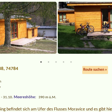
88, 74784
Route suchen »
n
y
Meereshöhe:
 - 31.10.
390 m ü.M.
g befindet sich am Ufer des Flusses Moravice und es gibt hie