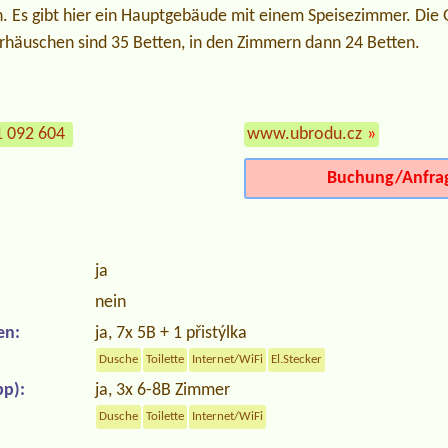
Es gibt hier ein Hauptgebäude mit einem Speisezimmer. Die 
häuschen sind 35 Betten, in den Zimmern dann 24 Betten.
1 092 604
www.ubrodu.cz
»
Buchung/Anfra
ja
nein
en:
ja, 7x 5B + 1 přistýlka
Dusche
Toilette
Internet/WiFi
El.Stecker
p):
ja, 3x 6-8B Zimmer
Dusche
Toilette
Internet/WiFi