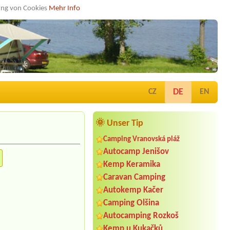
dung von Cookies
Mehr Info
DE
CZ
EN
🌞 Unser Tip
Camping Vranovská pláž
Autocamp Jenišov
Kemp Keramika
Caravan Camping
Autokemp Kačer
Camping Olšina
Autocamping Rozkoš
Kemp u Kukačků