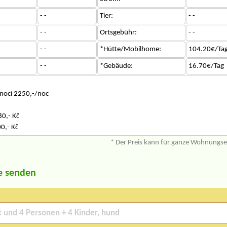
- -
Tier:
- -
- -
Ortsgebühr:
- -
- -
*Hütte/Mobilhome:
104.20€/Ta
- -
*Gebäude:
16.70€/Tag
 nocí 2250,-/noc
0,- Kč
0,- Kč
* Der Preis kann für ganze Wohnungs
e senden