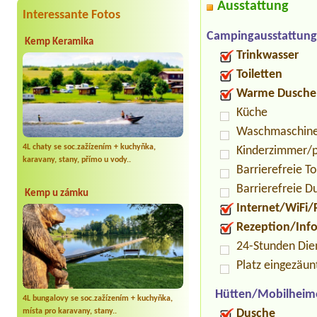
Ausstattung
Interessante Fotos
Campingausstattung
Kemp Keramika
Trinkwasser
Toiletten
Warme Dusche
Küche
Waschmaschin
4L chaty se soc.zažízením + kuchyňka,
Kinderzimmer/p
karavany, stany, přímo u vody..
Barrierefreie To
Barrierefreie D
Kemp u zámku
Internet/WiFi/
Rezeption/Inf
24-Stunden Die
Platz eingezäun
Hütten/Mobilheim
4L bungalovy se soc.zažízením + kuchyňka,
místa pro karavany, stany..
Dusche