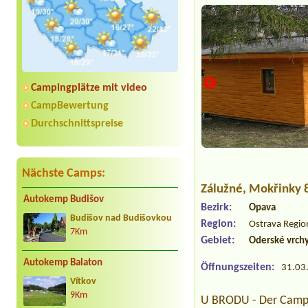
Campingplätze mit video
CampBewertung
Durchschnittspreise
Nächste Camps:
Zálužné
, Mokřinky 
Autokemp Budišov
Bezirk:
Opava
Budišov nad Budišovkou
Region:
Ostrava Regio
7Km
Gebiet:
Oderské vrch
Autokemp Balaton
Öffnungszeiten:
31.03.
Vítkov
9Km
U BRODU - Der Campin