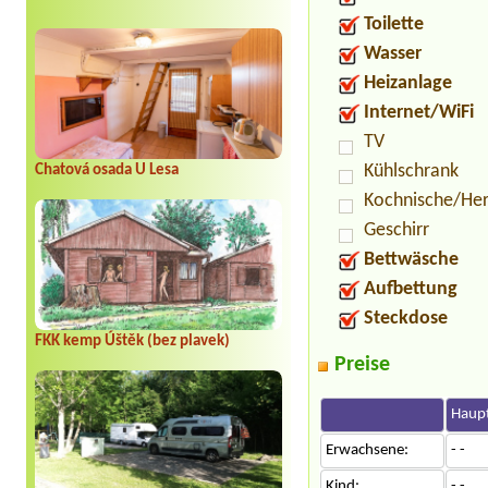
Toilette
Wasser
Heizanlage
Internet/WiFi
TV
Kühlschrank
Chatová osada U Lesa
Kochnische/He
Geschirr
Bettwäsche
Aufbettung
Steckdose
FKK kemp Úštěk (bez plavek)
Preise
Haupt
Erwachsene:
- -
Kind:
- -