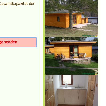
Huette 2 personen
Gesamtkapazität der
Termin ab 2026-07-30 |
Camping
Terasy
1 místo pro osobní auto, spaní v autě,
2 osoby
Termin ab 2026-07-25 |
Camp Horní
Lipka
2 místa pro malé stany, celkem 4
dospělí
ge senden
Termin ab 2026-08-15 |
Tábořiště
Pikovice
3x místo pro stan, 2x auto
Termin ab 2026-08-07 |
Kemp
DACHOVA
1 stan + 2 os + 2 motorky 2L chatka