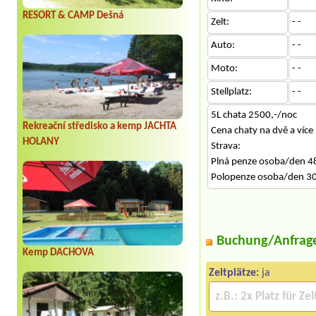
RESORT & CAMP Dešná
Zelt:
- -
Auto:
- -
Moto:
- -
Stellplatz:
- -
5L chata 2500,-/noc
Rekreační středisko a kemp JACHTA
Cena chaty na dvě a více
HOLANY
Strava:
Plná penze osoba/den 48
Polopenze osoba/den 30
Buchung/Anfrag
Kemp DACHOVA
Zeltplätze:
ja