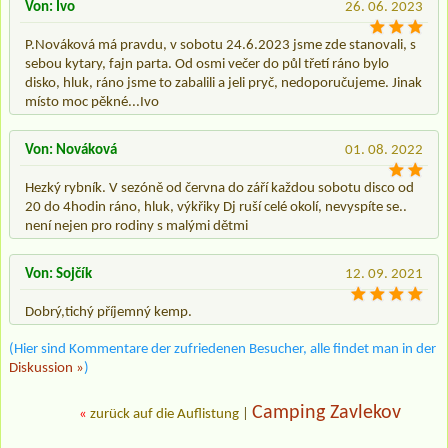
Von: Ivo
26. 06. 2023
P.Nováková má pravdu, v sobotu 24.6.2023 jsme zde stanovali, s
sebou kytary, fajn parta. Od osmi večer do půl třetí ráno bylo
disko, hluk, ráno jsme to zabalili a jeli pryč, nedoporučujeme. Jinak
místo moc pěkné...Ivo
Von: Nováková
01. 08. 2022
Hezký rybník. V sezóně od června do září každou sobotu disco od
20 do 4hodin ráno, hluk, výkřiky Dj ruší celé okolí, nevyspíte se..
není nejen pro rodiny s malými dětmi
Von: Sojčík
12. 09. 2021
Dobrý,tichý příjemný kemp.
(Hier sind Kommentare der zufriedenen Besucher, alle findet man in der
Diskussion »
)
Camping Zavlekov
«
zurück auf die Auflistung
|