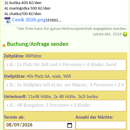
2L buňka 400 Kč/den
4L maringotka 500 Kč/den
4L chatka700 Kč/den
Ceník 2026.png
(65Kb)...
* Der Preis kann für ganze Wohnungseinheit angegeben werden.
Letzte Akt. 2026
Buchung/Anfrage senden
Zeltplätze:
80Plätze
Stellplätze:
40x Platz 6A, voda, Wifi
Unterkunft:
11x4B Hütte, 2x 4B Hütte, 3x2l buňka
Termin ab:
Anzahl der Nächte: