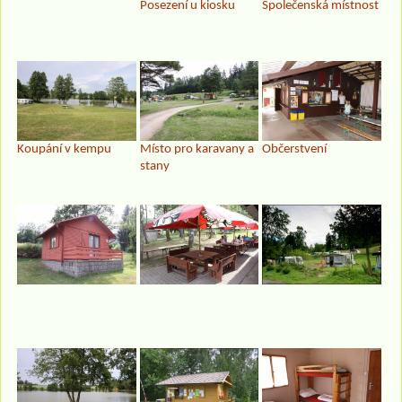
Posezení u kiosku
Společenská místnost
Koupání v kempu
Místo pro karavany a
Občerstvení
stany