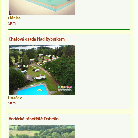
Plánice
3Km
Chatová osada Nad Rybníkem
Hnačov
3Km
Vodácké tábořiště Dobršín