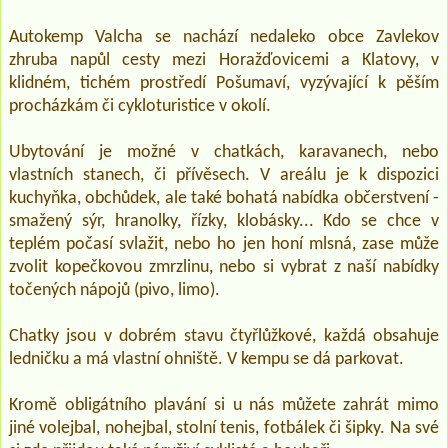
Autokemp Valcha se nachází nedaleko obce Zavlekov
zhruba napůl cesty mezi Horažďovicemi a Klatovy, v
klidném, tichém prostředí Pošumaví, vyzývající k pěším
procházkám či cykloturistice v okolí.
Ubytování je možné v chatkách, karavanech, nebo
vlastních stanech, či přívěsech. V areálu je k dispozici
kuchyňka, obchůdek, ale také bohatá nabídka občerstvení -
smažený sýr, hranolky, řízky, klobásky... Kdo se chce v
teplém počasí svlažit, nebo ho jen honí mlsná, zase může
zvolit kopečkovou zmrzlinu, nebo si vybrat z naší nabídky
točených nápojů (pivo, limo).
Chatky jsou v dobrém stavu čtyřlůžkové, každá obsahuje
ledničku a má vlastní ohniště. V kempu se dá parkovat.
Kromě obligátního plavání si u nás můžete zahrát mimo
jiné volejbal, nohejbal, stolní tenis, fotbálek či šipky. Na své