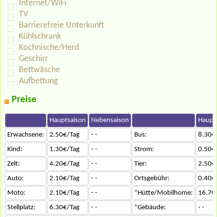
Internet/WiFi
TV
Barrierefreie Unterkunft
Kühlschrank
Kochnische/Herd
Geschirr
Bettwäsche
Aufbettung
Preise
Hauptsaison
Nebensaison
Haupt
Erwachsene:
2.50€/Tag
- -
Bus:
8.30€
Kind:
1.30€/Tag
- -
Strom:
0.50€
Zelt:
4.20€/Tag
- -
Tier:
2.50€
Auto:
2.10€/Tag
- -
Ortsgebühr:
0.40€
Moto:
2.10€/Tag
- -
*Hütte/Mobilhome:
16.70
Stellplatz:
6.30€/Tag
- -
*Gebäude:
- -