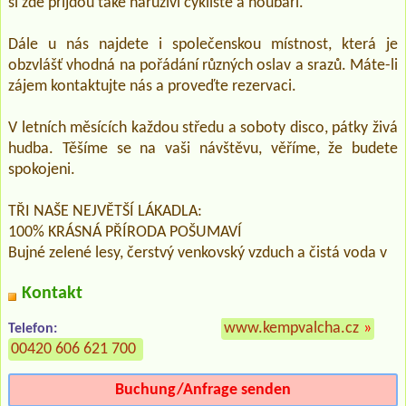
si zde přijdou také náruživí cyklisté a houbaři.
Dále u nás najdete i společenskou místnost, která je
obzvlášť vhodná na pořádání různých oslav a srazů. Máte-li
zájem kontaktujte nás a proveďte rezervaci.
V letních měsících každou středu a soboty disco, pátky živá
hudba. Těšíme se na vaši návštěvu, věříme, že budete
spokojeni.
TŘI NAŠE NEJVĚTŠÍ LÁKADLA:
100% KRÁSNÁ PŘÍRODA POŠUMAVÍ
Bujné zelené lesy, čerstvý venkovský vzduch a čistá voda v
Kontakt
www.kempvalcha.cz
»
Telefon:
00420 606 621 700
Buchung/Anfrage senden