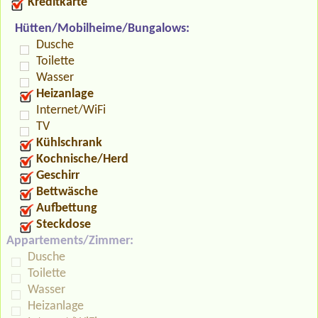
Kreditkarte
Hütten/Mobilheime/Bungalows:
Dusche
Toilette
Wasser
Heizanlage
Internet/WiFi
TV
Kühlschrank
Kochnische/Herd
Geschirr
Bettwäsche
Aufbettung
Steckdose
Appartements/Zimmer:
Dusche
Toilette
Wasser
Heizanlage