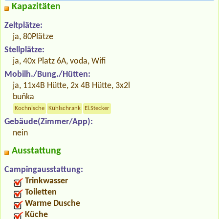
Kapazitäten
Zeltplätze:
ja, 80Plätze
Stellplätze:
ja, 40x Platz 6A, voda, Wifi
Mobilh./Bung./Hütten:
ja, 11x4B Hütte, 2x 4B Hütte, 3x2l
buňka
Kochnische
Kühlschrank
El.Stecker
Gebäude(Zimmer/App):
nein
Ausstattung
Campingausstattung:
Trinkwasser
Toiletten
Warme Dusche
Küche