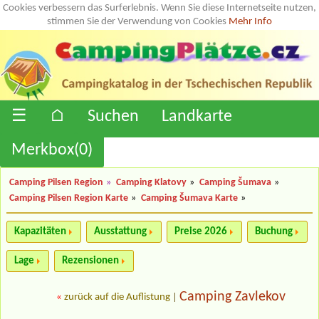
Cookies verbessern das Surferlebnis. Wenn Sie diese Internetseite nutzen,
stimmen Sie der Verwendung von Cookies
Mehr Info
☰
⌂
Suchen
Landkarte
Merkbox(
0
)
Camping Pilsen Region
»
Camping Klatovy
»
Camping Šumava
»
Camping Pilsen Region Karte
»
Camping Šumava Karte
»
Kapazitäten
Ausstattung
Preise 2026
Buchung
Lage
Rezensionen
Camping Zavlekov
«
zurück auf die Auflistung
|