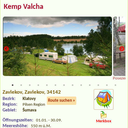
Kemp Valcha
Posezení
Zavlekov
, Zavlekov, 34142
Bezirk:
Klatovy
Route suchen »
Region:
Pilsen Region
Gebiet:
Šumava
Öffnungszeiten:
01.01. - 30.09.
Merkbox
Meereshöhe:
550 m ü.M.