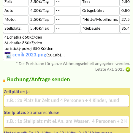
Zelt:
3.50€/Tag
- -
Tier:
2.50€
Auto:
4.00€/Tag
- -
Ortsgebühr:
0.80€
Moto:
2.50€/Tag
- -
*Hütte/Mobilhome:
27.50
Stellplatz:
5.40€/Tag
- -
*Gebäude:
35.40
4L chatka 660Kč/den
6L chatka 850Kč/den
turistický pokoj 850 Kč/den
ceník 2023.png
(101Kb)...
* Der Preis kann für ganze Wohnungseinheit angegeben werden.
Letzte Akt. 2025
Buchung/Anfrage senden
Zeltplätze:
ja
Stellplätze:
Stromanschlüsse