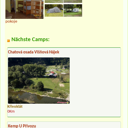
pokoje
Nächste Camps:
Chatová osada Višňová Hájek
Křivoklát
0Km
Kemp U Přívozu