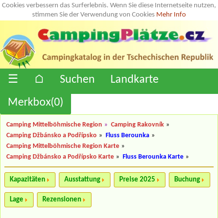
Cookies verbessern das Surferlebnis. Wenn Sie diese Internetseite nutzen,
stimmen Sie der Verwendung von Cookies
Mehr Info
☰
⌂
Suchen
Landkarte
Merkbox(
0
)
Camping Mittelböhmische Region
»
Camping Rakovník
»
Camping Džbánsko a Podřípsko
»
Fluss Berounka
»
Camping Mittelböhmische Region Karte
»
Camping Džbánsko a Podřípsko Karte
»
Fluss Berounka Karte
»
Kapazitäten
Ausstattung
Preise 2025
Buchung
Lage
Rezensionen