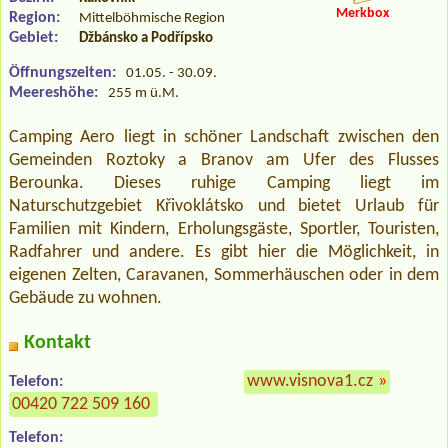
Merkbox
Region:
Mittelböhmische Region
Gebiet:
Džbánsko a Podřípsko
Öffnungszeiten:
01.05. - 30.09.
Meereshöhe:
255 m ü.M.
Camping Aero liegt in schöner Landschaft zwischen den
Gemeinden Roztoky a Branov am Ufer des Flusses
Berounka. Dieses ruhige Camping liegt im
Naturschutzgebiet Křivoklátsko und bietet Urlaub für
Familien mit Kindern, Erholungsgäste, Sportler, Touristen,
Radfahrer und andere. Es gibt hier die Möglichkeit, in
eigenen Zelten, Caravanen, Sommerhäuschen oder in dem
Gebäude zu wohnen.
Kontakt
www.visnova1.cz
»
Telefon:
00420 722 509 160
Telefon: