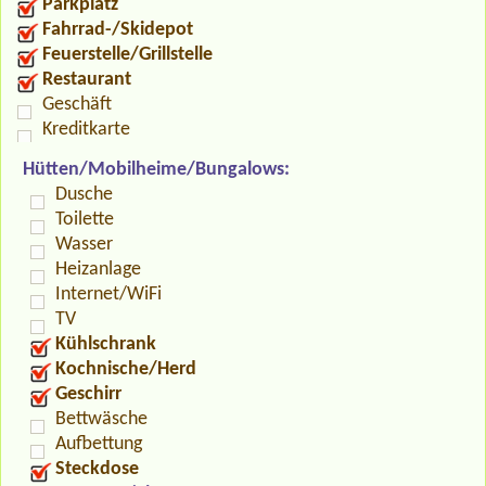
Parkplatz
Fahrrad-/Skidepot
Feuerstelle/Grillstelle
Restaurant
Geschäft
Kreditkarte
Hütten/Mobilheime/Bungalows:
Dusche
Toilette
Wasser
Heizanlage
Internet/WiFi
TV
Kühlschrank
Kochnische/Herd
Geschirr
Bettwäsche
Aufbettung
Steckdose