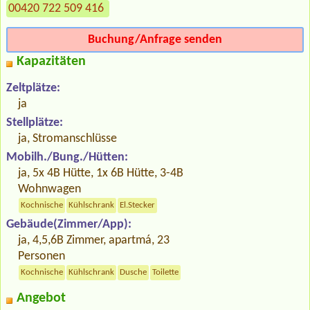
00420 722 509 416
Buchung/Anfrage senden
Kapazitäten
Zeltplätze:
ja
Stellplätze:
ja, Stromanschlüsse
Mobilh./Bung./Hütten:
ja, 5x 4B Hütte, 1x 6B Hütte, 3-4B
Wohnwagen
Kochnische
Kühlschrank
El.Stecker
Gebäude(Zimmer/App):
ja, 4,5,6B Zimmer, apartmá, 23
Personen
Kochnische
Kühlschrank
Dusche
Toilette
Angebot