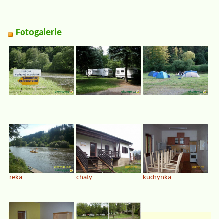
Fotogalerie
řeka
chaty
kuchyňka