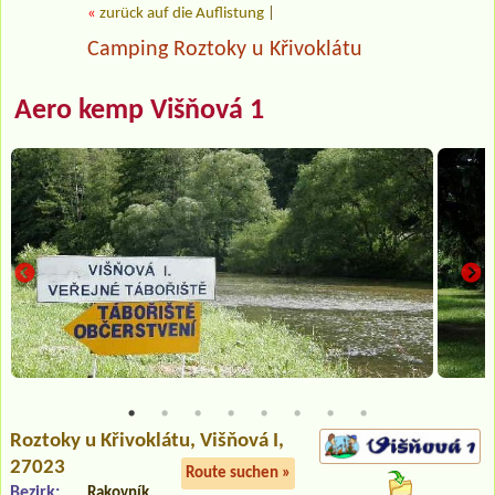
«
zurück auf die Auflistung
|
Camping Roztoky u Křivoklátu
Aero kemp Višňová 1
Roztoky u Křivoklátu
, Višňová I,
27023
Route suchen »
Bezirk:
Rakovník