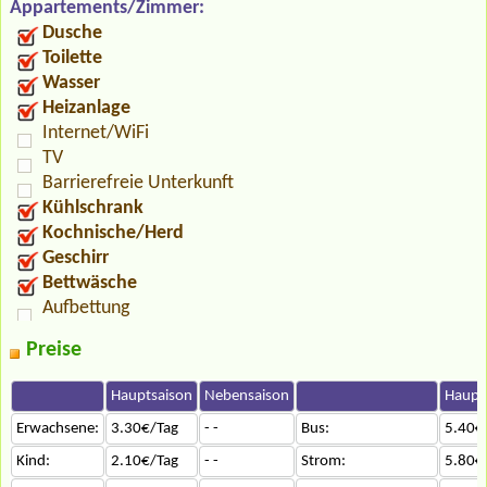
Appartements/Zimmer:
Dusche
Toilette
Wasser
Heizanlage
Internet/WiFi
TV
Barrierefreie Unterkunft
Kühlschrank
Kochnische/Herd
Geschirr
Bettwäsche
Aufbettung
Preise
Hauptsaison
Nebensaison
Haupt
Erwachsene:
3.30€/Tag
- -
Bus:
5.40€
Kind:
2.10€/Tag
- -
Strom:
5.80€