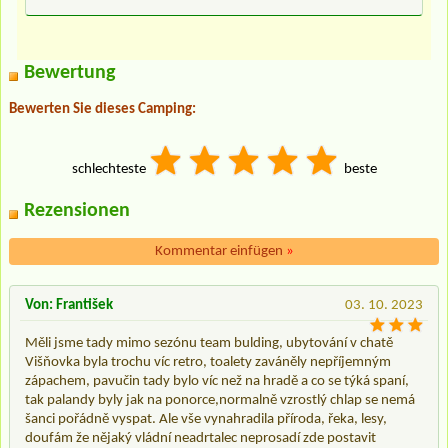
Bewertung
Bewerten Sie dieses Camping:
schlechteste
beste
Rezensionen
Kommentar einfügen
»
Von: František
03. 10. 2023
Měli jsme tady mimo sezónu team bulding, ubytování v chatě
Višňovka byla trochu víc retro, toalety zaváněly nepříjemným
zápachem, pavučin tady bylo víc než na hradě a co se týká spaní,
tak palandy byly jak na ponorce,normalně vzrostlý chlap se nemá
šanci pořádně vyspat. Ale vše vynahradila příroda, řeka, lesy,
doufám že nějaký vládní neadrtalec neprosadí zde postavit