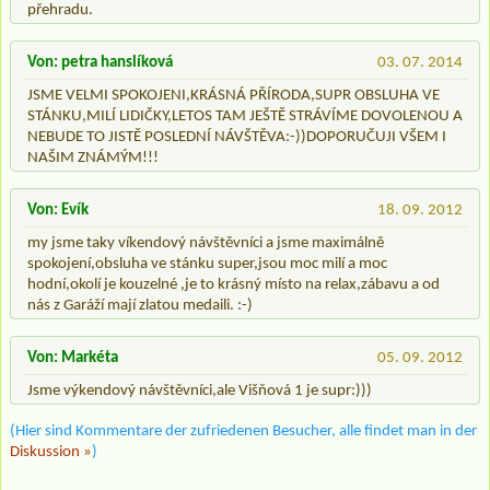
přehradu.
Von: petra hanslíková
03. 07. 2014
JSME VELMI SPOKOJENI,KRÁSNÁ PŘÍRODA,SUPR OBSLUHA VE
STÁNKU,MILÍ LIDIČKY,LETOS TAM JEŠTĚ STRÁVÍME DOVOLENOU A
NEBUDE TO JISTĚ POSLEDNÍ NÁVŠTĚVA:-))DOPORUČUJI VŠEM I
NAŠIM ZNÁMÝM!!!
Von: Evík
18. 09. 2012
my jsme taky víkendový návštěvníci a jsme maximálně
spokojení,obsluha ve stánku super,jsou moc milí a moc
hodní,okolí je kouzelné ,je to krásný místo na relax,zábavu a od
nás z Garáží mají zlatou medaili. :-)
Von: Markéta
05. 09. 2012
Jsme výkendový návštěvníci,ale Višňová 1 je supr:)))
(Hier sind Kommentare der zufriedenen Besucher, alle findet man in der
Diskussion »
)