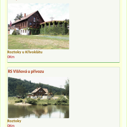
Roztoky u Křivoklátu
0Km
RS Višňová u přívozu
Roztoky
0Km