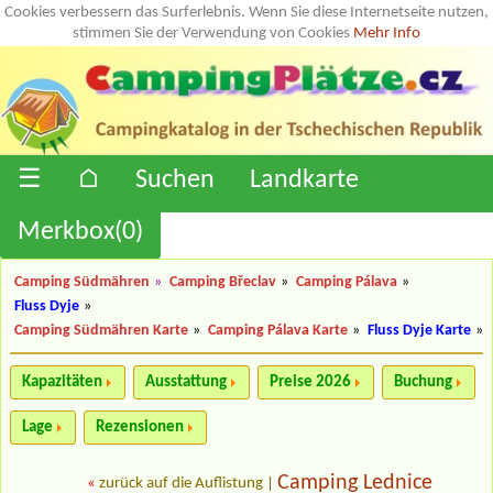
Cookies verbessern das Surferlebnis. Wenn Sie diese Internetseite nutzen,
stimmen Sie der Verwendung von Cookies
Mehr Info
☰
⌂
Suchen
Landkarte
Merkbox(
0
)
Camping Südmähren
»
Camping Břeclav
»
Camping Pálava
»
Fluss Dyje
»
Camping Südmähren Karte
»
Camping Pálava Karte
»
Fluss Dyje Karte
»
Kapazitäten
Ausstattung
Preise 2026
Buchung
Lage
Rezensionen
Camping Lednice
«
zurück auf die Auflistung
|