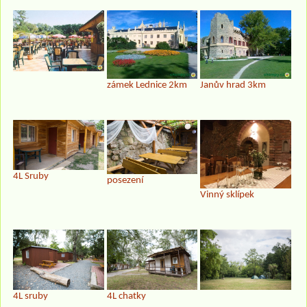
zámek Lednice 2km
Janův hrad 3km
4L Sruby
posezení
Vinný sklípek
4L sruby
4L chatky