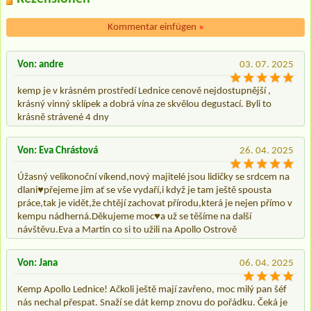
Kommentar einfügen
»
Von: andre
03. 07. 2025
kemp je v krásném prostředí Lednice cenově nejdostupnější ,
krásný vinný sklípek a dobrá vína ze skvělou degustací. Byli to
krásně strávené 4 dny
Von: Eva Chrástová
26. 04. 2025
Úžasný velikonoční víkend,nový majitelé jsou lidičky se srdcem na
dlani♥️přejeme jim ať se vše vydaří,i když je tam ještě spousta
práce,tak je vidět,že chtějí zachovat přírodu,která je nejen přímo v
kempu nádherná.Děkujeme moc♥️a už se těšíme na další
návštěvu.Eva a Martin co si to užili na Apollo Ostrově
Von: Jana
06. 04. 2025
Kemp Apollo Lednice! Ačkoli ještě mají zavřeno, moc milý pan šéf
nás nechal přespat. Snaží se dát kemp znovu do pořádku. Čeká je