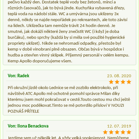
pečivo každý den. Dostatek teplé vody bez žetonů, mincí a
různých časovačů, jak to bývá jinde. Kuchyňka vybavená dřezy,
teplá voda na nádobí stále. WC a umývárna jsou uklízeny 3x
denně, někdy se najde nepořádek po rekreantech, ale toto závisí
na lidech. Uklízečka tam nemůže trávit 24 hodin denně. Je
smutné, jak dokáží některé ženy znečistit WC (i když je doba
burčáku), nebo sprchy (každá by si měla své použité hygienické
propriety uklízet). Nikde se nehromadí odpadky, přestože byl
kemp v době vinobraní plně obsazen. Občas bývá v hospůdce i
hudba a otevřen vinný sklípek. Příjemný personál v celém kempu.
Kemp Apollo doporučujeme všem.
Von: Radek
23. 08. 2020
Při okružní jízdě okolo Lednice se mě zozbilo elektrokolo, při
návštěvě ATC Apollo mě ochotně pomohl správce Milan díky
kterému jsem mohl pokračovat v cestě.Touto cestou mu chci ještě
jednou moc poděkovat.Timto se mě potvrdilo přísloví V NOUZI
POZNÁŠ PŘÍTELE
Von: Ilona Benackova
12. 07. 2019
Jezdíme sem už několik let. A vždy velká spokojenost. Nemůžeme