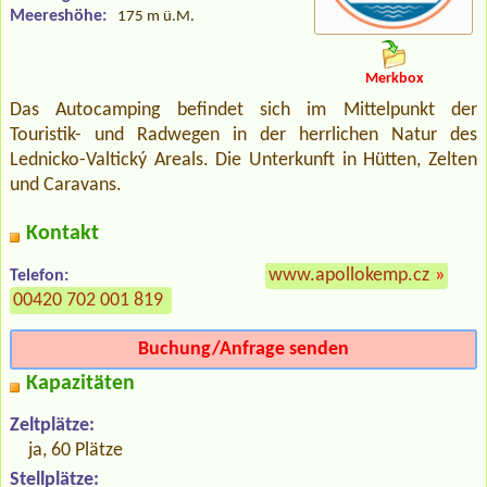
Meereshöhe:
175 m ü.M.
Merkbox
Das Autocamping befindet sich im Mittelpunkt der
Touristik- und Radwegen in der herrlichen Natur des
Lednicko-Valtický Areals. Die Unterkunft in Hütten, Zelten
und Caravans.
Kontakt
www.apollokemp.cz
»
Telefon:
00420 702 001 819
Buchung/Anfrage senden
Kapazitäten
Zeltplätze:
ja, 60 Plätze
Stellplätze: