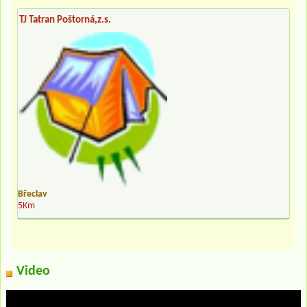
TJ Tatran Poštorná,z.s.
Břeclav
5Km
Video