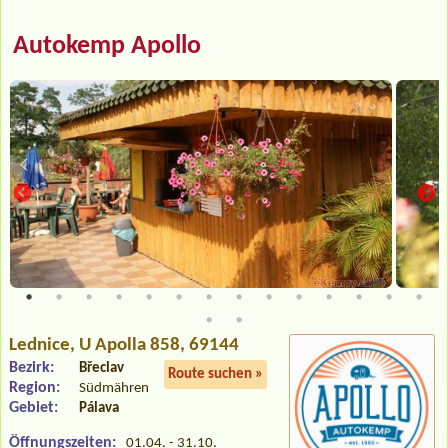
Autokemp Apollo
Lednice
, U Apolla 858, 69144
Bezirk:
Břeclav
Route suchen »
Region:
Südmähren
Gebiet:
Pálava
Öffnungszeiten:
01.04. - 31.10.