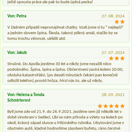
ještě spousta práce ale pak to bude úplná pecka!
Von: Petra
27. 08. 2024
V žádném případě nepronajímat chatky. Vzali jsme si tu " nejlepší"
a jedním slovem špína. Škoda, takový pěkný areál, stačilo by se
tomu trochu věnovat, uklidit atd.
Von: Jakub
27. 07. 2024
Strašné. Do Apolla jezdíme 30 let a nikdy jsme nezažili něco
podobného. Špína, špína a špína. Občerstvení zavírá kolem 20:00,
obsluha katastrofální, (po deseti minutách čekání pan konečně
odložil telefon),prostě hrůza. Mrzí nás to, ale už nikdy.
Von: Helena a Tonda
28. 09. 2021
Schmirlerovi
Byli jsme zde od 21.9. do 26.9.2021, jezdíme sem již několik let v
době vinobraní v Sedleci. Líbí se nám příroda a výlety na kolech po
okolí, krásný západ slunce u Mlýnského rybníka. Ubytováni jsme v
obytném autě, kladně hodnotíme zásobení bufetu, ráno čerstvé