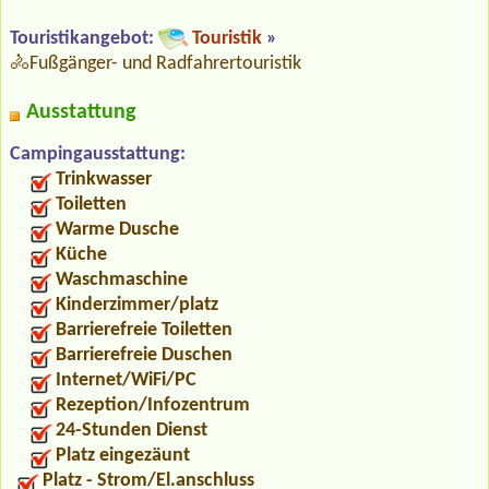
Touristikangebot:
Touristik
»
🚴‍Fußgänger- und Radfahrertouristik
Ausstattung
Campingausstattung:
Trinkwasser
Toiletten
Warme Dusche
Küche
Waschmaschine
Kinderzimmer/platz
Barrierefreie Toiletten
Barrierefreie Duschen
Internet/WiFi/PC
Rezeption/Infozentrum
24-Stunden Dienst
Platz eingezäunt
Platz - Strom/El.anschluss