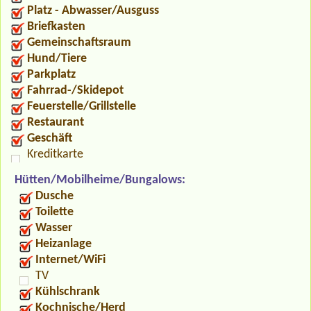
Platz - Abwasser/Ausguss
Briefkasten
Gemeinschaftsraum
Hund/Tiere
Parkplatz
Fahrrad-/Skidepot
Feuerstelle/Grillstelle
Restaurant
Geschäft
Kreditkarte
Hütten/Mobilheime/Bungalows:
Dusche
Toilette
Wasser
Heizanlage
Internet/WiFi
TV
Kühlschrank
Kochnische/Herd