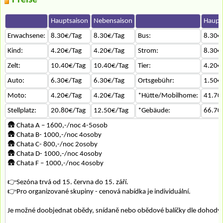
Preise
Hauptsaison
Nebensaison
Haupt
Erwachsene:
8.30€/Tag
8.30€/Tag
Bus:
8.30€
Kind:
4.20€/Tag
4.20€/Tag
Strom:
8.30€
Zelt:
10.40€/Tag
10.40€/Tag
Tier:
4.20€
Auto:
6.30€/Tag
6.30€/Tag
Ortsgebühr:
1.50€
Moto:
4.20€/Tag
4.20€/Tag
*Hütte/Mobilhome:
41.70
Stellplatz:
20.80€/Tag
12.50€/Tag
*Gebäude:
66.70
🛖 Chata A – 1600,-/noc 4-5osob
🛖 Chata B- 1000,-/noc 4osoby
🛖 Chata C- 800,-/noc 2osoby
🛖 Chata D- 1000,-/noc 4osoby
🛖 Chata F – 1000,-/noc 4osoby
👉Sezóna trvá od 15. června do 15. září.
👉Pro organizované skupiny - cenová nabídka je individuální.
Je možné doobjednat obědy, snídaně nebo obědové balíčky dle dohody.