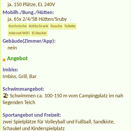
ja, 150 Plätze, EL 240V
Mobilh./Bung./Hütten:
ja, 65x 2/4/5B Hütten/Sruby
Kochnische
Kühlschrank
Dusche
Toilette
Internet/WiFi
El.Stecker
Gebäude(Zimmer/App):
nein
Angebot
Imbiss:
Imbiss, Grill, Bar
Schwimmangebot:
🏖️ Schwimmen ca. 100-150 m vom Campingplatz im nah
liegenden Teich
Sportangebot und Freizeit:
zwei Spielplätze für Volleyball und Fußball, Sandkiste,
Schaukel und Kinderspielplatz