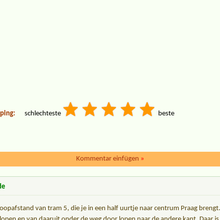
ping:
schlechteste
beste
Kommentar einfügen
»
de
oopafstand van tram 5, die je in een half uurtje naar centrum Praag brengt.
lopen en van daaruit onder de weg door lopen naar de andere kant. Daar i