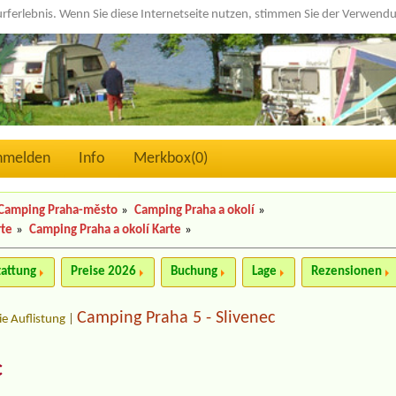
urferlebnis. Wenn Sie diese Internetseite nutzen, stimmen Sie der Verwen
nmelden
Info
Merkbox(
0
)
Camping Praha-město
»
Camping Praha a okolí
»
rte
»
Camping Praha a okolí Karte
»
tattung
Preise 2026
Buchung
Lage
Rezensionen
Camping Praha 5 - Slivenec
ie Auflistung
|
c