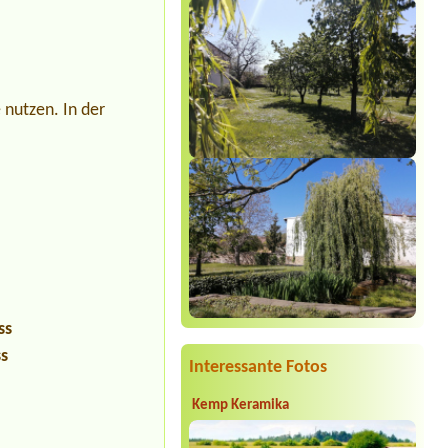
 nutzen. In der
ss
ss
Interessante Fotos
Kemp Keramika