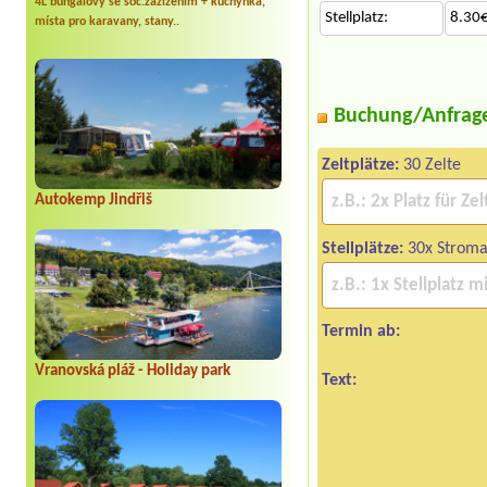
4L bungalovy se soc.zažízením + kuchyňka,
Stellplatz:
8.30€
místa pro karavany, stany..
Buchung/Anfrag
Zeltplätze:
30 Zelte
Autokemp Jindřiš
Stellplätze:
30x Stroma
Termin ab:
Vranovská pláž - Holiday park
Text: