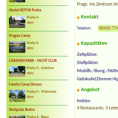
Prags. Ins Zentrum is
Hostel KOTVA Praha
Kontakt
Praha 4
4Km
00420 77
Telefon:
Prague Camp
Kapazitäten
Praha 5
6Km
Zeltplätze:
CARAVAN PARK - YACHT CLUB
Stellplätze:
Praha 5 - Smíchov
Mobilh./Bung./Hütt
6Km
Gebäude(Zimmer/Ap
Family Camp Drusus
Angebot
Praha 5 - Třebonice
6Km
Imbiss:
4 Restaurants, 3 Lebe
Stellplatz Buliro
Praha 6 - Řepy