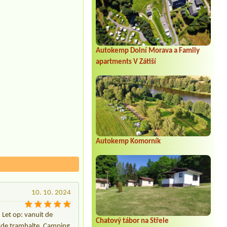
Autokemp Dolní Morava a Family
apartments V Zátiší
Autokemp Komorník
10. 10. 2024
 Let op: vanuit de
Chatový tábor na Střele
s de tramhalte. Camping