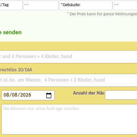
/Tag
- -
*Gebäude:
- -
* Der Preis kann für ganze Wohnungs
e senden
nschlüss 10/16A
Anzahl der Nächte: