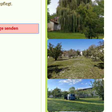
pflegt.
Termin ab 2026-07-27 |
Rekreační
zařízení Počta
1 person, 1 small tent, 1 bicycleno
electricity
Termin ab 2026-08-09 |
Kemp Obora
ge senden
Veltrusy
4l chatka
Termin ab 2026-08-01 |
Koupaliště a
kemp BROUMAR
Termin ab 2026-09-05 |
Kemp
Krumlov