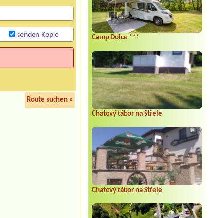
senden Kopie
Camp Dolce ***
Route suchen »
Chatový tábor na Střele
Chatový tábor na Střele