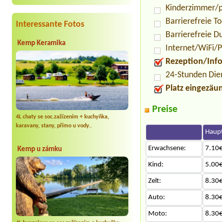
Kinderzimmer/p
Barrierefreie To
Interessante Fotos
Barrierefreie D
Kemp Keramika
Internet/WiFi/
Rezeption/Inf
24-Stunden Die
Platz eingezäu
Preise
4L chaty se soc.zažízením + kuchyňka,
karavany, stany, přímo u vody..
Haupt
Erwachsene:
7.10€
Kemp u zámku
Kind:
5.00€
Zelt:
8.30€
Auto:
8.30€
Moto:
8.30€