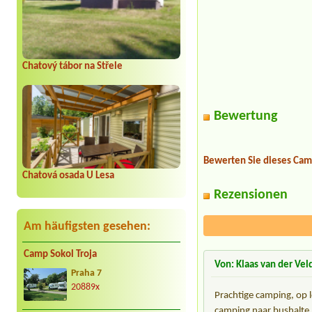
Chatový tábor na Střele
Bewertung
Bewerten Sie dieses Cam
Chatová osada U Lesa
Rezensionen
Am häufigsten gesehen:
Camp Sokol Troja
Von: Klaas van der Vel
Praha 7
20889x
Prachtige camping, op l
camping naar bushalte 