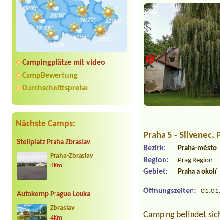
Campingplätze mit video
CampBewertung
Durchschnittspreise
Nächste Camps:
Praha 5 - Slivenec
, 
Stellplatz Praha Zbraslav
Bezirk:
Praha-město
Praha-Zbraslav
Region:
Prag Region
4Km
Gebiet:
Praha a okolí
Öffnungszeiten:
01.01.
Autokemp Prague Louka
Zbraslav
Camping befindet sic
4Km