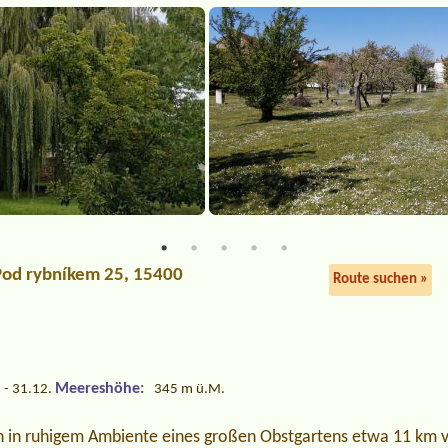
Pod rybníkem 25, 15400
Route suchen »
Meereshöhe:
 - 31.12.
345 m ü.M.
h in ruhigem Ambiente eines großen Obstgartens etwa 11 km