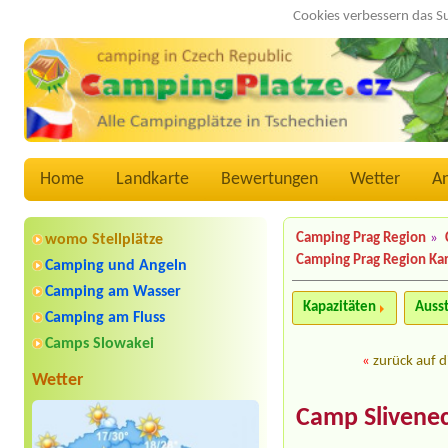
Cookies verbessern das S
Home
Landkarte
Bewertungen
Wetter
A
Camping Prag Region
»
womo Stellplätze
Camping Prag Region Ka
Camping und Angeln
Camping am Wasser
Kapazitäten
Auss
Camping am Fluss
Camps Slowakei
«
zurück auf d
Wetter
Camp Slivene