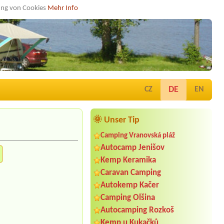
dung von Cookies
Mehr Info
DE
CZ
EN
🌞 Unser Tip
Camping Vranovská pláž
Autocamp Jenišov
Kemp Keramika
Caravan Camping
Autokemp Kačer
Camping Olšina
Autocamping Rozkoš
Kemp u Kukačků