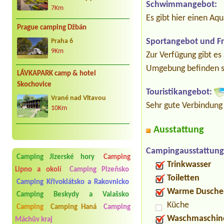
Schwimmangebot:
7Km
Es gibt hier einen A
Prague camping Džbán
Sportangebot und Fre
Praha 6
9Km
Zur Verfügung gibt es
Umgebung befinden si
LÁVKAPARK camp & hotel
Skochovice
Touristikangebot:
Vrané nad Vltavou
Sehr gute Verbindung
10Km
Ausstattung
Campingausstattung
Camping Jizerské hory
Camping
Trinkwasser
Lipno a okolí
Camping Plzeňsko
Toiletten
Camping Křivoklátsko a Rakovnicko
Warme Dusche
Camping Beskydy a Valašsko
Küche
Camping
Camping Haná
Camping
Waschmaschin
Máchův kraj