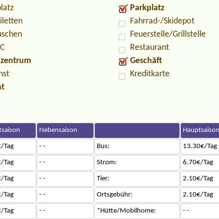
latz
Parkplatz
iletten
Fahrrad-/Skidepot
uschen
Feuerstelle/Grillstelle
PC
Restaurant
ozentrum
Geschäft
nst
Kreditkarte
nt
saison
Nebensaison
Hauptsaiso
/Tag
- -
Bus:
13.30€/Tag
/Tag
- -
Strom:
6.70€/Tag
/Tag
- -
Tier:
2.10€/Tag
/Tag
- -
Ortsgebühr:
2.10€/Tag
/Tag
- -
*Hütte/Mobilhome:
- -