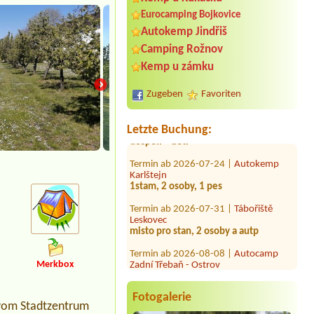
Eurocamping Bojkovice
Autokemp Jindřiš
Termin ab 2026-07-26 |
Kemp Březový
Camping Rožnov
Háj
Kemp u zámku
1 stellplatz
Termin ab 2026-08-07 |
Penzion a
Zugeben
Favoriten
Camp Havraníky
1 místo u vody + el.přípojka + 2
dospělí + děti
Letzte Buchung:
Termin ab 2026-07-24 |
Autokemp
Karlštejn
1stam, 2 osoby, 1 pes
Termin ab 2026-07-31 |
Tábořiště
Leskovec
misto pro stan, 2 osoby a autp
Termin ab 2026-08-08 |
Autocamp
Zadní Třebaň - Ostrov
Chatka
Merkbox
Termin ab 2026-08-07 |
Kemp Relaxa
1 stan, 2 dospělí + 2 děti,
Fotogalerie
automobilel. přípojka
 vom Stadtzentrum