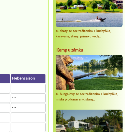
4L chaty se soc.zažízením + kuchyňka,
karavany, stany, přímo u vody..
Kemp u zámku
n
Nebensaison
- -
4L bungalovy se soc.zažízením + kuchyňka,
- -
místa pro karavany, stany..
- -
- -
- -