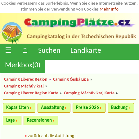
Cookies verbessern das Surferlebnis. Wenn Sie diese Internetseite nutzen,
stimmen Sie der Verwendung von Cookies
Mehr Info
☰
⌂
Suchen
Landkarte
Merkbox(
0
)
Camping Liberec Region
»
Camping Česká Lípa
»
Camping Máchův kraj
»
Camping Liberec Region Karte
»
Camping Máchův kraj Karte
»
Kapazitäten
Ausstattung
Preise 2026
Buchung
Lage
Rezensionen
«
zurück auf die Auflistung
|