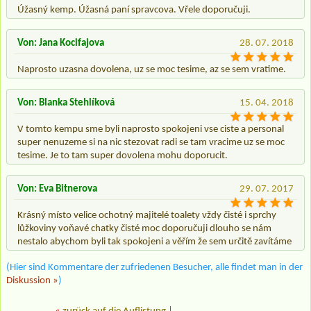
Úžasný kemp. Úžasná paní spravcova. Vřele doporučuji.
Von: Jana Kocifajova
28. 07. 2018
Naprosto uzasna dovolena, uz se moc tesime, az se sem vratime.
Von: Blanka Stehlíková
15. 04. 2018
V tomto kempu sme byli naprosto spokojeni vse ciste a personal
super nenuzeme si na nic stezovat radi se tam vracime uz se moc
tesime. Je to tam super dovolena mohu doporucit.
Von: Eva Bitnerova
29. 07. 2017
Krásný místo velice ochotný majitelé toalety vždy čisté i sprchy
lůžkoviny voňavé chatky čisté moc doporučuji dlouho se nám
nestalo abychom byli tak spokojeni a věřím že sem určitě zavítáme
(Hier sind Kommentare der zufriedenen Besucher, alle findet man in der
Diskussion »
)