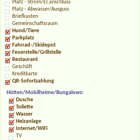
Platz - Strom/El.anschluss
Platz - Abwasser/Ausguss
Briefkasten
Gemeinschaftsraum
Hund/Tiere
Parkplatz
Fahrrad-/Skidepot
Feuerstelle/Grillstelle
Restaurant
Geschäft
Kreditkarte
QR-Sofortzahlung
Hütten/Mobilheime/Bungalows:
Dusche
Toilette
Wasser
Heizanlage
Internet/WiFi
TV