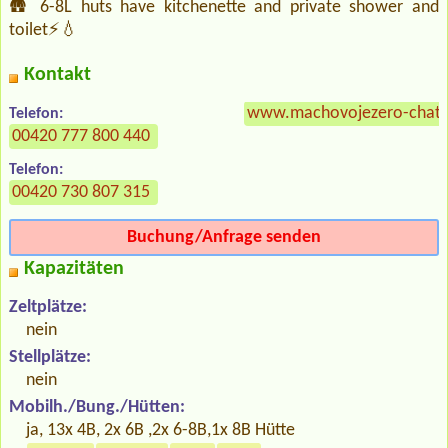
🛖 6-8L huts have kitchenette and private shower and
toilet⚡💧
Kontakt
www.machovojezero-chatk
Telefon:
00420 777 800 440
Telefon:
00420 730 807 315
Buchung/Anfrage senden
Kapazitäten
Zeltplätze:
nein
Stellplätze:
nein
Mobilh./Bung./Hütten:
ja, 13x 4B, 2x 6B ,2x 6-8B,1x 8B Hütte