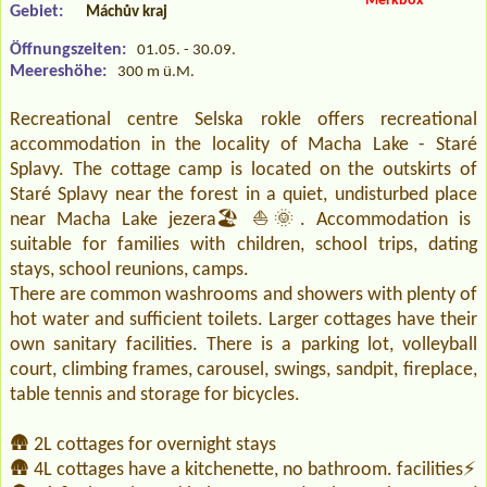
Merkbox
Gebiet:
Máchův kraj
Öffnungszeiten:
01.05. - 30.09.
Meereshöhe:
300 m ü.M.
Recreational centre Selska rokle offers recreational
accommodation in the locality of Macha Lake - Staré
Splavy. The cottage camp is located on the outskirts of
Staré Splavy near the forest in a quiet, undisturbed place
near Macha Lake jezera🏖️⛵🌞. Accommodation is
suitable for families with children, school trips, dating
stays, school reunions, camps.
There are common washrooms and showers with plenty of
hot water and sufficient toilets. Larger cottages have their
own sanitary facilities. There is a parking lot, volleyball
court, climbing frames, carousel, swings, sandpit, fireplace,
table tennis and storage for bicycles.
🛖 2L cottages for overnight stays
🛖 4L cottages have a kitchenette, no bathroom. facilities⚡