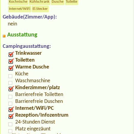
Kochnische
Kühlschrank
Dusche
Toilette
Internet/WiFi
El.Stecker
Gebäude(Zimmer/App):
nein
Ausstattung
Campingausstattung:
Trinkwasser
Toiletten
Warme Dusche
Küche
Waschmaschine
Kinderzimmer/platz
Barrierefreie Toiletten
Barrierefreie Duschen
Internet/WiFi/PC
Rezeption/Infozentrum
24-Stunden Dienst
Platz eingezäunt