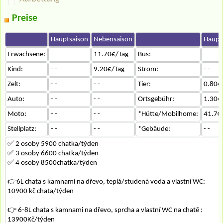
Preise
Hauptsaison
Nebensaison
Haupt
Erwachsene:
- -
11.70€/Tag
Bus:
- -
Kind:
- -
9.20€/Tag
Strom:
- -
Zelt:
- -
- -
Tier:
0.80€
Auto:
- -
- -
Ortsgebühr:
1.30€
Moto:
- -
- -
*Hütte/Mobilhome:
41.70
Stellplatz:
- -
- -
*Gebäude:
- -
✅ 2 osoby 5900 chatka/týden
✅ 3 osoby 6600 chatka/týden
✅ 4 osoby 8500chatka/týden
👉6L chata s kamnami na dřevo, teplá/studená voda a vlastní WC:
10900 kč chata/týden
👉 6-8L chata s kamnami na dřevo, sprcha a vlastní WC na chatě :
13900Kč/týden