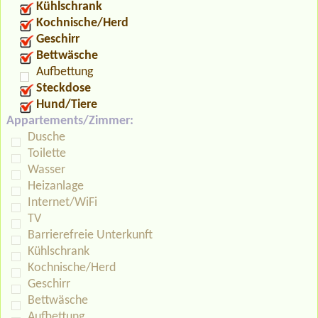
Kühlschrank
Kochnische/Herd
Geschirr
Bettwäsche
Aufbettung
Steckdose
Hund/Tiere
Appartements/Zimmer:
Dusche
Toilette
Wasser
Heizanlage
Internet/WiFi
TV
Barrierefreie Unterkunft
Kühlschrank
Kochnische/Herd
Geschirr
Bettwäsche
Aufbettung