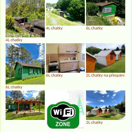
4L chatky
6L chatky
4L chatky
6L chatky
2L chatky na přespání
6L chatky
2L chatky