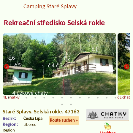
Camping Staré Splavy
Rekreační středisko Selská rokle
4L chatky
6L chatk
Staré Splavy
, Selská rokle, 47163
Bezirk:
Česká Lípa
Route suchen »
Region:
Liberec
Region