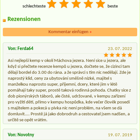
schlechteste
beste
Rezensionen
Kommentar einfügen
»
Von: Ferda64
23. 07. 2022
Asi nejlepší kemp v okolí Máchova jezera. Není sice u jezera, ale
když si přečtete recenze kempů u jezera, dočtete se, že cizinci tam
dělají bordel do 3.00 do rána. a že správci s tím nic nedělají. Zde je
naprostý klid, ceny za ubytování směšně nízké, majitel s
manželkou naprosto super, příjemní, dcery, které jim v létě
pomáhají taky super, prostě taková rodinná pohoda. Chatky sice z
dob pionýrských táborů, ale čisté, udržované, v kempu zařízení
pro vyžití dětí, přímo v kempu hospůdka, kde večer člověk posedí
s majitelem a pokecá u pivka nic není problém, na všem se dá
domluvit.... Prostě já jako dobrodruh a cestovatel jsem nadšen, a
určitě se opět vrátím.
Von: Novotny
19. 07. 2019