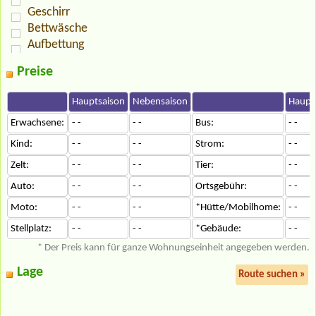
Geschirr
Bettwäsche
Aufbettung
Preise
Hauptsaison
Nebensaison
Haupt
Erwachsene:
- -
- -
Bus:
- -
Kind:
- -
- -
Strom:
- -
Zelt:
- -
- -
Tier:
- -
Auto:
- -
- -
Ortsgebühr:
- -
Moto:
- -
- -
*Hütte/Mobilhome:
- -
Stellplatz:
- -
- -
*Gebäude:
- -
* Der Preis kann für ganze Wohnungseinheit angegeben werden.
Lage
Route suchen »