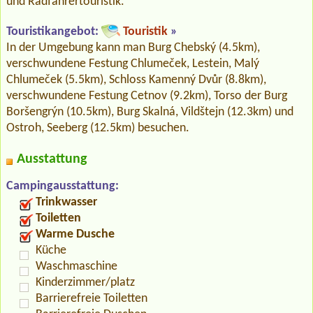
und Radfahrertouristik.
Touristikangebot:
Touristik
»
In der Umgebung kann man Burg Chebský (4.5km),
verschwundene Festung Chlumeček, Lestein, Malý
Chlumeček (5.5km), Schloss Kamenný Dvůr (8.8km),
verschwundene Festung Cetnov (9.2km), Torso der Burg
Boršengrýn (10.5km), Burg Skalná, Vildštejn (12.3km) und
Ostroh, Seeberg (12.5km) besuchen.
Ausstattung
Campingausstattung:
Trinkwasser
Toiletten
Warme Dusche
Küche
Waschmaschine
Kinderzimmer/platz
Barrierefreie Toiletten