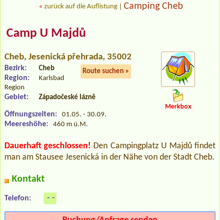
Camping Cheb
«
zurück auf die Auflistung
|
Camp U Majdů
Cheb
, Jesenická přehrada, 35002
Bezirk:
Cheb
Route suchen »
Region:
Karlsbad
Region
Gebiet:
Západočeské lázně
Merkbox
Öffnungszeiten:
01.05. - 30.09.
Meereshöhe:
460 m ü.M.
Dauerhaft geschlossen!
Den Campingplatz U Majdů findet
man am Stausee Jesenická in der Nähe von der Stadt Cheb.
Kontakt
- -
Telefon: