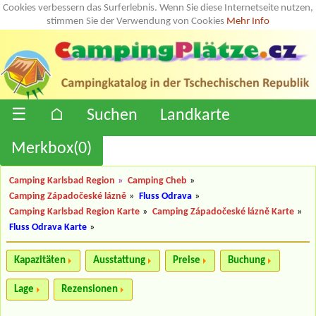
Cookies verbessern das Surferlebnis. Wenn Sie diese Internetseite nutzen,
stimmen Sie der Verwendung von Cookies
Mehr Info
☰
⌂
Suchen
Landkarte
Merkbox(
0
)
Camping Karlsbad Region
»
Camping Cheb
»
Camping Západočeské lázně
»
Fluss Odrava
»
Camping Karlsbad Region Karte
»
Camping Západočeské lázně Karte
»
Fluss Odrava Karte
»
Kapazitäten
Ausstattung
Preise
Buchung
Lage
Rezensionen