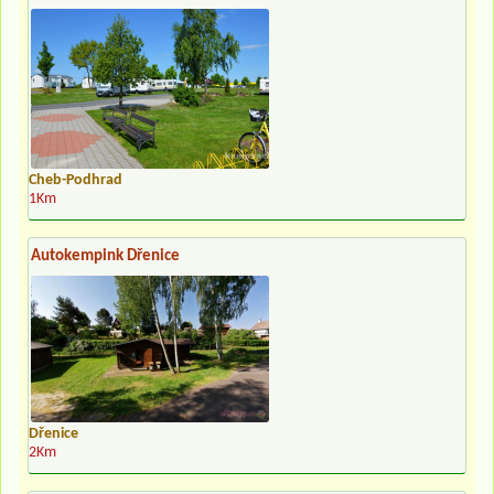
Cheb-Podhrad
1Km
Autokempink Dřenice
Dřenice
2Km