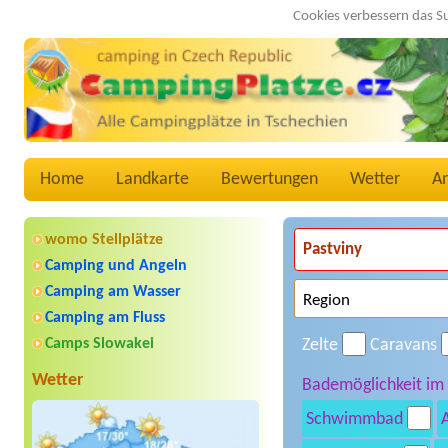
Cookies verbessern das S
Home
Landkarte
Bewertungen
Wetter
A
womo Stellplätze
Camping und Angeln
Camping am Wasser
Camping am Fluss
Camps Slowakei
Zelte
Caravans
Wetter
Bademöglichkeit im
Schwimmbad