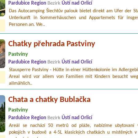
Pardubice Region
Bezirk
Ústí nad Orlicí
Das Autocamping Šlechtův palouk bietet direkt am Ufer der St
Unterkunft in Sommerhäuschen und Appartemets für insg
Personen an. We..
Chatky přehrada Pastviny
Pastviny
Pardubice Region
Bezirk
Ústí nad Orlicí
Stausperre Pastviny - Hütte in einer Hüttenkolonie im Adlergeb
Areal wird vor allem von Familien mit Kindern besucht w
allmählich..
Chata a chatky Bublačka
Pastviny
Pardubice Region
Bezirk
Ústí nad Orlicí
Areál se nachází 50 metrů od pláže, nabízíme ubytovaní 
pokojích v budově a 4-5L klasických chatkách u místěných v 