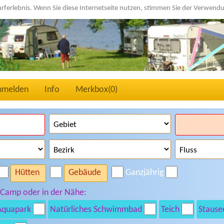
urferlebnis. Wenn Sie diese Internetseite nutzen, stimmen Sie der Verwen
nmelden
Info
Merkbox(
0
)
Hütten
Gebäude
Ganzjährig
 Camp oder in der Nähe:
Aquapark
Natürliches Schwimmbad
Teich
Stause