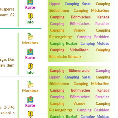
Misto pro 7 stanu, přístřešek,25
Lippen
Camping Sasau
Camping
Karte
osobMisto u vody s ohništěm
ausperre
Südböhmen
Camping Mácha-See
esamt 82
Termin ab 2026-07-31 |
Kemp Václav
Camping Böhmisches Kanada
Info
Camping Böhmisches Paradies
Termin ab 2026-07-31 |
Autokemp
Bílina Kyselka
Camping Vranov
Camping
4l chata
Riesengebirge
Camping Beskiden
Termin ab 2026-08-15 |
Kemp
Merkbox
Camping Rozkoš
Camping Moldau
Podskalí
chatka pro 3 osoby
Camping Südmähren
Camping
Böhmische Schweiz
Karte
irge. Das
egen dem
Camping Böhmerwald
Camping
Info
Lippen
Camping Sasau
Camping
Südböhmen
Camping Mácha-See
Merkbox
Camping Böhmisches Kanada
Camping Böhmisches Paradies
Camping Vranov
Camping
Karte
v 2-3,4L
Aneta Melicharová
***
Riesengebirge
Camping Beskiden
Byli jsme zde v týdnu od 25.7. do 1.8.
zeleni s
2026. Kemp jako takový je pěkný. V
Camping Rozkoš
Camping Moldau