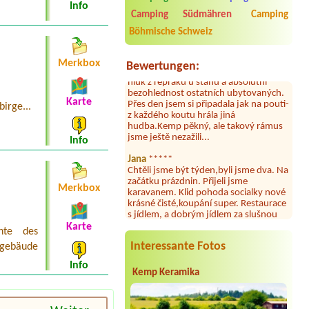
umývárně i na WC bylo vždy čisto,
Info
Camping Südmähren
Camping
doplněný papír i utěrky, což při
množství návštěvníků není
Böhmische Schweiz
samozřejmost. V kempu je obchod a
restaurace, kebab a další občerstvení.
Co nás ale velice zklamalo byl celodenní
Merkbox
Bewertungen:
hluk z repráků u stanů a absolutní
bezohlednost ostatních ubytovaných.
Přes den jsem si připadala jak na pouti-
Karte
z každého koutu hrála jiná
irge...
hudba.Kemp pěkný, ale takový rámus
jsme ještě nezažili...
Info
Jana
*****
Chtěli jsme být týden,byli jsme dva. Na
začátku prázdnin. Přijeli jsme
karavanem. Klid pohoda socialky nové
Merkbox
krásné čisté,koupání super. Restaurace
s jídlem, a dobrým jídlem za slušnou
cenu na dosah, a spoustu možností na
výlety. Veškerý personál se choval
Karte
nte des
slušně mile. Nám se v kempu líbilo.
Interessante Fotos
tgebäude
Aneta Janíčková
*****
Info
Byli jsme zde s dětmi na 5 nocí,
Kemp Keramika
výborné vybavení kempu, čisto všude.
Výborná káva, mošt i víno a další.Milí
hostitelé, vždy usměvaví a ochotní,