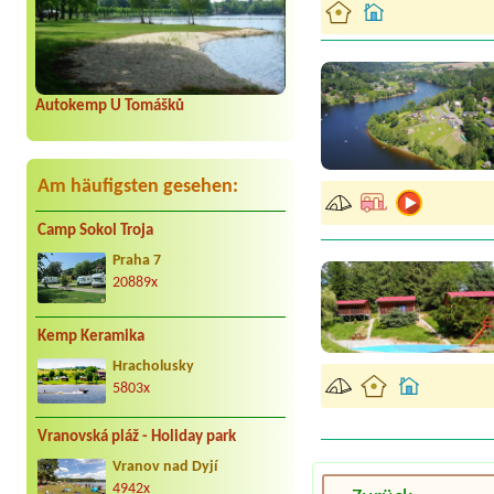
Autokemp U Tomášků
Am häufigsten gesehen:
Camp Sokol Troja
Praha 7
20889x
Kemp Keramika
Hracholusky
5803x
Vranovská pláž - Holiday park
Vranov nad Dyjí
4942x