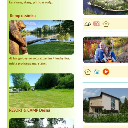
karavany, stany, přímo u vody..
Kemp u zámku
4L bungalovy se soc.zažízením + kuchyňka,
místa pro karavany, stany..
RESORT & CAMP Dešná