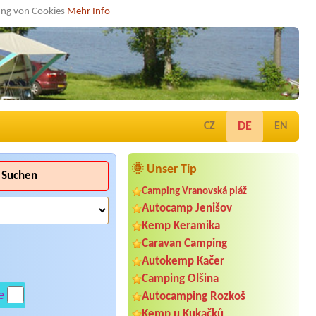
dung von Cookies
Mehr Info
DE
CZ
EN
🌞 Unser Tip
Suchen
Camping Vranovská pláž
Autocamp Jenišov
Kemp Keramika
Caravan Camping
Autokemp Kačer
Camping Olšina
e
Autocamping Rozkoš
Kemp u Kukačků