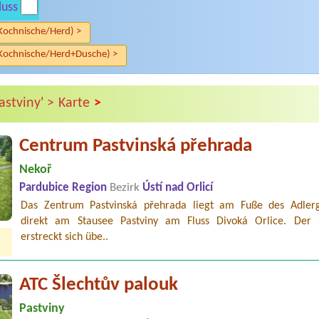
luss
Kochnische/Herd) >
Kochnische/Herd+Dusche) >
>
astviny' >
Karte
Centrum Pastvinská přehrada
Nekoř
Pardubice Region
Bezirk
Ústí nad Orlicí
Das Zentrum Pastvinská přehrada liegt am Fuße des Adlerg
direkt am Stausee Pastviny am Fluss Divoká Orlice. Der
erstreckt sich übe..
ATC Šlechtův palouk
Pastviny