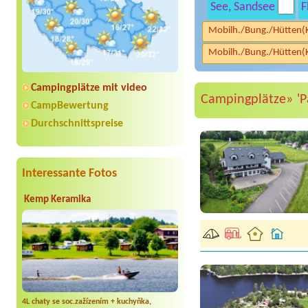
See, Sandsee
F
Mobilh./Bung./Hütten(
Mobilh./Bung./Hütten(
Campingplätze mit video
Campingplätze»
'P
CampBewertung
Durchschnittspreise
Interessante Fotos
Kemp Keramika
4L chaty se soc.zažízením + kuchyňka,