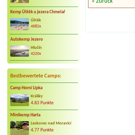
« Zurück
Kemp Úštěk u jezera Chmelař
Úštěk
4682x
Autokemp Jezero
Hlučín
4220x
Bestbewertete Camps:
Camp Horní Lipka
Králíky
4.83 Punkte
Minikemp Harta
Leskovec nad Moravicí
4.77 Punkte