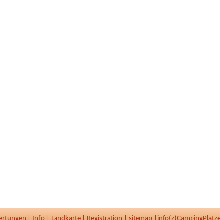
ertungen
|
Info
|
Landkarte
|
Registration
|
sitemap
|
info(z)CampingPlatze