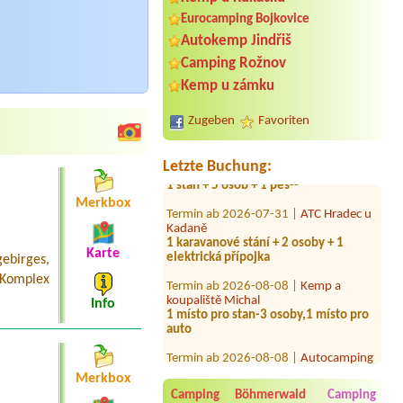
Eurocamping Bojkovice
Autokemp Jindřiš
Termin ab 2026-08-07 |
Kemp Úštěk u
jezera Chmelař
Camping Rožnov
Termin ab 2026-08-08 |
Kemp
Kemp u zámku
Machůzky
2 místa pro stany, 5 lidí, 1 auto
Zugeben
Favoriten
Termin ab 2026-08-01 |
Kemp a
Ubytovna Vltavan
Letzte Buchung:
1 stan + 5 osob + 1 pes--
Termin ab 2026-07-31 |
ATC Hradec u
Merkbox
Kadaně
1 karavanové stání + 2 osoby + 1
elektrická přípojka
Karte
ebirges,
Termin ab 2026-08-08 |
Kemp a
 Komplex
koupaliště Michal
1 místo pro stan-3 osoby,1 místo pro
Info
auto
Termin ab 2026-08-08 |
Autocamping
Pod Černým lesem
2 stan, 4 osoby, el. přípojka
Merkbox
Camping Böhmerwald
Camping
Termin ab 2026-07-29 |
Kemp Ahoj