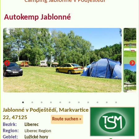
Camping Jablonné v Podještědí
Autokemp Jablonné
Jablonné v Podještědí
, Markvartice
22, 47125
Route suchen »
Bezirk:
Liberec
Region:
Liberec Region
Gebiet:
Lužické hory