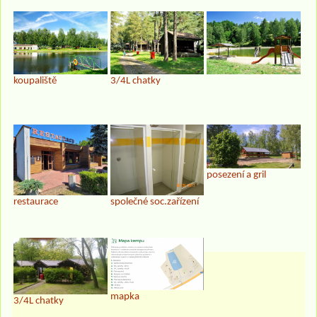
koupaliště
3/4L chatky
posezení a gril
restaurace
společné soc.zařízení
mapka
3/4L chatky