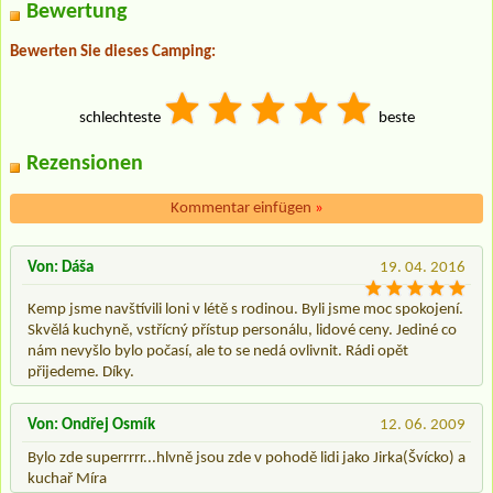
Bewertung
Bewerten Sie dieses Camping:
schlechteste
beste
Rezensionen
Kommentar einfügen
»
Von: Dáša
19. 04. 2016
Kemp jsme navštívili loni v létě s rodinou. Byli jsme moc spokojení.
Skvělá kuchyně, vstřícný přístup personálu, lidové ceny. Jediné co
nám nevyšlo bylo počasí, ale to se nedá ovlivnit. Rádi opět
přijedeme. Díky.
Von: Ondřej Osmík
12. 06. 2009
Bylo zde superrrrr...hlvně jsou zde v pohodě lidi jako Jirka(Švícko) a
kuchař Míra