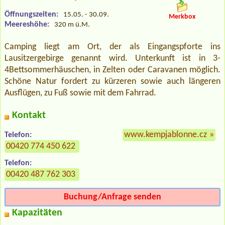
Öffnungszeiten:
15.05. - 30.09.
Merkbox
Meereshöhe:
320 m ü.M.
Camping liegt am Ort, der als Eingangspforte ins
Lausitzergebirge genannt wird. Unterkunft ist in 3-
4Bettsommerhäuschen, in Zelten oder Caravanen möglich.
Schöne Natur fordert zu kürzeren sowie auch längeren
Ausflügen, zu Fuß sowie mit dem Fahrrad.
Kontakt
www.kempjablonne.cz
»
Telefon:
00420 774 450 622
Telefon:
00420 487 762 303
Buchung/Anfrage senden
Kapazitäten