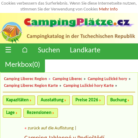
Cookies verbessern das Surferlebnis. Wenn Sie diese Internetseite nutzen,
stimmen Sie der Verwendung von Cookies
Mehr Info
☰
⌂
Suchen
Landkarte
Merkbox(
0
)
Camping Liberec Region
»
Camping Liberec
»
Camping Lužické hory
»
Camping Liberec Region Karte
»
Camping Lužické hory Karte
»
Kapazitäten
Ausstattung
Preise 2026
Buchung
Lage
Rezensionen
«
zurück auf die Auflistung
|