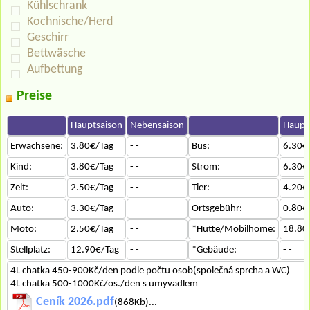
Kühlschrank
Kochnische/Herd
Geschirr
Bettwäsche
Aufbettung
Preise
Hauptsaison
Nebensaison
Haupt
Erwachsene:
3.80€/Tag
- -
Bus:
6.30€
Kind:
3.80€/Tag
- -
Strom:
6.30€
Zelt:
2.50€/Tag
- -
Tier:
4.20€
Auto:
3.30€/Tag
- -
Ortsgebühr:
0.80€
Moto:
2.50€/Tag
- -
*Hütte/Mobilhome:
18.80
Stellplatz:
12.90€/Tag
- -
*Gebäude:
- -
4L chatka 450-900Kč/den podle počtu osob(společná sprcha a WC)
4L chatka 500-1000Kč/os./den s umyvadlem
Ceník 2026.pdf
(868Kb)...