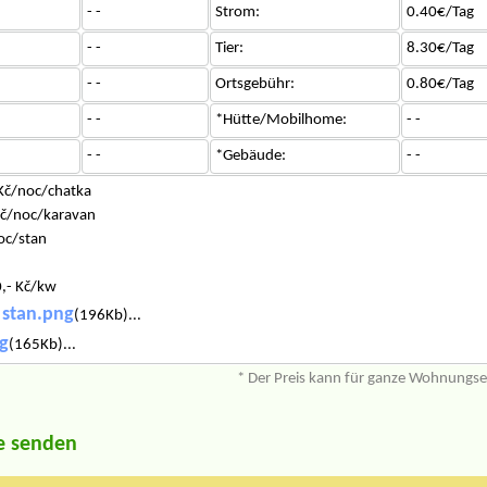
- -
Strom:
0.40€/Tag
- -
Tier:
8.30€/Tag
- -
Ortsgebühr:
0.80€/Tag
- -
*Hütte/Mobilhome:
- -
- -
*Gebäude:
- -
 Kč/noc/chatka
Kč/noc/karavan
oc/stan
0,- Kč/kw
 stan.png
(196Kb)...
g
(165Kb)...
* Der Preis kann für ganze Wohnungs
e senden