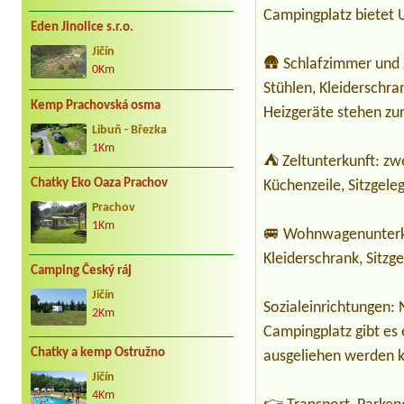
Campingplatz bietet U
Eden Jinolice s.r.o.
Jičín
🛖 Schlafzimmer und 
0Km
Stühlen, Kleiderschra
Kemp Prachovská osma
Heizgeräte stehen zu
Libuň - Březka
1Km
⛺ Zeltunterkunft: zwe
Chatky Eko Oaza Prachov
Küchenzeile, Sitzgele
Prachov
1Km
🚐 Wohnwagenunterkun
Kleiderschrank, Sit
Camping Český ráj
Jičín
Sozialeinrichtungen:
2Km
Campingplatz gibt es 
Chatky a kemp Ostružno
ausgeliehen werden 
Jičín
4Km