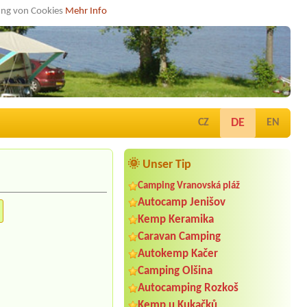
dung von Cookies
Mehr Info
DE
CZ
EN
🌞 Unser Tip
Camping Vranovská pláž
Autocamp Jenišov
Kemp Keramika
Caravan Camping
Autokemp Kačer
Camping Olšina
Autocamping Rozkoš
Kemp u Kukačků