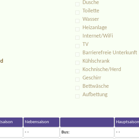
Dusche
Toilette
Wasser
Heizanlage
Internet/WiFi
TV
Barrierefreie Unterkunft
rd
Kühlschrank
Kochnische/Herd
Geschirr
Bettwäsche
Aufbettung
saison
Nebensaison
Hauptsaiso
- -
Bus:
- -