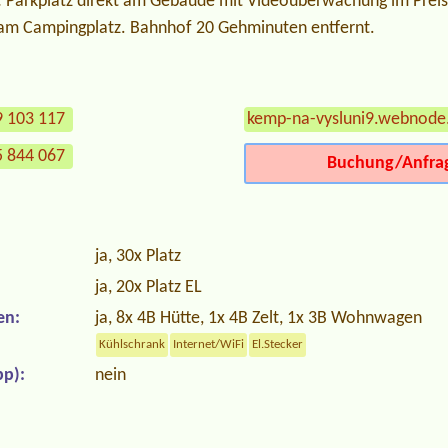
: Parkplatz direkt am Gebäude mit Videoüberwachung im Preis 
t am Campingplatz. Bahnhof 20 Gehminuten entfernt.
9 103 117
kemp-na-vysluni9.webnode
5 844 067
Buchung/Anfra
ja, 30x Platz
ja, 20x Platz EL
en:
ja, 8x 4B Hütte, 1x 4B Zelt, 1x 3B Wohnwagen
Kühlschrank
Internet/WiFi
El.Stecker
p):
nein