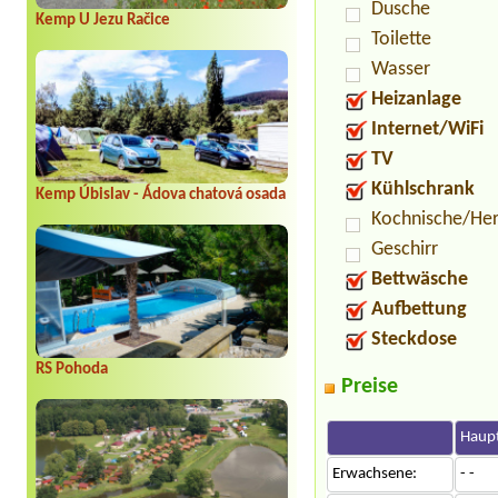
Dusche
Kemp U Jezu Račice
Toilette
Wasser
Heizanlage
Internet/WiFi
TV
Kühlschrank
Kemp Úbislav - Ádova chatová osada
Kochnische/He
Geschirr
Bettwäsche
Aufbettung
Steckdose
RS Pohoda
Preise
Haupt
Erwachsene:
- -