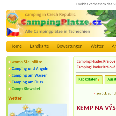
Cookies verbessern das S
Home
Landkarte
Bewertungen
Wetter
A
Camping Hradec Králové
womo Stellplätze
Camping Hradec Králové
Camping und Angeln
Camping am Wasser
Kapazitäten
Auss
Camping am Fluss
Camps Slowakei
«
zurück auf d
Wetter
KEMP NA VÝS