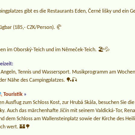
ngplatzes gibt es die Restaurants Eden, Černé lišky und ein G
ügbar (185,- CZK/Person). 🥐
en im Oborský-Teich und im Němeček-Teich. 🏖️💦
izeit:
 Angeln, Tennis und Wassersport. Musikprogramm am Wochen
n der Nähe des Campingplatzes. 🏓🎣
Touristik
»
n Ausflug zum Schloss Kost, zur Hrubá Skála, besuchen Sie die
ky. Auch das märchenhafte Jičín mit seinem Valdická-Tor, Ren
d dem Schloss am Wallensteinplatz sowie der Kirche des Heil
uch wert. 🏰🌳