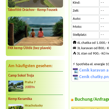
Kind:
- -
Tábořiště Dráchov - Kemp Fousek
Zelt:
- -
Auto:
- -
Moto:
- -
Stellplatz:
- -
🛖 4L chatka od 1.000,-
FKK kemp Úštěk (bez plavek)
🚐 3L karavan od 800,- 
⛺ 3L stan od 900,- Kč/n
⚡️ Spotřeba el. energie 1
Am häufigsten gesehen:
Ceník karavan a
Camp Sokol Troja
Ceník chatky.pn
Praha 7
20889x
Buchung/Anfrag
Kemp Keramika
Hracholusky