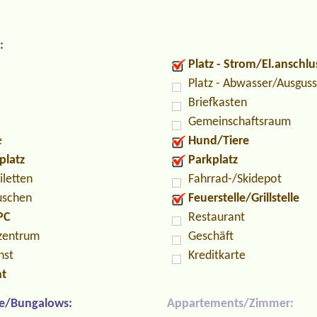
:
Platz - Strom/El.anschlu
Platz - Abwasser/Ausguss
Briefkasten
Gemeinschaftsraum
e
Hund/Tiere
platz
Parkplatz
iletten
Fahrrad-/Skidepot
uschen
Feuerstelle/Grillstelle
PC
Restaurant
zentrum
Geschäft
nst
Kreditkarte
nt
e/Bungalows:
Appartements/Zimmer: