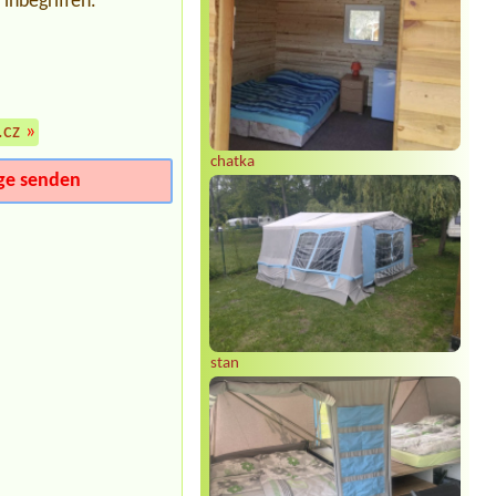
inbegriffen.
.cz
»
chatka
ge senden
stan