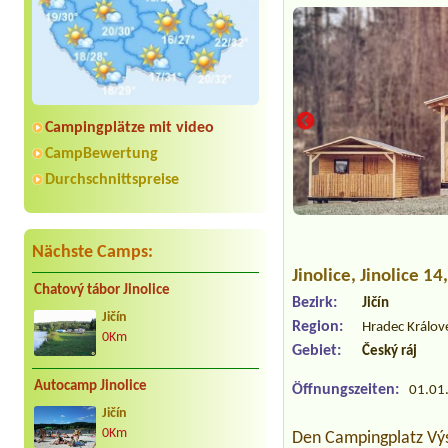
Campingplätze mit video
CampBewertung
Durchschnittspreise
Nächste Camps:
Jinolice
, Jinolice 1
Chatový tábor Jinolice
Bezirk:
Jičín
Jičín
Region:
Hradec Králov
0Km
Gebiet:
Český ráj
Autocamp Jinolice
Öffnungszeiten:
01.01.
Jičín
0Km
Den Campingplatz Výsl