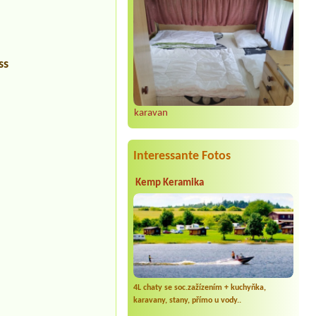
ss
karavan
Interessante Fotos
Kemp Keramika
4L chaty se soc.zažízením + kuchyňka,
karavany, stany, přímo u vody..