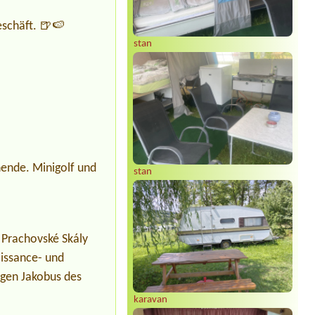
eschäft. 🍺🍉
stan
ende. Minigolf und
stan
 Prachovské Skály
aissance- und
igen Jakobus des
karavan