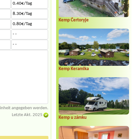
0.40€/Tag
8.30€/Tag
Kemp Čertoryje
0.80€/Tag
- -
- -
Kemp Keramika
einheit angegeben werden.
Letzte Akt. 2025
Kemp u zámku