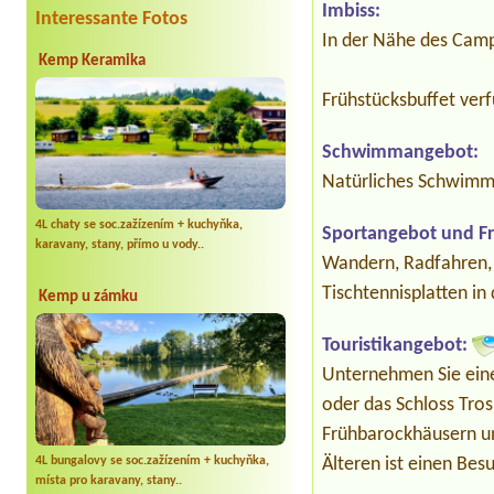
Imbiss:
Interessante Fotos
In der Nähe des Campi
Kemp Keramika
Frühstücksbuffet verf
Schwimmangebot:
Natürliches Schwimm
4L chaty se soc.zažízením + kuchyňka,
Sportangebot und Fre
karavany, stany, přímo u vody..
Wandern, Radfahren,
Tischtennisplatten i
Kemp u zámku
Touristikangebot:
Unternehmen Sie eine
oder das Schloss Tros
Frühbarockhäusern un
4L bungalovy se soc.zažízením + kuchyňka,
Älteren ist einen Bes
místa pro karavany, stany..