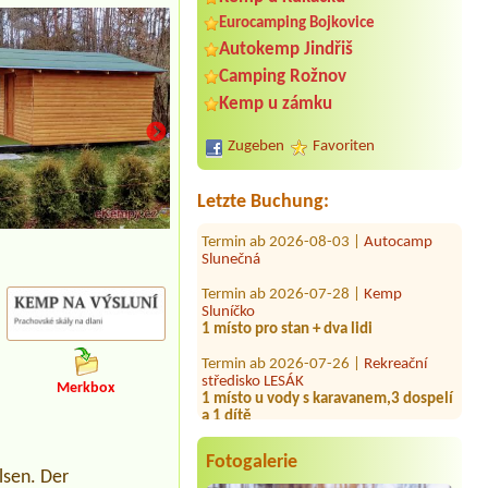
Eurocamping Bojkovice
Autokemp Jindřiš
Termin ab 2026-08-07 |
EUROCAMP
Camping Rožnov
BARBORA
Kemp u zámku
1 místo pro stan,auto a 2 dospělé
osoby
Zugeben
Favoriten
Termin ab 2026-08-15 |
Kemp Suchý
1krat 2l chatka
Letzte Buchung:
Termin ab 2026-08-03 |
Autocamp
Slunečná
Termin ab 2026-07-28 |
Kemp
Sluníčko
1 místo pro stan + dva lidi
Termin ab 2026-07-26 |
Rekreační
středisko LESÁK
1 místo u vody s karavanem,3 dospelí
a 1 dítě
Merkbox
Termin ab 2026-08-10 |
Kemp Radava
1x Platz für 2 Personen mit Zelt1x
Stellplatz mit Auto neben Zelt
Fotogalerie
lsen. Der