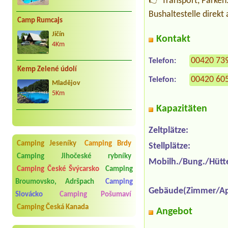
👉 Transport, Parken
Bushaltestelle direk
Camp Rumcajs
Jičín
Kontakt
4Km
00420 73
Telefon:
Kemp Zelené údolí
00420 60
Telefon:
Mladějov
5Km
Kapazitäten
Zeltplätze:
Camping Jeseníky
Camping Brdy
Stellplätze:
Camping Jihočeské rybníky
Mobilh./Bung./Hütt
Camping České Švýcarsko
Camping
Broumovsko, Adršpach
Camping
Gebäude(Zimmer/Ap
Slovácko
Camping Pošumaví
Camping Česká Kanada
Angebot