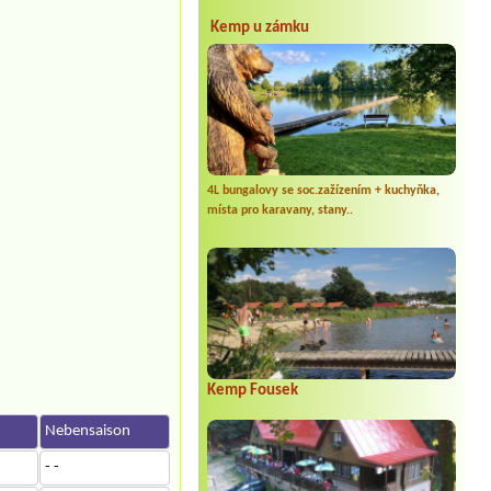
Kemp u zámku
4L bungalovy se soc.zažízením + kuchyňka,
místa pro karavany, stany..
Kemp Fousek
n
Nebensaison
- -