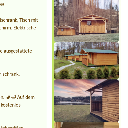
Termin ab 2026-08-08 |
Camp Borný
☀️
3l chatka 3 osoby
Termin ab 2026-08-18 |
Autokemp
Kamencové jezero
schrank, Tisch mit
4L chatka
chirm. Elektrische
Termin ab 2026-08-01 |
Rekreační
areál Kristýna
4l, 3 osoby
se ausgestattete
Termin ab 2026-08-07 |
Kemp Oáza
1místo pro stan 2dospělý + 3 děti +
pes1místo u vody + el.přípojka + 2
dospělý + 3 děti +pes
hlschrank,
en. 🚽🛁 Auf dem
 kostenlos