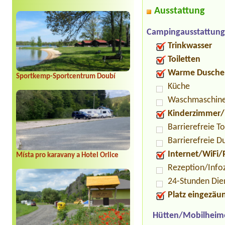
Ausstattung
Campingausstattung
Trinkwasser
Toiletten
Warme Dusche
Sportkemp-Sportcentrum Doubí
Küche
Waschmaschin
Kinderzimmer/
Barrierefreie To
Barrierefreie D
Internet/WiFi/
Místa pro karavany a Hotel Orlice
Rezeption/Info
24-Stunden Die
Platz eingezäu
Hütten/Mobilheim