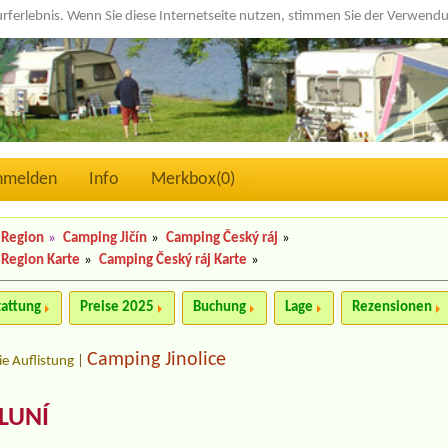
urferlebnis. Wenn Sie diese Internetseite nutzen, stimmen Sie der Verwen
nmelden
Info
Merkbox(
0
)
 Region
»
Camping Jičín
»
Camping Český ráj
»
 Region Karte
»
Camping Český ráj Karte
»
tattung
Preise 2025
Buchung
Lage
Rezensionen
Camping Jinolice
ie Auflistung
|
LUNÍ