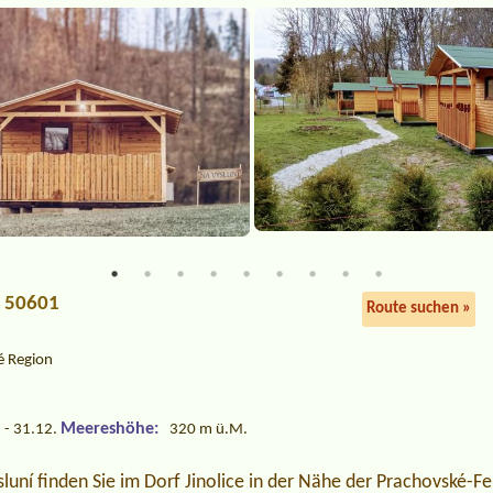
4, 50601
Route suchen »
é Region
Meereshöhe:
 - 31.12.
320 m ü.M.
uní finden Sie im Dorf Jinolice in der Nähe der Prachovské-Fe