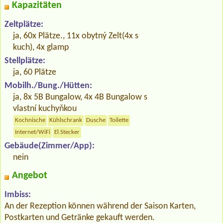
Kapazitäten
Zeltplätze:
ja, 60x Plätze., 11x obytný Zelt(4x s
kuch), 4x glamp
Stellplätze:
ja, 60 Plätze
Mobilh./Bung./Hütten:
ja, 8x 5B Bungalow, 4x 4B Bungalow s
vlastní kuchyňkou
Kochnische
Kühlschrank
Dusche
Toilette
Internet/WiFi
El.Stecker
Gebäude(Zimmer/App):
nein
Angebot
Imbiss:
An der Rezeption können während der Saison Karten,
Postkarten und Getränke gekauft werden.