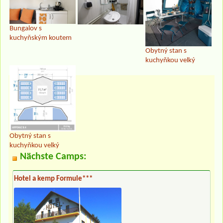
Bungalov s
kuchyňským koutem
Obytný stan s
kuchyňkou velký
Obytný stan s
kuchyňkou velký
Nächste Camps:
Hotel a kemp Formule***