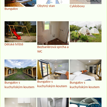
Obytný stan
Cykloboxy
Bungalov
Dětské hřiště
Bezbariérová sprcha a
WC
Bungalov s
Bungalov s
Bungalov s
kuchyňským koutem
kuchyňským koutem
kuchyňským koutem