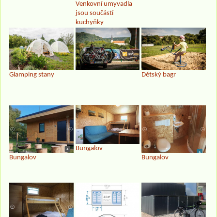
Venkovní umyvadla
jsou součástí
kuchyňky
Glamping stany
Dětský bagr
Bungalov
Bungalov
Bungalov