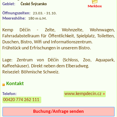
Gebiet:
České Švýcarsko
Merkbox
Öffnungszeiten:
23.03. - 31.10.
Meereshöhe:
180 m ü.M.
Kemp Děčín - Zelte, Wohnzelte, Wohnwagen,
Fahrradabstellraum für Öffentlichkeit, Spielplatz, Toiletten,
Duschen, Bistro, Wifi und Informationszentrum.
Frühstück und Erfrischungen in unserem Bistro.
Lage: Zentrum von Děčín (Schloss, Zoo, Aquapark,
Kaffeehäuser). Direkt neben dem Elberadweg.
Reiseziel: Böhmische Schweiz.
Kontakt
www.kempdecin.cz
»
Telefon:
00420 774 262 111
Buchung/Anfrage senden