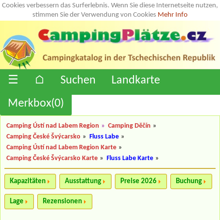
Cookies verbessern das Surferlebnis. Wenn Sie diese Internetseite nutzen,
stimmen Sie der Verwendung von Cookies
Mehr Info
☰
⌂
Suchen
Landkarte
Merkbox(
0
)
Camping Ústí nad Labem Region
»
Camping Děčín
»
Camping České Švýcarsko
»
Fluss Labe
»
Camping Ústí nad Labem Region Karte
»
Camping České Švýcarsko Karte
»
Fluss Labe Karte
»
Kapazitäten
Ausstattung
Preise 2026
Buchung
Lage
Rezensionen