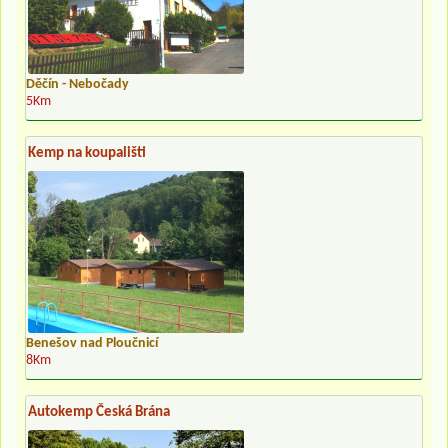
Děčín - Nebočady
5Km
Kemp na koupališti
Benešov nad Ploučnicí
8Km
Autokemp Česká Brána