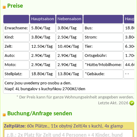
Preise
Hauptsaison
Nebensaison
Haupt
Erwachsene:
5.80€/Tag
3.80€/Tag
Bus:
18.80
Kind:
3.80€/Tag
2.50€/Tag
Strom:
3.80€
Zelt:
12.50€/Tag
10.40€/Tag
Tier:
6.30€
Auto:
2.90€/Tag
2.90€/Tag
Ortsgebühr:
1.70€
Moto:
2.90€/Tag
2.90€/Tag
*Hütte/Mobilhome:
44.60
Stellplatz:
18.80€/Tag
13.80€/Tag
*Gebäude:
- -
Ceny jsou uvedeny pro osobu a den.
Např. 4L bungalov s kuchyňkou 2700Kč/den
* Der Preis kann für ganze Wohnungseinheit angegeben werden.
Letzte Akt. 2026
Buchung/Anfrage senden
Zeltplätze:
60x Plätze., 11x obytný Zelt(4x s kuch), 4x glamp