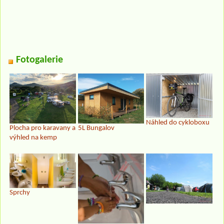
Fotogalerie
Náhled do cykloboxu
Plocha pro karavany a
5L Bungalov
výhled na kemp
Sprchy