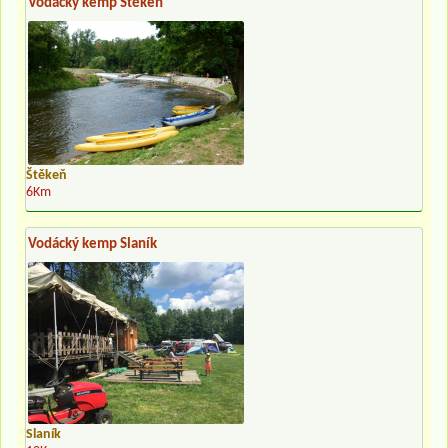
Vodácký kemp Štěkeň
Štěkeň
6Km
Vodácký kemp Slaník
Slaník