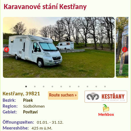
Karavanové stání Kestřany
Kestřany
, 39821
Route suchen »
Bezirk:
Písek
Region:
Südböhmen
Gebiet:
Povltaví
Merkbox
Öffnungszeiten:
01.01. - 31.12.
Meereshöhe:
425 m ü.M.