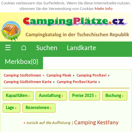
Cookies verbessern das Surferlebnis. Wenn Sie diese Internetseite nutzen,
stimmen Sie der Verwendung von Cookies
Mehr Info
☰
⌂
Suchen
Landkarte
Merkbox(
0
)
Camping Südböhmen
»
Camping Písek
»
Camping Povltaví
»
Camping Südböhmen Karte
»
Camping Povltaví Karte
»
Kapazitäten
Ausstattung
Preise 2025
Buchung
Lage
Rezensionen
Camping Kestřany
«
zurück auf die Auflistung
|