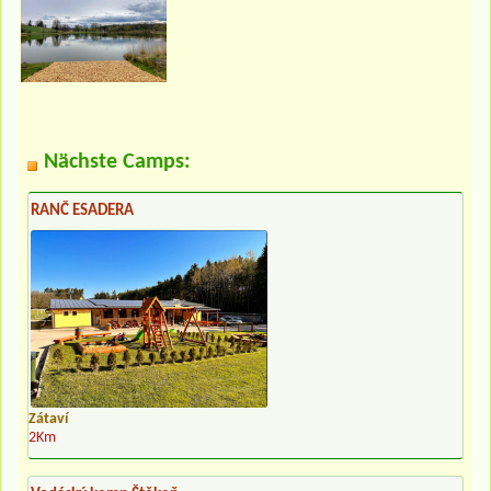
Nächste Camps:
RANČ ESADERA
Zátaví
2Km