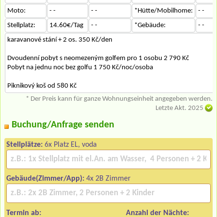
Moto:
- -
- -
*Hütte/Mobilhome:
- -
Stellplatz:
14.60€/Tag
- -
*Gebäude:
- -
karavanové stání + 2 os. 350 Kč/den
Dvoudenní pobyt s neomezeným golfem pro 1 osobu 2 790 Kč
Pobyt na jednu noc bez golfu 1 750 Kč/noc/osoba
Piknikový koš od 580 Kč
* Der Preis kann für ganze Wohnungseinheit angegeben werden.
Letzte Akt. 2025
Buchung/Anfrage senden
Stellplätze:
6x Platz EL, voda
Gebäude(Zimmer/App):
4x 2B Zimmer
Termin ab:
Anzahl der Nächte: