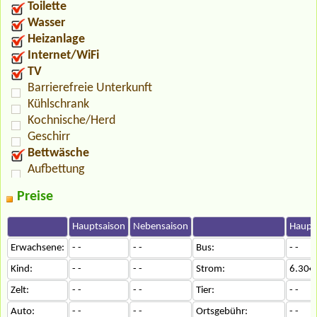
Toilette
Wasser
Heizanlage
Internet/WiFi
TV
Barrierefreie Unterkunft
Kühlschrank
Kochnische/Herd
Geschirr
Bettwäsche
Aufbettung
Preise
Hauptsaison
Nebensaison
Haupt
Erwachsene:
- -
- -
Bus:
- -
Kind:
- -
- -
Strom:
6.30€
Zelt:
- -
- -
Tier:
- -
Auto:
- -
- -
Ortsgebühr:
- -