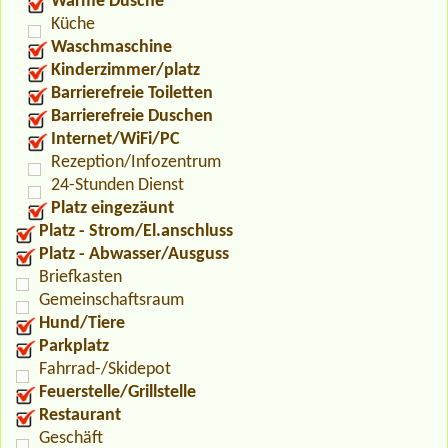
Warme Dusche
Küche
Waschmaschine
Kinderzimmer/platz
Barrierefreie Toiletten
Barrierefreie Duschen
Internet/WiFi/PC
Rezeption/Infozentrum
24-Stunden Dienst
Platz eingezäunt
Platz - Strom/El.anschluss
Platz - Abwasser/Ausguss
Briefkasten
Gemeinschaftsraum
Hund/Tiere
Parkplatz
Fahrrad-/Skidepot
Feuerstelle/Grillstelle
Restaurant
Geschäft