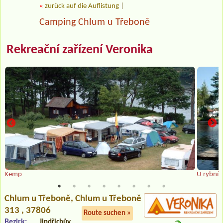
«
zurück auf die Auflistung
|
Camping Chlum u Třeboně
Rekreační zařízení Veronika
Kemp
U rybník
Chlum u Třeboně
, Chlum u Třeboně
313 , 37806
Route suchen »
Bezirk:
Jindřichův