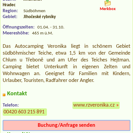
Hradec
Merkbox
Region:
Südböhmen
Gebiet:
Jihočeské rybníky
Öffnungszeiten:
01.04. - 31.10.
Meereshöhe:
465 m ü.M.
Das Autocamping Veronika liegt in schönem Gebiet
südböhmischer Teiche, etwa 1,5 km von der Gemeinde
Chlum u Třeboně und am Ufer des Teiches Hejtman.
Camping bietet Unterkunft in eigenen Zelten und
Wohnwagen an. Geeignet für Familien mit Kindern,
Urlauber, Touristen, Radfahrer oder Angler.
Kontakt
www.rzveronika.cz
»
Telefon:
00420 603 215 891
Buchung/Anfrage senden