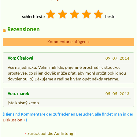
schlechteste
beste
Rezensionen
Kommentar einfügen
»
Von: Císařová
09. 07. 2014
Vše na jedničku. Velmi milí lidé, příjemné prostředí, čisťoučko,
prostě vše, co si jen člověk může přát, aby mohl prožít poklidnou
dovolenou :o) Děkujeme a rádi se k Vám opět někdy vrátíme.
Von: marek
05. 05. 2013
jste krásný kemp
(Hier sind Kommentare der zufriedenen Besucher, alle findet man in der
Diskussion »
)
«
zurück auf die Auflistung
|