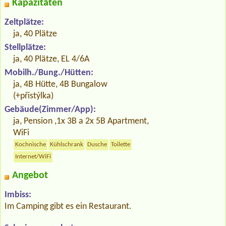
Kapazitäten
Zeltplätze:
ja, 40 Plätze
Stellplätze:
ja, 40 Plätze, EL 4/6A
Mobilh./Bung./Hütten:
ja, 4B Hütte, 4B Bungalow
(+přistýlka)
Gebäude(Zimmer/App):
ja, Pension ,1x 3B a 2x 5B Apartment,
WiFi
Kochnische
Kühlschrank
Dusche
Toilette
Internet/WiFi
Angebot
Imbiss:
Im Camping gibt es ein Restaurant.