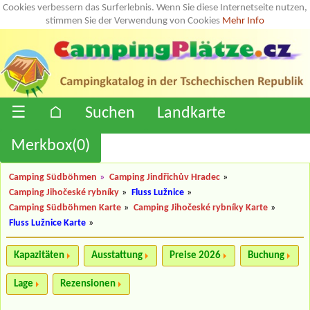
Cookies verbessern das Surferlebnis. Wenn Sie diese Internetseite nutzen,
stimmen Sie der Verwendung von Cookies
Mehr Info
☰
⌂
Suchen
Landkarte
Merkbox(
0
)
Camping Südböhmen
»
Camping Jindřichův Hradec
»
Camping Jihočeské rybníky
»
Fluss Lužnice
»
Camping Südböhmen Karte
»
Camping Jihočeské rybníky Karte
»
Fluss Lužnice Karte
»
Kapazitäten
Ausstattung
Preise 2026
Buchung
Lage
Rezensionen