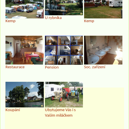
U rybníka
Kemp
Kemp
Restaurace
Soc. zařízení
Pension
Koupání
Ubytujeme Vás i s
Vaším miláčkem