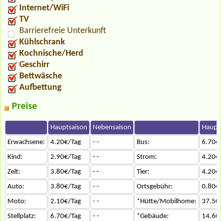
Internet/WiFi
TV
Barrierefreie Unterkunft
Kühlschrank
Kochnische/Herd
Geschirr
Bettwäsche
Aufbettung
Preise
Hauptsaison
Nebensaison
Haupt
Erwachsene:
4.20€/Tag
- -
Bus:
6.70€
Kind:
2.90€/Tag
- -
Strom:
4.20€
Zelt:
3.80€/Tag
- -
Tier:
4.20€
Auto:
3.80€/Tag
- -
Ortsgebühr:
0.80€
Moto:
2.10€/Tag
- -
*Hütte/Mobilhome:
37.50
Stellplatz:
6.70€/Tag
- -
*Gebäude:
14.60