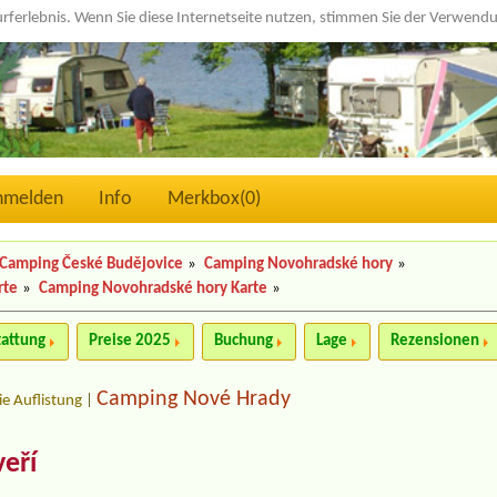
urferlebnis. Wenn Sie diese Internetseite nutzen, stimmen Sie der Verwen
nmelden
Info
Merkbox(
0
)
Camping České Budějovice
»
Camping Novohradské hory
»
rte
»
Camping Novohradské hory Karte
»
tattung
Preise 2025
Buchung
Lage
Rezensionen
Camping Nové Hrady
ie Auflistung
|
eří