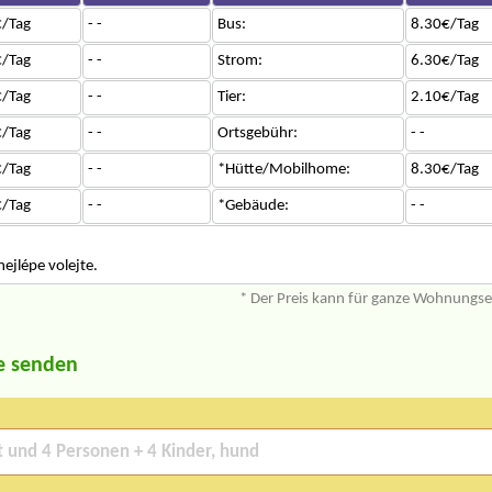
/Tag
- -
Bus:
8.30€/Tag
/Tag
- -
Strom:
6.30€/Tag
/Tag
- -
Tier:
2.10€/Tag
/Tag
- -
Ortsgebühr:
- -
/Tag
- -
*Hütte/Mobilhome:
8.30€/Tag
/Tag
- -
*Gebäude:
- -
ejlépe volejte.
* Der Preis kann für ganze Wohnungs
e senden