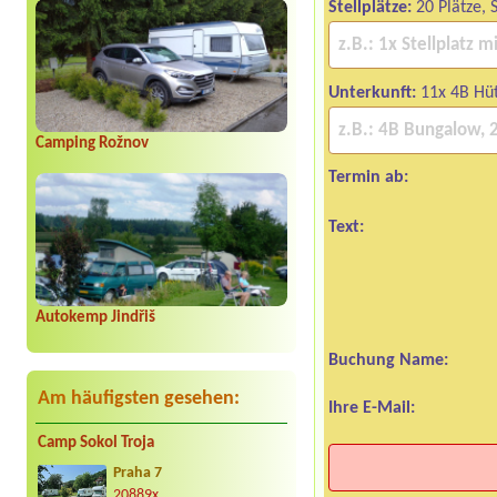
Stellplätze:
20 Plätze, 
Unterkunft:
11x 4B Hü
Camping Rožnov
Termin ab:
Text:
Autokemp Jindřiš
Buchung Name:
Am häufigsten gesehen:
Ihre E-Mail:
Camp Sokol Troja
Praha 7
20889x