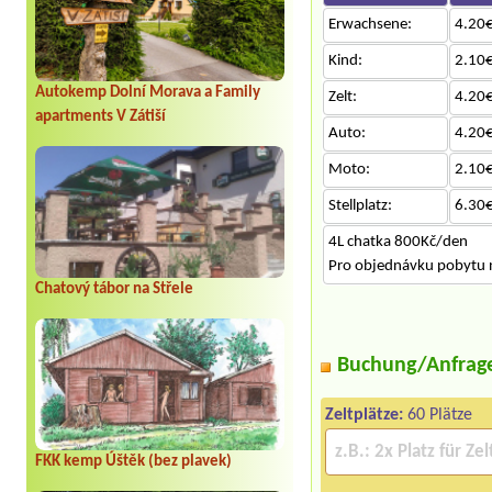
Erwachsene:
4.20€
Kind:
2.10€
Autokemp Dolní Morava a Family
Zelt:
4.20€
apartments V Zátiší
Auto:
4.20€
Moto:
2.10€
Stellplatz:
6.30€
4L chatka 800Kč/den
Pro objednávku pobytu n
Chatový tábor na Střele
Buchung/Anfrag
Zeltplätze:
60 Plätze
FKK kemp Úštěk (bez plavek)