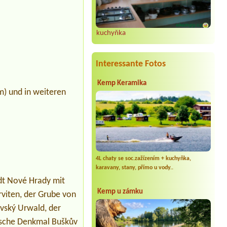
kuchyňka
Interessante Fotos
Kemp Keramika
m) und in weiteren
4L chaty se soc.zažízením + kuchyňka,
karavany, stany, přímo u vody..
dt Nové Hrady mit
Kemp u zámku
rviten, der Grube von
ovský Urwald, der
nische Denkmal Buškův