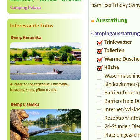
Luhačovicko, Vizovická vrchovina
hamr bei Trhovy Sviny
Camping Pálava
Ausstattung
Interessante Fotos
Campingausstattung
Kemp Keramika
Trinkwasser
Toiletten
Warme Dusche
Küche
Waschmaschin
Kinderzimmer/p
4L chaty se soc.zažízením + kuchyňka,
karavany, stany, přímo u vody..
Barrierefreie To
Barrierefreie D
Kemp u zámku
Internet/WiFi/
Rezeption/Info
24-Stunden Die
Platz eingezäun