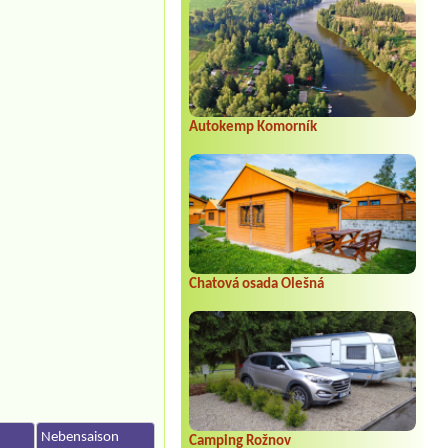
Autokemp Komorník
Chatová osada Olešná
n
Nebensaison
Camping Rožnov