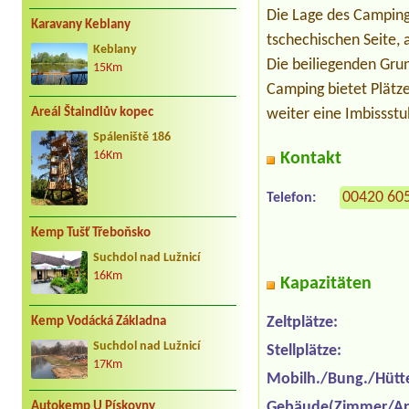
Die Lage des Camping
Karavany Keblany
tschechischen Seite, 
Keblany
Die beiliegenden Grun
15Km
Camping bietet Plätz
Areál Štaindlův kopec
weiter eine Imbissstu
Spáleniště 186
16Km
Kontakt
00420 60
Telefon:
Kemp Tušť Třeboňsko
Suchdol nad Lužnicí
16Km
Kapazitäten
Zeltplätze:
Kemp Vodácká Základna
Suchdol nad Lužnicí
Stellplätze:
17Km
Mobilh./Bung./Hütt
Gebäude(Zimmer/Ap
Autokemp U Pískovny