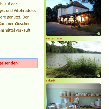
pokoj pro 5 ( 2x dítě 13let, 3xdospělí)
hl auf der
pokoj pro 4 (2xdítě 8let a 6let,
2xdospělí) pokoj pro 5 ( 2x dítě 13let,
rges und Vitohradsko.
3xdospělí) pokoj pro 4 (2xdítě 8let a
iere genutzt. Der
6let, 2xdospělí)
 4 Sommerhäuschen,
Termin ab 2026-08-15 |
Koupaliště
Lido
nsmittel verkauft.
2 Personen Bungalow oder Hütte
restaurace
Termin ab 2026-08-07 |
Autocamping
Rozkoš
2 x Stellplatz, insg. 3 Erw. 3 Kindern
Termin ab 2026-08-25 |
Autokemp "U
Vody"
ge senden
2L chatka a 2 osoby + roční dítě
Termin ab 2026-07-31 |
Autokemp
Pilák
rybník