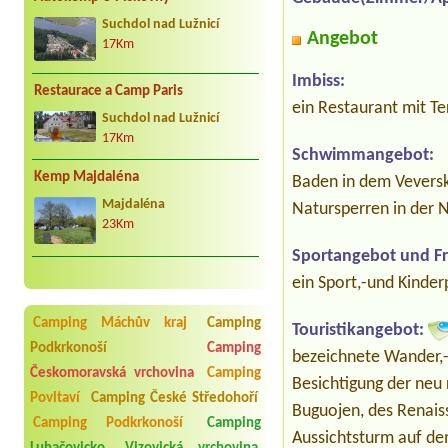
Suchdol nad Lužnicí
Angebot
17Km
Imbiss:
Restaurace a Camp Paris
ein Restaurant mit T
Suchdol nad Lužnicí
17Km
Schwimmangebot:
Kemp Majdaléna
Baden in dem Veverský
Majdaléna
Natursperren in der 
23Km
Sportangebot und Fre
ein Sport,-und Kinder
Camping Máchův kraj
Camping
Touristikangebot:
Podkrkonoší
Camping
bezeichnete Wander,-
Českomoravská vrchovina
Camping
Besichtigung der neu 
Povltaví
Camping České Středohoří
Buguojen, des Renais
Camping Podkrkonoší
Camping
Aussichtsturm auf de