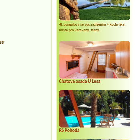
4L bungalovy se soc.zažízením + kuchyňka,
místa pro karavany, stany..
ss
Chatová osada U Lesa
RS Pohoda