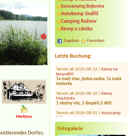
Eurocamping Bojkovice
Autokemp Jindřiš
Termin ab 2026-08-09 |
Autokemp
Camping Rožnov
Borovinka
Obytný přívěs s autem +4 dospělé
Kemp u zámku
osoby
Zugeben
Favoriten
Termin ab 2026-07-31 |
Autokemp
Bílina Kyselka
2L chatka
Letzte Buchung:
Termin ab 2026-08-22 |
Kemp na
koupališti
kuchyňka
1x malý stan, jedna osoba, 1x malá
motorka
Termin ab 2026-08-10 |
Kemp
Machůzky
1 obytny vůz, 2 dospělí,2 děti
Termin ab 2026-08-01 |
Autocamp
Erika
1 place for tent, 2 persons + 4
Merkbox
childrens, car
Fotogalerie
Termin ab 2026-08-20 |
Camping &
existierendes Dorfes.
Restaurant BEZDREV