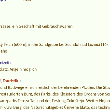
errasse, ein Geschäft mit Gebrauchswaren
 Teich (600m), in der Sandgrube bei Suchdol nad Lužnicí (16k
Nähe
izeit:
platz, Angeln möglich
Touristik
»
und Radwege einschliesslich der belehrenden Pfaden. Die Sta
restaurierten Burg, des Parks, des Klossters des Ordens von Se
sanzparks Tereza Tal, und der Festung Cuknštejn. Weiter Hojn
m Kraví Berg, das Naturschutzgebiet Červené blato, das tech