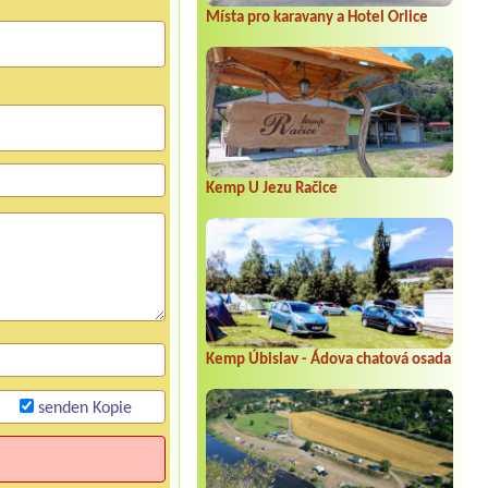
Místa pro karavany a Hotel Orlice
Kemp U Jezu Račice
Kemp Úbislav - Ádova chatová osada
senden Kopie