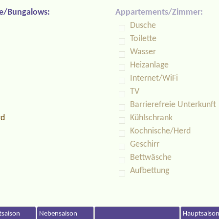
e/Bungalows:
Appartements/Zimmer:
Dusche
Toilette
Wasser
Heizanlage
Internet/WiFi
TV
Barrierefreie Unterkunft
rd
Kühlschrank
Kochnische/Herd
Geschirr
Bettwäsche
Aufbettung
saison
Nebensaison
Hauptsaiso