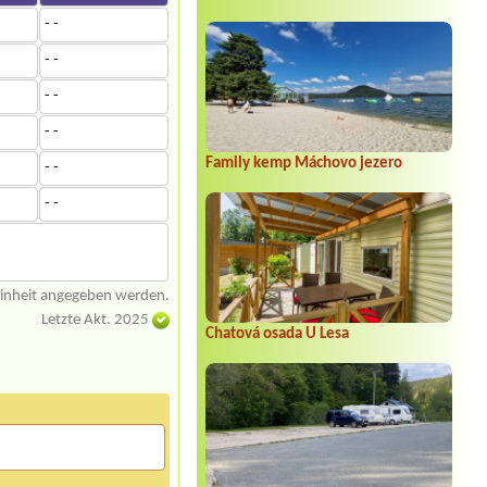
- -
- -
- -
- -
Family kemp Máchovo jezero
- -
- -
einheit angegeben werden.
Letzte Akt. 2025
Chatová osada U Lesa