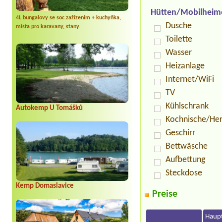
Hütten/Mobilheim
4L bungalovy se soc.zažízením + kuchyňka,
Dusche
místa pro karavany, stany..
Toilette
Wasser
Heizanlage
Internet/WiFi
TV
Kühlschrank
Autokemp U Tomášků
Kochnische/He
Geschirr
Bettwäsche
Aufbettung
Steckdose
Kemp Domaslavice
Preise
Haupt