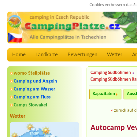
Cookies verbessern das S
Home
Landkarte
Bewertungen
Wetter
A
Camping Südböhmen
»
womo Stellplätze
Camping Südböhmen Ka
Camping und Angeln
Camping am Wasser
Kapazitäten
Auss
Camping am Fluss
Camps Slowakei
«
zurück auf d
Wetter
Autocamp Vev