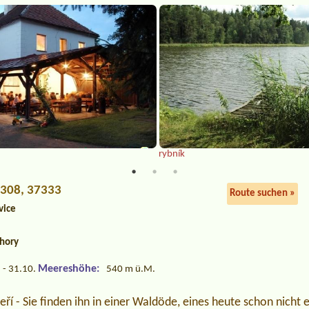
rybník
í 308, 37333
Route suchen »
vice
hory
Meereshöhe:
 - 31.10.
540 m ü.M.
í - Sie finden ihn in einer Waldöde, eines heute schon nicht 