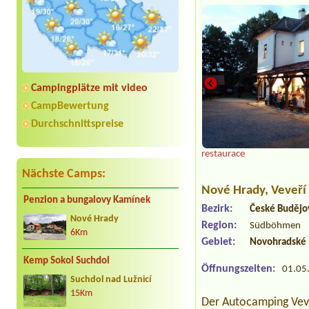
Campingplätze mit video
CampBewertung
Durchschnittspreise
restaurace
Nächste Camps:
Nové Hrady
, Veveř
Penzion a bungalovy Kamínek
Bezirk:
České Budějo
Nové Hrady
Region:
Südböhmen
6Km
Gebiet:
Novohradské 
Kemp Sokol Suchdol
Öffnungszeiten:
01.05.
Suchdol nad Lužnicí
15Km
Der Autocamping Veveř