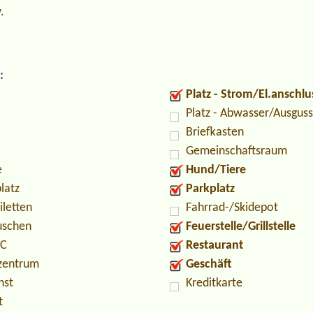
.
:
Platz - Strom/El.anschlu
Platz - Abwasser/Ausguss
Briefkasten
Gemeinschaftsraum
e
Hund/Tiere
latz
Parkplatz
iletten
Fahrrad-/Skidepot
uschen
Feuerstelle/Grillstelle
PC
Restaurant
zentrum
Geschäft
nst
Kreditkarte
t