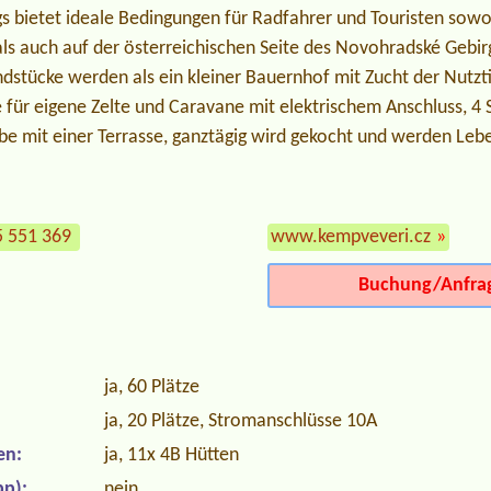
s bietet ideale Bedingungen für Radfahrer und Touristen sowo
als auch auf der österreichischen Seite des Novohradské Gebi
dstücke werden als ein kleiner Bauernhof mit Zucht der Nutzt
e für eigene Zelte und Caravane mit elektrischem Anschluss,
be mit einer Terrasse, ganztägig wird gekocht und werden Lebe
5 551 369
www.kempveveri.cz
»
Buchung/Anfra
ja, 60 Plätze
ja, 20 Plätze, Stromanschlüsse 10A
en:
ja, 11x 4B Hütten
p):
nein