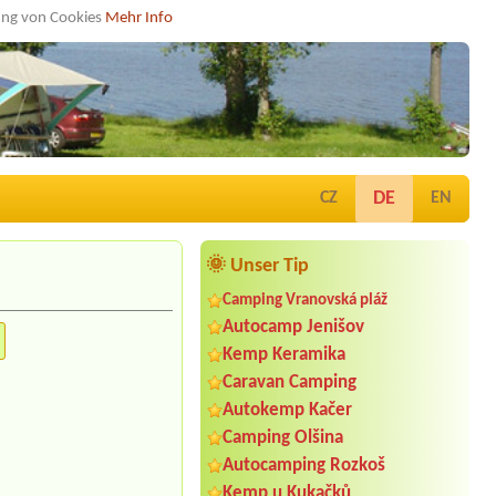
dung von Cookies
Mehr Info
DE
CZ
EN
🌞 Unser Tip
Camping Vranovská pláž
Autocamp Jenišov
Kemp Keramika
Caravan Camping
Autokemp Kačer
Camping Olšina
Autocamping Rozkoš
Kemp u Kukačků