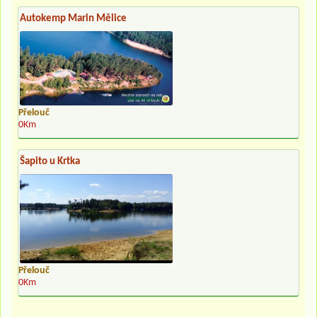
Autokemp Marin Mělice
Přelouč
0Km
Šapito u Krtka
Přelouč
0Km