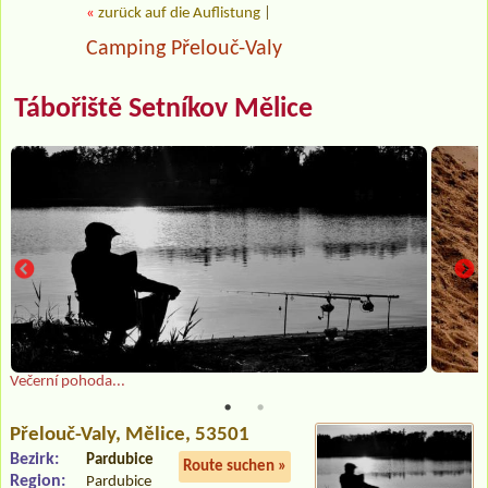
«
zurück auf die Auflistung
|
Camping Přelouč-Valy
Tábořiště Setníkov Mělice
Večerní pohoda...
Přelouč-Valy
, Mělice, 53501
Bezirk:
Pardubice
Route suchen »
Region:
Pardubice