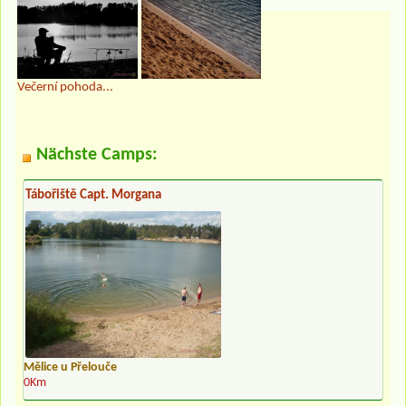
Večerní pohoda...
Nächste Camps:
Tábořiště Capt. Morgana
Mělice u Přelouče
0Km