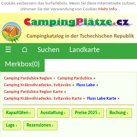
Cookies verbessern das Surferlebnis. Wenn Sie diese Internetseite nutzen,
stimmen Sie der Verwendung von Cookies
Mehr Info
☰
⌂
Suchen
Landkarte
Merkbox(
0
)
Camping Pardubice Region
»
Camping Pardubice
»
Camping Královéhradecko, Svitavsko
»
Fluss Labe
»
Camping Pardubice Region Karte
»
Camping Královéhradecko, Svitavsko Karte
»
Fluss Labe Karte
»
Kapazitäten
Ausstattung
Preise 2025
Buchung
Lage
Rezensionen