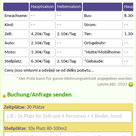
Hauptsaison
Nebensaison
Haupt
Erwachsene:
- -
- -
Bus:
8.30€
Kind:
- -
- -
Strom:
- -
Zelt:
4.20€/Tag
2.10€/Tag
Tier:
1.30€
Auto:
2.10€/Tag
- -
Ortsgebühr:
- -
Moto:
1.30€/Tag
- -
*Hütte/Mobilhome:
- -
Stellplatz:
6.30€/Tag
2.10€/Tag
*Gebäude:
- -
Ceny jsou smluvní a odvíjejí se od délky pobytu...
* Der Preis kann für ganze Wohnungseinheit angegeben werden.
Letzte Akt. 2025
Buchung/Anfrage senden
Zeltplätze:
30 Plätze
Stellplätze:
10x Platz 80-100m2