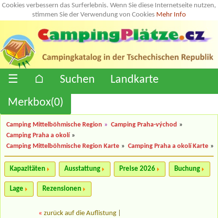
Cookies verbessern das Surferlebnis. Wenn Sie diese Internetseite nutzen,
stimmen Sie der Verwendung von Cookies
Mehr Info
☰
⌂
Suchen
Landkarte
Merkbox(
0
)
Camping Mittelböhmische Region
»
Camping Praha-východ
»
Camping Praha a okolí
»
Camping Mittelböhmische Region Karte
»
Camping Praha a okolí Karte
»
Kapazitäten
Ausstattung
Preise 2026
Buchung
Lage
Rezensionen
«
zurück auf die Auflistung
|