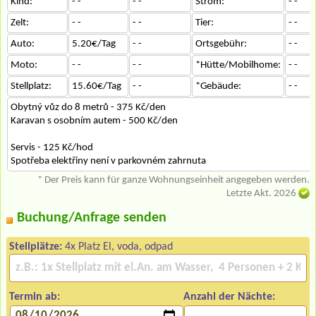
Kind:
- -
- -
Strom:
- -
Zelt:
- -
- -
Tier:
- -
Auto:
5.20€/Tag
- -
Ortsgebühr:
- -
Moto:
- -
- -
*Hütte/Mobilhome:
- -
Stellplatz:
15.60€/Tag
- -
*Gebäude:
- -
Obytný vůz do 8 metrů - 375 Kč/den
Karavan s osobním autem - 500 Kč/den
Servis - 125 Kč/hod
Spotřeba elektřiny není v parkovném zahrnuta
* Der Preis kann für ganze Wohnungseinheit angegeben werden.
Letzte Akt. 2026
Buchung/Anfrage senden
Stellplätze:
4x Platz El, voda, odpad
Termin ab:
Anzahl der Nächte: