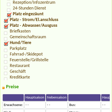
Rezeption/Infozentrum
24-Stunden Dienst
Platz eingezäunt
Platz - Strom/El.anschluss
Platz - Abwasser/Ausguss
Briefkasten
Gemeinschaftsraum
Hund/Tiere
Parkplatz
Fahrrad-/Skidepot
Feuerstelle/Grillstelle
Restaurant
Geschäft
Kreditkarte
Preise
Hauptsaison
Nebensaison
Haupt
Erwachsene:
- -
- -
Bus:
- -