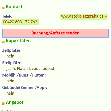
Kontakt
www.stellplatzpraha.cz
»
Telefon:
00420 603 172 762
Buchung/Anfrage senden
Kapazitäten
Zeltplätze:
nein
Stellplätze:
ja, 4x Platz El, voda, odpad
Mobilh./Bung./Hütten:
nein
Gebäude(Zimmer/App):
nein
Angebot