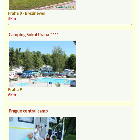
Praha 8 - Březiněves
5Km
Camping Sokol Praha ****
Praha 9
6Km
Prague central camp