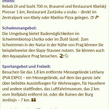
Imbiss:
Kebab Di und Sushi 700 m, Brauerei und Restaurant Kbelský
Pivovar 1 km, Restaurant Zastávka u srubu – direkt im
Zentralpark von Kbely oder Kbelíno Pizza gelegen. 🍺🍕
Schwimmangebot:
Die Umgebung bietet Bademöglichkeiten im
Schwimmbiotop Lhotka oder im Žlutě lázně. Zum
Schwimmen in der Natur in der Nähe von Prag können Sie
beispielsweise den Slapy-Stausee nutzen. Sie können auch
den Aquapalace Prag besuchen. 🏖️💦
Sportangebot und Freizeit:
Besuchen Sie das 1,8 km entfernte Messegelände Letňany
(PVA EXPO) – ein Messegelände, auf dem das ganze Jahr
über beliebte Ausstellungen für Wohnwagen, für Haustiere
und andere stattfinden, das Luftfahrtmuseum, das 2 km
vom Stellplatz entfernt ist, oder die Ruinen der Burg
Jenštejn – 7 km. 🏰