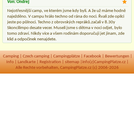
Von: Ondrej
Nejotřesnější camp, ve kterém jsme kdy byli. A že už máme hodně
naježděno. V campu hrálo techno od rána do noci. Řvali zde opilci
jeste po půlnoci. Techno z obrovských repráků.začali v 8.30y
Skoncilimpo desate vecer. Museli jsme s dětma v noci odjet, bylo
tomo zdraví. Nikdy více a všem rodinám doporučuji jet jinam, zde
klid a odpočinek nenajdete.
Camping
|
Czech camping
|
Campingplätze
|
Facebook
|
Bewertungen
|
Info
|
Landkarte
|
Registration
|
sitemap
|
info(z)CampingPlatze.cz |
Alle Rechte vorbehalten, CampingPlatze.cz (c) 2006-2026