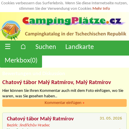
Cookies verbessern das Surferlebnis. Wenn Sie diese Internetseite nutzen,
stimmen Sie der Verwendung von Cookies
Mehr Info
☰
⌂
Suchen
Landkarte
Merkbox(
0
)
Bewertungen und Diskussion
Chatový tábor Malý Ratmírov, Malý Ratmírov
Hier können Sie Ihren Kommentar auch mit dem Foto einfügen, wo Sie
waren, was Sie gesehen haben..
Kommentar einfügen
»
Chatový tábor Malý Ratmírov
31. 05. 2026
Bezirk: Jindřichův Hradec