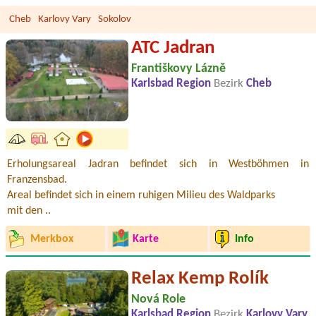
Cheb
Karlovy Vary
Sokolov
ATC Jadran
Františkovy Lázně
Karlsbad Region
Bezirk
Cheb
Erholungsareal Jadran befindet sich in Westböhmen in
Franzensbad.
Areal befindet sich in einem ruhigen Milieu des Waldparks
mit den ..
Merkbox
Karte
Info
Relax Kemp Rolík
Nová Role
Karlsbad Region
Bezirk
Karlovy Vary