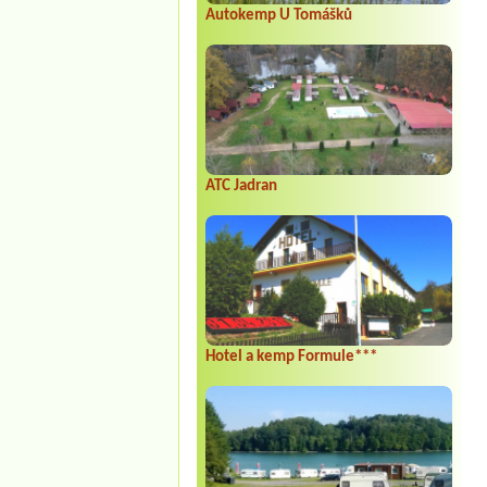
Autokemp U Tomášků
ATC Jadran
Hotel a kemp Formule***