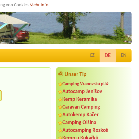
dung von Cookies
Mehr Info
DE
CZ
EN
🌞 Unser Tip
Camping Vranovská pláž
Autocamp Jenišov
Kemp Keramika
Caravan Camping
Autokemp Kačer
Camping Olšina
Autocamping Rozkoš
Kemp u Kukačků