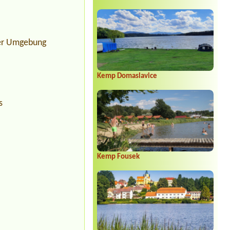
der Umgebung
Kemp Domaslavice
s
Kemp Fousek