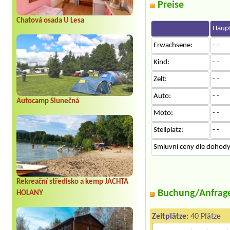
Preise
Chatová osada U Lesa
Haupt
Erwachsene:
- -
Kind:
- -
Zelt:
- -
Auto:
- -
Autocamp Slunečná
Moto:
- -
Stellplatz:
- -
Smluvní ceny dle dohody 
Rekreační středisko a kemp JACHTA
Buchung/Anfrag
HOLANY
Zeltplätze:
40 Plätze