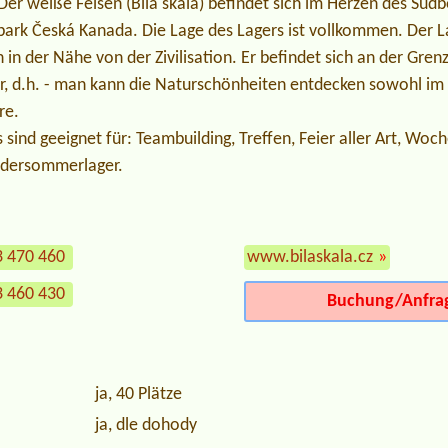
Der weiße Felsen (Bílá skála) befindet sich im Herzen des Sü
ark Česká Kanada. Die Lage des Lagers ist vollkommen. Der La
in der Nähe von der Zivilisation. Er befindet sich an der Gren
r, d.h. - man kann die Naturschönheiten entdecken sowohl im 
re.
sind geeignet für: Teambuilding, Treffen, Feier aller Art, Wo
indersommerlager.
3 470 460
www.bilaskala.cz
»
3 460 430
Buchung/Anfra
ja, 40 Plätze
ja, dle dohody