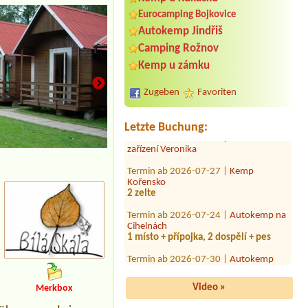
Eurocamping Bojkovice
Autokemp Jindřiš
Termin ab 2026-07-31 |
Koupaliště
Lido
Camping Rožnov
4b Bungalow
Kemp u zámku
Termin ab 2026-07-24 |
Autokemp
Apollo
Zugeben
Favoriten
Chata C
Termin ab 2026-07-30 |
Rekreační
Letzte Buchung:
zařízení Veronika
Termin ab 2026-07-27 |
Kemp
Areál chatek
Kořensko
2 zelte
Termin ab 2026-07-24 |
Autokemp na
Cihelnách
1 místo + přípojka, 2 dospělí + pes
Termin ab 2026-07-30 |
Autokemp
Apollo
Termin ab 2026-08-04 |
Autokemp
Balaton
Video »
Merkbox
Obytné auto, dospělí 2, děti do
15let2.