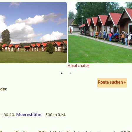
Areál chatek
Route suchen »
adec
Meereshöhe:
 - 30.10.
530 m ü.M.