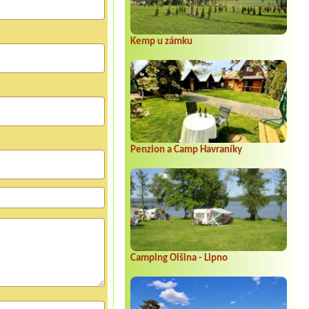
Kemp u zámku
Penzion a Camp Havraníky
Camping Olšina - Lipno