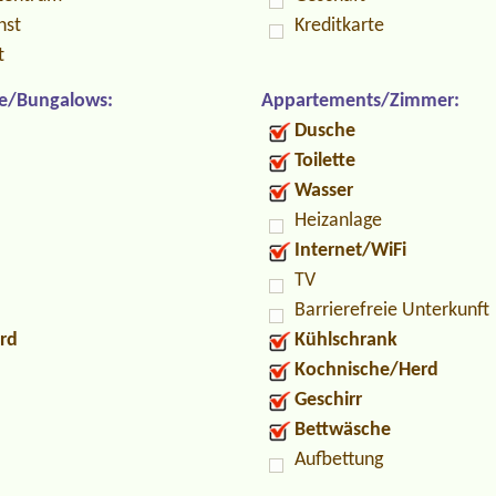
nst
Kreditkarte
t
e/Bungalows:
Appartements/Zimmer:
Dusche
Toilette
Wasser
Heizanlage
Internet/WiFi
TV
Barrierefreie Unterkunft
rd
Kühlschrank
Kochnische/Herd
Geschirr
Bettwäsche
Aufbettung