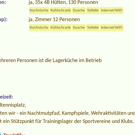
en:
ja, 35x 4B Hütten, 130 Personen
Kochnische
Kühlschrank
Dusche
Toilette
Internet/WiFi
p):
ja, Zimmer 12 Personen
Kochnische
Kühlschrank
Dusche
Toilette
Internet/WiFi
ehreren Personen ist die Lagerküche im Betrieb
izeit:
ltennisplatz,
ten wir - ein Nachtmutpfad, Kampfspiele, Wehraktivitäten un
 ein Stützpunkt für Trainingslager der Sportvereine und Klubs.