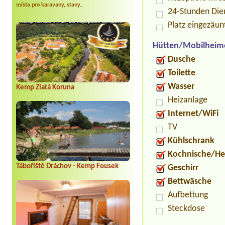
místa pro karavany, stany..
24-Stunden Die
Platz eingezäun
Hütten/Mobilheim
Dusche
Toilette
Wasser
Kemp Zlatá Koruna
Heizanlage
Internet/WiFi
TV
Kühlschrank
Kochnische/He
Tábořiště Dráchov - Kemp Fousek
Geschirr
Bettwäsche
Aufbettung
Steckdose