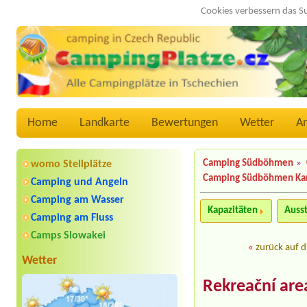
Cookies verbessern das S
Home
Landkarte
Bewertungen
Wetter
A
Camping Südböhmen
»
womo Stellplätze
Camping Südböhmen Ka
Camping und Angeln
Camping am Wasser
Kapazitäten
Auss
Camping am Fluss
Camps Slowakei
«
zurück auf d
Wetter
Rekreační areá