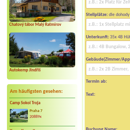
Stellplätze:
dle dohody
Chatový tábor Malý Ratmírov
Unterkunft:
35x 4B Hüt
Gebäude(Zimmer/App
Autokemp Jindřiš
Termin ab:
Am häufigsten gesehen:
Text:
Camp Sokol Troja
Praha 7
20889x
Buchung Name: