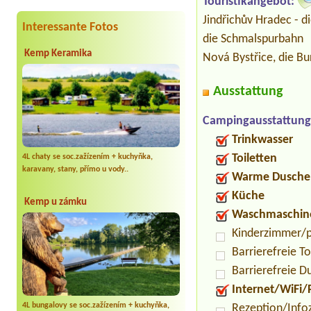
Touristikangebot:
Jindřichův Hradec - di
Interessante Fotos
die Schmalspurbahn
Kemp Keramika
Nová Bystřice, die B
Ausstattung
Campingausstattung
Trinkwasser
Toiletten
4L chaty se soc.zažízením + kuchyňka,
karavany, stany, přímo u vody..
Warme Dusche
Küche
Kemp u zámku
Waschmaschin
Kinderzimmer/p
Barrierefreie To
Barrierefreie D
Internet/WiFi/
4L bungalovy se soc.zažízením + kuchyňka,
Rezeption/Info