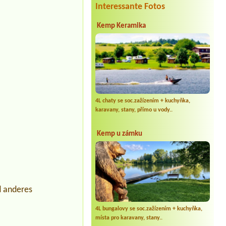
Interessante Fotos
Kemp Keramika
4L chaty se soc.zažízením + kuchyňka,
karavany, stany, přímo u vody..
Kemp u zámku
d anderes
4L bungalovy se soc.zažízením + kuchyňka,
místa pro karavany, stany..