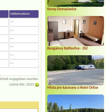
Kemp Domaslavice
n
Nebensaison
- -
- -
- -
- -
Bungalovy Ratibořice - Zlíč
- -
- -
einheit angegeben werden.
Letzte Akt. 2025
Místa pro karavany a Hotel Orlice