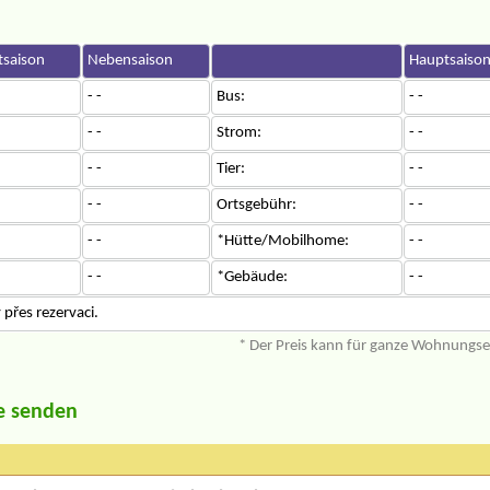
saison
Nebensaison
Hauptsaiso
- -
Bus:
- -
- -
Strom:
- -
- -
Tier:
- -
- -
Ortsgebühr:
- -
- -
*Hütte/Mobilhome:
- -
- -
*Gebäude:
- -
přes rezervaci.
* Der Preis kann für ganze Wohnungs
e senden