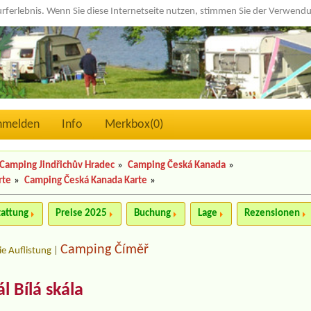
urferlebnis. Wenn Sie diese Internetseite nutzen, stimmen Sie der Verwen
nmelden
Info
Merkbox(
0
)
Camping Jindřichův Hradec
»
Camping Česká Kanada
»
rte
»
Camping Česká Kanada Karte
»
tattung
Preise 2025
Buchung
Lage
Rezensionen
Camping Číměř
ie Auflistung
|
l Bílá skála