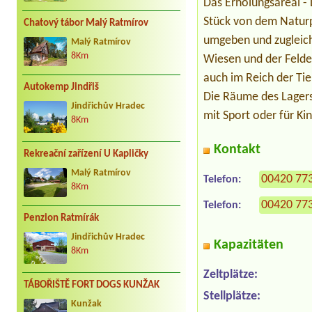
Das Erholungsareal - 
Stück von dem Naturp
Chatový tábor Malý Ratmírov
umgeben und zugleich 
Malý Ratmírov
8Km
Wiesen und der Felde
auch im Reich der Tie
Autokemp Jindřiš
Die Räume des Lagers 
Jindřichův Hradec
mit Sport oder für K
8Km
Kontakt
Rekreační zařízení U Kapličky
Malý Ratmírov
00420 77
Telefon:
8Km
00420 77
Telefon:
Penzion Ratmírák
Jindřichův Hradec
Kapazitäten
8Km
Zeltplätze:
TÁBOŘIŠTĚ FORT DOGS KUNŽAK
Stellplätze:
Kunžak