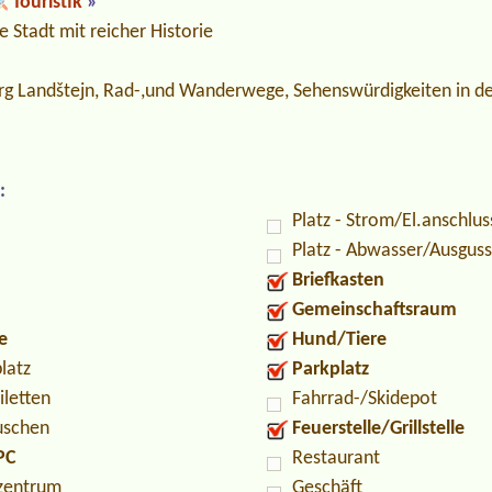
Touristik
»
e Stadt mit reicher Historie
urg Landštejn, Rad-,und Wanderwege, Sehenswürdigkeiten in 
:
Platz - Strom/El.anschlus
Platz - Abwasser/Ausguss
Briefkasten
Gemeinschaftsraum
e
Hund/Tiere
latz
Parkplatz
iletten
Fahrrad-/Skidepot
uschen
Feuerstelle/Grillstelle
PC
Restaurant
zentrum
Geschäft