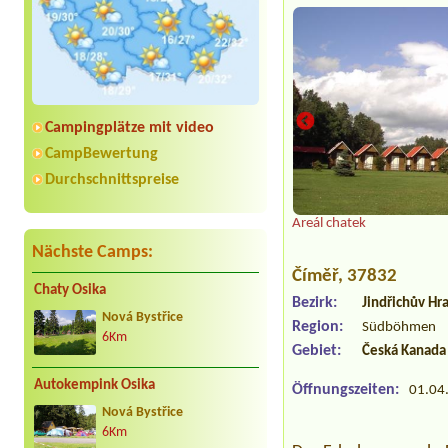
Campingplätze mit video
CampBewertung
Durchschnittspreise
Areál chatek
Nächste Camps:
Číměř
, 37832
Chaty Osika
Bezirk:
Jindřichův Hr
Nová Bystřice
Region:
Südböhmen
6Km
Gebiet:
Česká Kanada
Autokempink Osika
Öffnungszeiten:
01.04.
Nová Bystřice
6Km