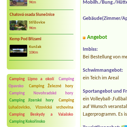
Mobilh./Bung./Hütt
9Km
Chatová osada Slunečnice
Gebäude(Zimmer/Ap
Střížovice
9Km
Angebot
Kemp Pod Břízami
Kunžak
Imbiss:
10Km
Bei Bestellung von m
Schwimmangebot:
ein Teich im Areal
Camping Lipno a okolí
Camping
Opavsko
Camping Železné hory
Sportangebot und Fre
Camping Novohradské hory
ein Volleyball-,Fußbal
Camping Jizerské hory
Camping
auf Wunsch veranstal
Luhačovicko, Vizovická vrchovina
Lagerprogramm. Es ist
Camping Beskydy a Valašsko
Camping Kokořínsko