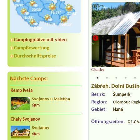
Campingplätze mit video
CampBewertung
Durchschnittspreise
Chatky
Nächste Camps:
Zábřeh
, Dolní Buší
Kemp Iveta
Bezirk:
Šumperk
Svojanov u Maletína
Region:
Olomouc Regi
6Km
Gebiet:
Haná
Chaty Svojanov
Öffnungszeiten:
01.06.
Svojanov
6Km