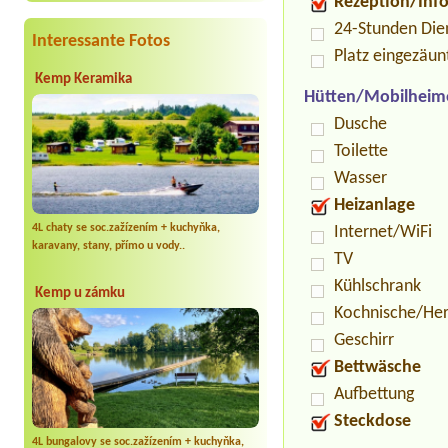
Rezeption/Inf
24-Stunden Die
Interessante Fotos
Platz eingezäun
Kemp Keramika
Hütten/Mobilheim
Dusche
Toilette
Wasser
Heizanlage
4L chaty se soc.zažízením + kuchyňka,
Internet/WiFi
karavany, stany, přímo u vody..
TV
Kühlschrank
Kemp u zámku
Kochnische/He
Geschirr
Bettwäsche
Aufbettung
Steckdose
4L bungalovy se soc.zažízením + kuchyňka,