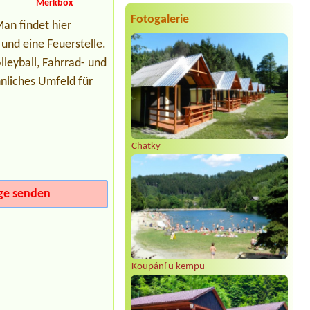
1xkaravan+auto
Merkbox
Fotogalerie
Man findet hier
Termin ab 2026-08-07 |
Autokemp "U
Vody"
und eine Feuerstelle.
2 místa, 4 dospelí, 3deti
lleyball, Fahrrad- und
Termin ab 2026-08-08 |
Autokemp
Baška
hnliches Umfeld für
1-2lpokoj a 1-3lpokoj apartmany
Termin ab 2026-08-02 |
Kemp Knoflík
1 místo pro stan a 2 lidi a jeden pes
Chatky
ge senden
Koupání u kempu