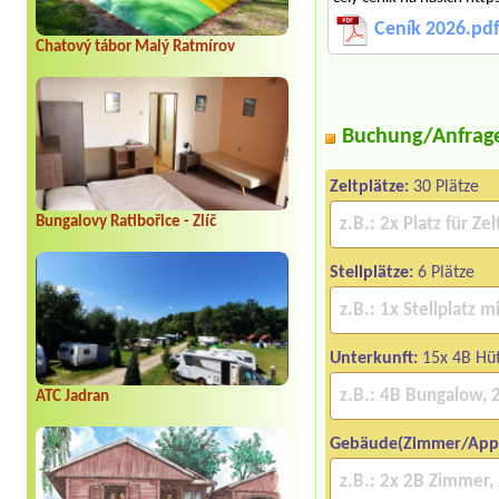
Ceník 2026.pd
Chatový tábor Malý Ratmírov
Buchung/Anfrag
Zeltplätze:
30 Plätze
Bungalovy Ratibořice - Zlíč
Stellplätze:
6 Plätze
Unterkunft:
15x 4B Hü
ATC Jadran
Gebäude(Zimmer/App