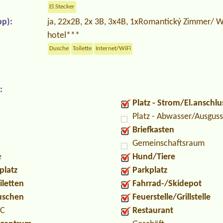
El.Stecker
p):
ja, 22x2B, 2x 3B, 3x4B, 1xRomantický Zimmer/ W
hotel***
Dusche
Toilette
Internet/WiFi
:
Platz - Strom/El.anschlu
Platz - Abwasser/Ausguss
Briefkasten
Gemeinschaftsraum
e
Hund/Tiere
platz
Parkplatz
iletten
Fahrrad-/Skidepot
Duschen
Feuerstelle/Grillstelle
PC
Restaurant