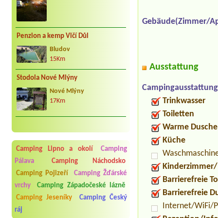
Gebäude(Zimmer/Ap
Penzion a kemp Vlčí Důl
Bludov
15Km
Ausstattung
Stodola Nové Mlýny
Campingausstattung
Nové Mlýny
Trinkwasser
17Km
Toiletten
Warme Dusche
Küche
Camping Lipno a okolí
Camping
Waschmaschin
Pálava
Camping Náchodsko
Kinderzimmer/
Camping Pojizeří
Camping Žďárské
Barrierefreie To
vrchy
Camping Západočeské lázně
Barrierefreie 
Camping Jeseníky
Camping Český
Internet/WiFi/
ráj