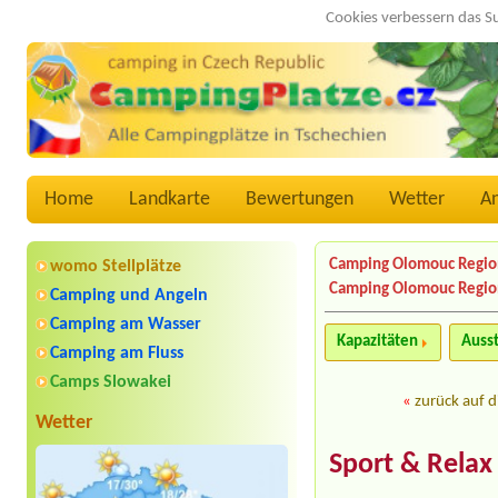
Cookies verbessern das S
Home
Landkarte
Bewertungen
Wetter
A
Camping Olomouc Regio
womo Stellplätze
Camping Olomouc Regio
Camping und Angeln
Camping am Wasser
Kapazitäten
Auss
Camping am Fluss
Camps Slowakei
«
zurück auf d
Wetter
Sport & Relax