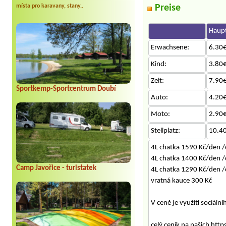
místa pro karavany, stany..
Preise
Haupt
Erwachsene:
6.30€
Kind:
3.80€
Zelt:
7.90€
Sportkemp-Sportcentrum Doubí
Auto:
4.20€
Moto:
2.90€
Stellplatz:
10.4
4L chatka 1590 Kč/den /
4L chatka 1400 Kč/den /
Camp Javořice - turistatek
4L chatka 1290 Kč/den /c
vratná kauce 300 Kč
V ceně je využití sociální
celý ceník na našich ht