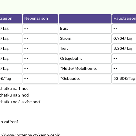
saison
Nebensaison
Hauptsaiso
/Tag
- -
Bus:
- -
/Tag
- -
Strom:
0.90€/Tag
/Tag
- -
Tier:
8.30€/Tag
/Tag
- -
Ortsgebühr:
- -
/Tag
- -
*Hütte/Mobilhome:
- -
0€/Tag
- -
*Gebäude:
53.80€/Tag
chatku na 1 noc
chatku na 2 noci
hatku na 3 a více nocí
ho zařízení.
tps://www.bozenov.cz/kemp-cenik