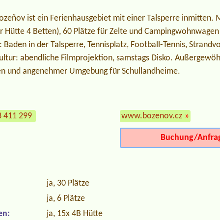
ozeňov ist ein Ferienhausgebiet mit einer Talsperre inmitten. 
er Hütte 4 Betten), 60 Plätze für Zelte und Campingwohnwagen 
: Baden in der Talsperre, Tennisplatz, Football-Tennis, Strandvo
Kultur: abendliche Filmprojektion, samstags Disko. Außergewö
en und angenehmer Umgebung für Schullandheime.
3 411 299
www.bozenov.cz
»
Buchung/Anfra
ja, 30 Plätze
ja, 6 Plätze
en:
ja, 15x 4B Hütte