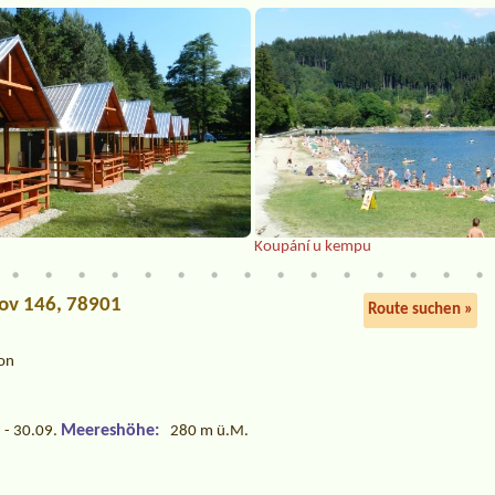
Koupání u kempu
nov 146, 78901
Route suchen »
on
Meereshöhe:
 - 30.09.
280 m ü.M.