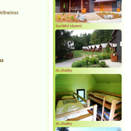
ellneinss
Sociální zázemí
ss
4L chatky
4L chatky