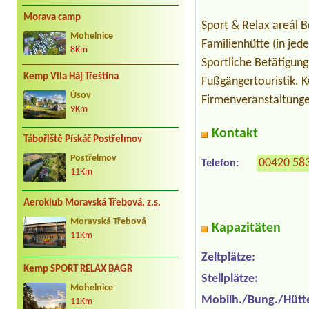
Morava camp
Sport & Relax areál B
Mohelnice
Familienhütte (in jed
8Km
Sportliche Betätigung
Kemp Vila Háj Třeština
Fußgängertouristik. 
Úsov
Firmenveranstaltung
9Km
Kontakt
Tábořiště Pískáč Postřelmov
Postřelmov
00420 58
Telefon:
11Km
Aeroklub Moravská Třebová, z.s.
Moravská Třebová
Kapazitäten
11Km
Zeltplätze:
Kemp SPORT RELAX BAGR
Stellplätze:
Mohelnice
Mobilh./Bung./Hütt
11Km