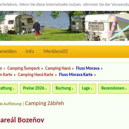
urferlebnis. Wenn Sie diese Internetseite nutzen, stimmen Sie der Verwen
nmelden
Info
Merkbox(
0
)
n
»
Camping Šumperk
»
Camping Haná
»
Fluss Morava
»
n Karte
»
Camping Haná Karte
»
Fluss Morava Karte
»
tattung
Preise 2026
Buchung
Lage
Rezensionen
Camping Zábřeh
ie Auflistung
|
 areál Bozeňov