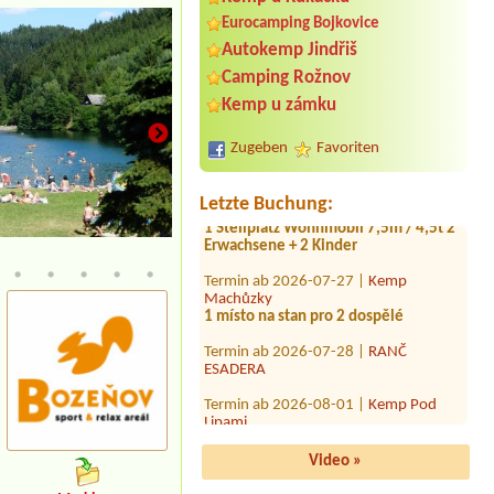
Eurocamping Bojkovice
Termin ab 2026-07-31 |
Vranovská
Autokemp Jindřiš
pláž - Holiday park
1x Auto mit Dachzelt
Camping Rožnov
Kemp u zámku
Termin ab 2026-07-26 |
Autokemp U
Kosů
karavan+přípojka+3 dospělí+1dítě
Zugeben
Favoriten
Termin ab 2026-08-06 |
Camp Borný
1 Stellplatz Wohnmobil 7,5m / 4,5t 2
Letzte Buchung:
Erwachsene + 2 Kinder
Sociální zázemí
Termin ab 2026-07-27 |
Kemp
Machůzky
1 místo na stan pro 2 dospělé
Termin ab 2026-07-28 |
RANČ
ESADERA
Termin ab 2026-08-01 |
Kemp Pod
Lipami
1 místo pro stan , dva dospělí a dítě 3
roky
Video »
Termin ab 2026-08-05 |
Kemp a
koupaliště Michal