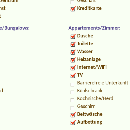
ozentrum
Geschäft
nst
Kreditkarte
t
e/Bungalows:
Appartements/Zimmer:
Dusche
Toilette
Wasser
Heizanlage
Internet/WiFi
TV
Barrierefreie Unterkunft
rd
Kühlschrank
Kochnische/Herd
Geschirr
Bettwäsche
Aufbettung