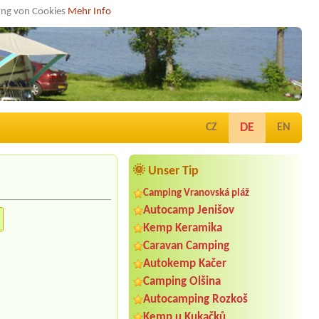
dung von Cookies
Mehr Info
DE
CZ
EN
🌞 Unser Tip
Camping Vranovská pláž
Autocamp Jenišov
Kemp Keramika
Caravan Camping
Autokemp Kačer
Camping Olšina
Autocamping Rozkoš
Kemp u Kukačků