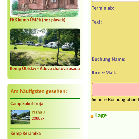
Termin ab:
FKK kemp Úštěk (bez plavek)
Text:
Buchung Name:
Kemp Úbislav - Ádova chatová osada
Ihre E-Mail:
Am häufigsten gesehen:
Sichere Buchung ohne P
Camp Sokol Troja
Praha 7
Lage
20889x
Kemp Keramika