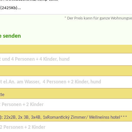
f
(2425Kb)...
* Der Preis kann für ganze Wohnungs
e senden
tte
):
22x2B, 2x 3B, 3x4B, 1xRomantický Zimmer/ Wellneinss hotel***