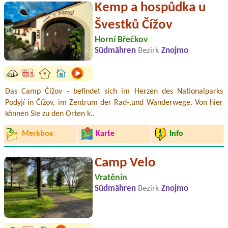
Kemp a hospůdka u
Švestků Čížov
Horní Břečkov
Südmähren
Bezirk
Znojmo
Das Camp Čížov - befindet sich im Herzen des Nationalparks
Podyjí in Čížov, im Zentrum der Rad-,und Wanderwege. Von hier
können Sie zu den Orten k..
Merkbox
Karte
Info
Camp Velo
Vratěnín
Südmähren
Bezirk
Znojmo