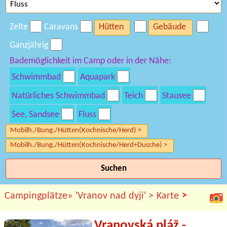
Zelte
Caravans
Hütten
Gebäude
Ganzjährig
Bademöglichkeit im Camp oder in der Nähe:
Schwimmbad
Aquapark
Natürliches Schwimmbad
Teich
Stausee
See, Sandsee
Fluss
Mobilh./Bung./Hütten(Kochnische/Herd) >
Mobilh./Bung./Hütten(Kochnische/Herd+Dusche) >
Suchen
>
Campingplätze»
'Vranov nad dyji' >
Karte
Vranovská pláž -