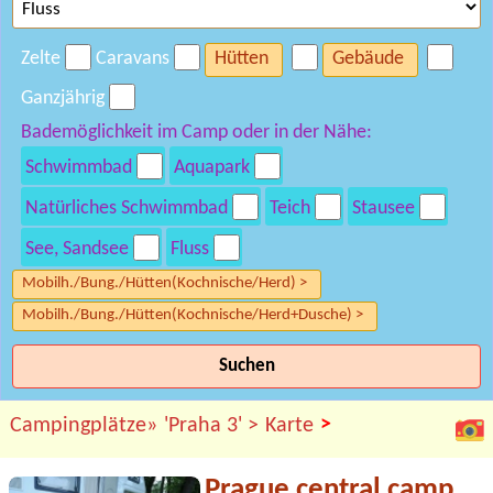
Zelte
Caravans
Hütten
Gebäude
Ganzjährig
Bademöglichkeit im Camp oder in der Nähe:
Schwimmbad
Aquapark
Natürliches Schwimmbad
Teich
Stausee
See, Sandsee
Fluss
Mobilh./Bung./Hütten(Kochnische/Herd) >
Mobilh./Bung./Hütten(Kochnische/Herd+Dusche) >
Suchen
>
Campingplätze»
'Praha 3' >
Karte
Prague central camp