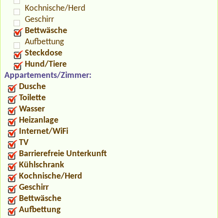
Kochnische/Herd
Geschirr
Bettwäsche
Aufbettung
Steckdose
Hund/Tiere
Appartements/Zimmer:
Dusche
Toilette
Wasser
Heizanlage
Internet/WiFi
TV
Barrierefreie Unterkunft
Kühlschrank
Kochnische/Herd
Geschirr
Bettwäsche
Aufbettung