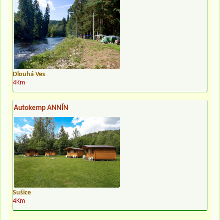
Dlouhá Ves
4Km
Autokemp ANNÍN
Sušice
4Km