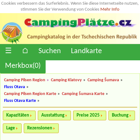
Cookies verbessern das Surferlebnis. Wenn Sie diese Internetseite nutzen,
stimmen Sie der Verwendung von Cookies
Mehr Info
☰
⌂
Suchen
Landkarte
Merkbox(
0
)
Camping Pilsen Region
»
Camping Klatovy
»
Camping Šumava
»
Fluss Otava
»
Camping Pilsen Region Karte
»
Camping Šumava Karte
»
Fluss Otava Karte
»
Kapazitäten
Ausstattung
Preise 2025
Buchung
Lage
Rezensionen