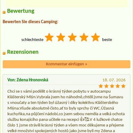
Bewertung
Bewerten Sie dieses Camping:
schlechteste
beste
Rezensionen
Kommentar einfügen
»
Von: Zdena Hronovská
18. 07. 2026
Chci se s vámi podělit o krásný týden pobytu v autocampu
Klášterský Mlýn.Vybrala jsem ho náhodně,chtěli jsme na Šumavu
s vnoučaty a ten týden byl úžasný i díky kolektivu Klášterského
Mlýna.Všude absolutně čisto,ať to byly sprchy či WC.Úžasná
kuchyňka,na půjčení nádobí,co jsem sebou neměla a velká ochota
službu konajícího pana učitele na recepci 👍🥰.V 4 lužkové chatce
číslo 1 jsme strávili krásný týden a všem moc děkujeme a přejeme
velké množstvi spokojených hostů jako jsme byli my Zdena a