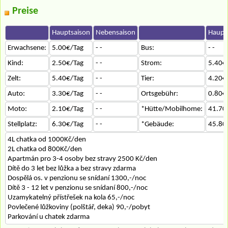
Preise
Hauptsaison
Nebensaison
Haupt
Erwachsene:
5.00€/Tag
- -
Bus:
- -
Kind:
2.50€/Tag
- -
Strom:
5.40€
Zelt:
5.40€/Tag
- -
Tier:
4.20€
Auto:
3.30€/Tag
- -
Ortsgebühr:
0.80€
Moto:
2.10€/Tag
- -
*Hütte/Mobilhome:
41.70
Stellplatz:
6.30€/Tag
- -
*Gebäude:
45.80
4L chatka od 1000Kč/den
2L chatka od 800Kč/den
Apartmán pro 3-4 osoby bez stravy 2500 Kč/den
Dítě do 3 let bez lůžka a bez stravy zdarma
Dospělá os. v penzionu se snídaní 1300,-/noc
Dítě 3 - 12 let v penzionu se snídaní 800,-/noc
Uzamykatelný přístřešek na kola 65,-/noc
Povlečené lůžkoviny (polštář, deka) 90,-/pobyt
Parkování u chatek zdarma