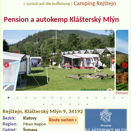
Camping Rejštejn
«
zurück auf die Auflistung
|
Pension a autokemp Klášterský Mlýn
Pension
Rejštejn
, Klášterský Mlýn 9, 34192
Bezirk:
Klatovy
Route suchen »
Region:
Pilsen Region
Gebiet:
Šumava