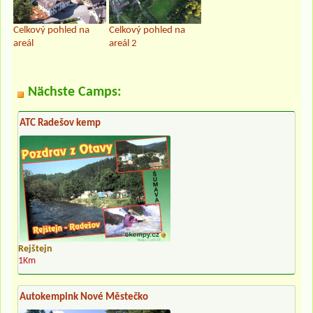
Celkový pohled na
Celkový pohled na
areál
areál 2
Nächste Camps:
ATC Radešov kemp
Rejštejn
1Km
Autokempink Nové Městečko