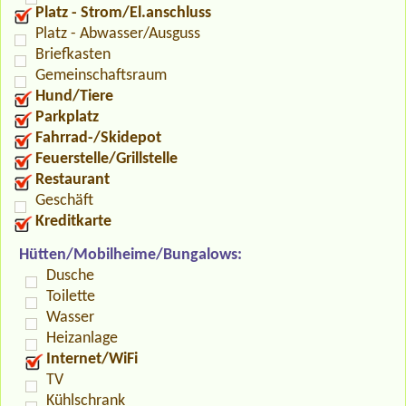
Platz - Strom/El.anschluss
Platz - Abwasser/Ausguss
Briefkasten
Gemeinschaftsraum
Hund/Tiere
Parkplatz
Fahrrad-/Skidepot
Feuerstelle/Grillstelle
Restaurant
Geschäft
Kreditkarte
Hütten/Mobilheime/Bungalows:
Dusche
Toilette
Wasser
Heizanlage
Internet/WiFi
TV
Kühlschrank