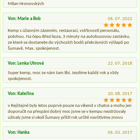
Milan Hronovských
Von: Marie a Bob
06. 07. 2022
Kemp s úžasným zázemím, restaurací, vstřícností personálu,
polohou. Na čepu Březí koza, 3 minuty na autobusovou zastávku,
ze které se dostanete do výchozích bodů překrásných výšlapů po
Šumavě. Max. spokojenost.
Von: Lenka Uhrová
22. 07. 2018
Super kemp, moc se nám tam líbí. Jezdíme každý rok a vždy
spokojenost.
Von: Kateřina
20. 08. 2017
v Rejštejně byly letos poprvé pouze na víkend v chatce a mohu jen
doporučit na přespání dobrý moc jsme se v kempu nezdržovaly
užívaly jsme si okolí Šumavy příští rok určitě navštívíme znovu
Von: Hanka
06. 03. 2017