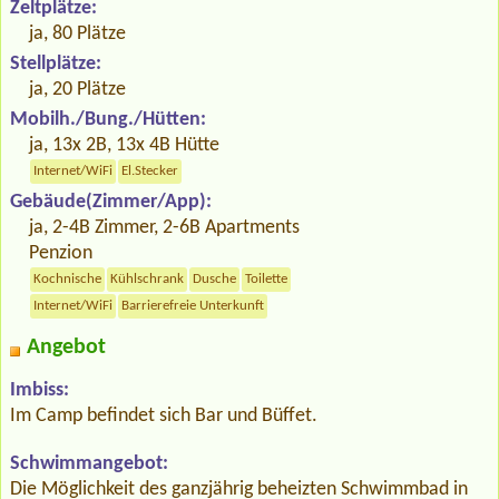
Zeltplätze:
ja, 80 Plätze
Stellplätze:
ja, 20 Plätze
Mobilh./Bung./Hütten:
ja, 13x 2B, 13x 4B Hütte
Internet/WiFi
El.Stecker
Gebäude(Zimmer/App):
ja, 2-4B Zimmer, 2-6B Apartments
Penzion
Kochnische
Kühlschrank
Dusche
Toilette
Internet/WiFi
Barrierefreie Unterkunft
Angebot
Imbiss:
Im Camp befindet sich Bar und Büffet.
Schwimmangebot:
Die Möglichkeit des ganzjährig beheizten Schwimmbad in