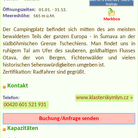
Öffnungszeiten:
01.01. - 31.12.
Meereshöhe:
565 m ü.M.
Merkbox
Der Campingplatz befindet sich mitten des am meisten
bewaldeten Teils der ganzen Europa - in Šumava an der
südböhmischen Grenze Tschechiens. Man findet uns in
ruhigem Tal am Ufer des sauberen, goldhaltigen Flusses
Otava, der von Bergen, Fichtenwälder und vielen
historischen Sehenswürdigkeiten umgeben ist.
Zertifikation: Radfahrer sind gegrüßt.
Kontakt
www.klasterskymlyn.cz
»
Telefon:
00420 601 521 931
Buchung/Anfrage senden
Kapazitäten