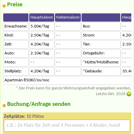
Preise
Hauptsaison
Nebensaison
Haupt
Erwachsene:
5.00€/Tag
- -
Bus:
- -
Kind:
2.50€/Tag
- -
Strom:
4.20€
Zelt:
4.20€/Tag
- -
Tier:
2.10€
Auto:
2.10€/Tag
- -
Ortsgebühr:
- -
Moto:
- -
- -
*Hütte/Mobilhome:
- -
Stellplatz:
4.20€/Tag
- -
*Gebäude:
35.40
Apartmán 850Kč/os/noc
* Der Preis kann für ganze Wohnungseinheit angegeben werden.
Letzte Akt. 2026
Buchung/Anfrage senden
Zeltplätze:
10 Plätze