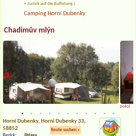
«
zurück auf die Auflistung
|
Camping Horní Dubenky
Chadimův mlýn
pokoj
Horní Dubenky
, Horní Dubenky 33,
58852
Route suchen »
Bezirk:
Jihlava