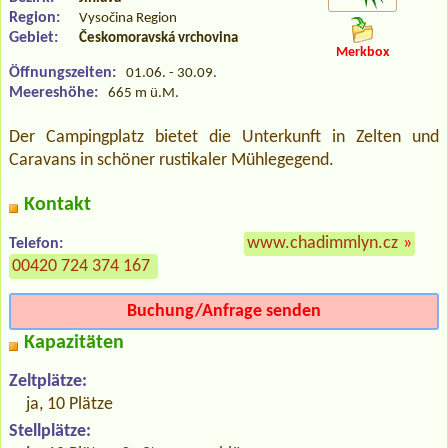
Region:
Vysočina Region
Gebiet:
Českomoravská vrchovina
Merkbox
Öffnungszeiten:
01.06. - 30.09.
Meereshöhe:
665 m ü.M.
Der Campingplatz bietet die Unterkunft in Zelten und
Caravans in schöner rustikaler Mühlegegend.
Kontakt
www.chadimmlyn.cz
»
Telefon:
00420 724 374 167
Buchung/Anfrage senden
Kapazitäten
Zeltplätze:
ja, 10 Plätze
Stellplätze: