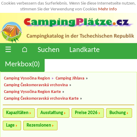
Cookies verbessern das Surferlebnis. Wenn Sie diese Internetseite nutzen,
stimmen Sie der Verwendung von Cookies
Mehr Info
☰
⌂
Suchen
Landkarte
Merkbox(
0
)
Camping Vysočina Region
»
Camping Jihlava
»
Camping Českomoravská vrchovina
»
Camping Vysočina Region Karte
»
Camping Českomoravská vrchovina Karte
»
Kapazitäten
Ausstattung
Preise 2026
Buchung
Lage
Rezensionen