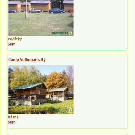
Počátky
5Km
Camp Velkopařezitý
Řásná
6Km