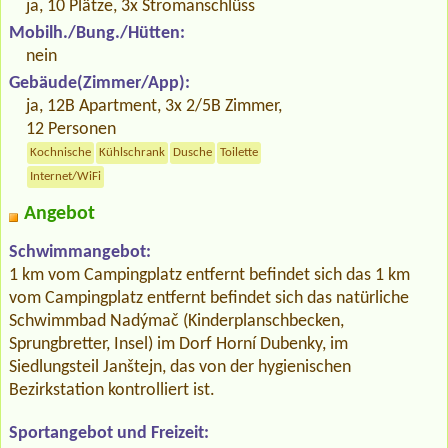
ja, 10 Plätze, 3x Stromanschlüss
Mobilh./Bung./Hütten:
nein
Gebäude(Zimmer/App):
ja, 12B Apartment, 3x 2/5B Zimmer,
12 Personen
Kochnische
Kühlschrank
Dusche
Toilette
Internet/WiFi
Angebot
Schwimmangebot:
1 km vom Campingplatz entfernt befindet sich das 1 km
vom Campingplatz entfernt befindet sich das natürliche
Schwimmbad Nadýmač (Kinderplanschbecken,
Sprungbretter, Insel) im Dorf Horní Dubenky, im
Siedlungsteil Janštejn, das von der hygienischen
Bezirkstation kontrolliert ist.
Sportangebot und Freizeit: