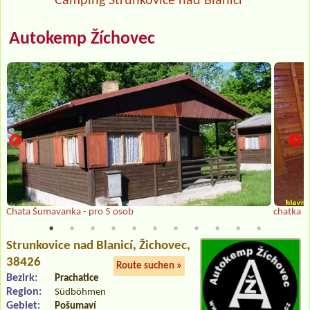
Camping Strunkovice nad Blanicí
Autokemp Žíchovec
Chata Šumavanka - pro 5 osob
chatka
Strunkovice nad Blanicí
, Žichovec,
38426
Route suchen »
Bezirk:
Prachatice
Region:
Südböhmen
Gebiet:
Pošumaví