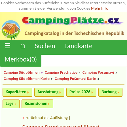
Cookies verbessern das Surferlebnis. Wenn Sie diese Internetseite nutzen,
stimmen Sie der Verwendung von Cookies
Mehr Info
☰
⌂
Suchen
Landkarte
Merkbox(
0
)
Camping Südböhmen
»
Camping Prachatice
»
Camping Pošumaví
»
Camping Südböhmen Karte
»
Camping Pošumaví Karte
»
Kapazitäten
Ausstattung
Preise 2026
Buchung
Lage
Rezensionen
«
zurück auf die Auflistung
|