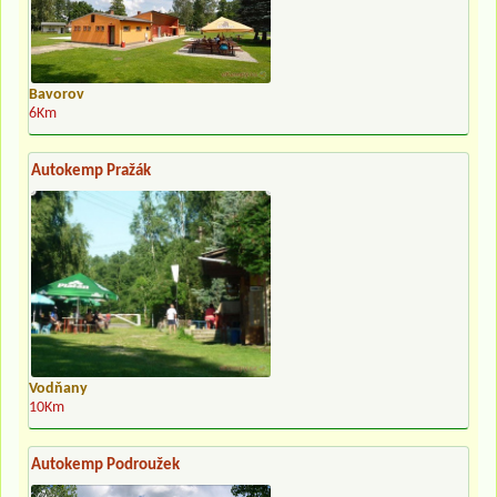
Bavorov
6Km
Autokemp Pražák
Vodňany
10Km
Autokemp Podroužek