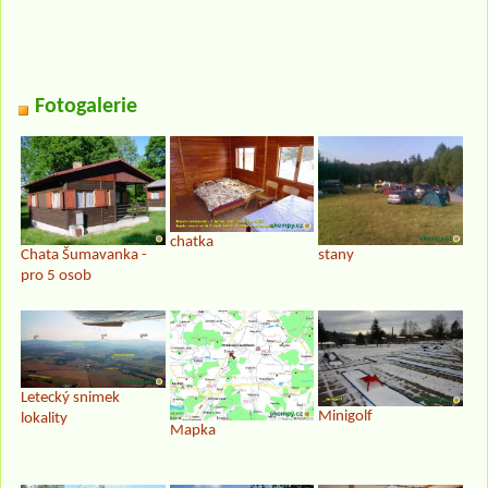
Fotogalerie
chatka
Chata Šumavanka -
stany
pro 5 osob
Letecký snimek
Minigolf
lokality
Mapka