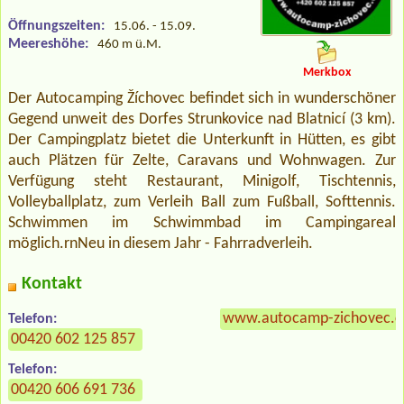
Öffnungszeiten:
15.06. - 15.09.
Meereshöhe:
460 m ü.M.
Merkbox
Der Autocamping Žíchovec befindet sich in wunderschöner
Gegend unweit des Dorfes Strunkovice nad Blatnicí (3 km).
Der Campingplatz bietet die Unterkunft in Hütten, es gibt
auch Plätzen für Zelte, Caravans und Wohnwagen. Zur
Verfügung steht Restaurant, Minigolf, Tischtennis,
Volleyballplatz, zum Verleih Ball zum Fußball, Softtennis.
Schwimmen im Schwimmbad im Campingareal
möglich.rnNeu in diesem Jahr - Fahrradverleih.
Kontakt
www.autocamp-zichovec.c
Telefon:
00420 602 125 857
Telefon:
00420 606 691 736