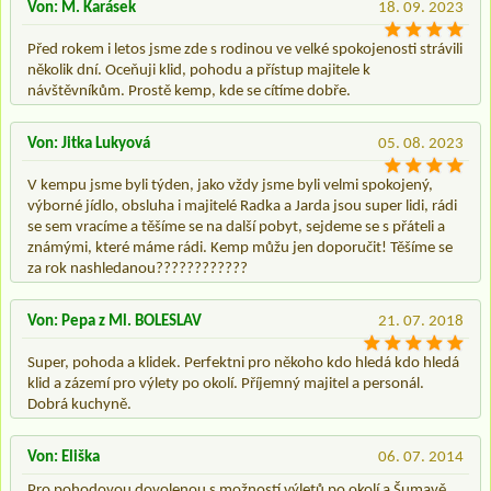
Von: M. Karásek
18. 09. 2023
Před rokem i letos jsme zde s rodinou ve velké spokojenosti strávili
několik dní. Oceňuji klid, pohodu a přístup majitele k
návštěvníkům. Prostě kemp, kde se cítíme dobře.
Von: Jitka Lukyová
05. 08. 2023
V kempu jsme byli týden, jako vždy jsme byli velmi spokojený,
výborné jídlo, obsluha i majitelé Radka a Jarda jsou super lidi, rádi
se sem vracíme a těšíme se na další pobyt, sejdeme se s přáteli a
známými, které máme rádi. Kemp můžu jen doporučit! Těšíme se
za rok nashledanou????????????
Von: Pepa z Ml. BOLESLAV
21. 07. 2018
Super, pohoda a klidek. Perfektni pro někoho kdo hledá kdo hledá
klid a zázemí pro výlety po okolí. Příjemný majitel a personál.
Dobrá kuchyně.
Von: Eliška
06. 07. 2014
Pro pohodovou dovolenou s možností výletů po okolí a Šumavě