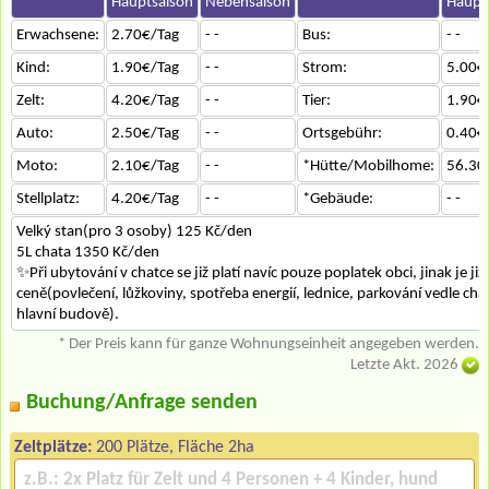
Hauptsaison
Nebensaison
Haupt
Erwachsene:
2.70€/Tag
- -
Bus:
- -
Kind:
1.90€/Tag
- -
Strom:
5.00€
Zelt:
4.20€/Tag
- -
Tier:
1.90€
Auto:
2.50€/Tag
- -
Ortsgebühr:
0.40€
Moto:
2.10€/Tag
- -
*Hütte/Mobilhome:
56.30
Stellplatz:
4.20€/Tag
- -
*Gebäude:
- -
Velký stan(pro 3 osoby) 125 Kč/den
5L chata 1350 Kč/den
✨Při ubytování v chatce se již platí navíc pouze poplatek obci, jinak je ji
ceně(povlečení, lůžkoviny, spotřeba energií, lednice, parkování vedle chat
hlavní budově).
* Der Preis kann für ganze Wohnungseinheit angegeben werden.
Letzte Akt. 2026
Buchung/Anfrage senden
Zeltplätze:
200 Plätze, Fläche 2ha