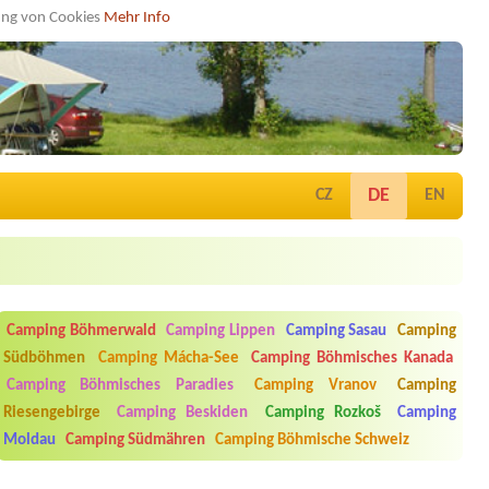
dung von Cookies
Mehr Info
DE
CZ
EN
Camping Böhmerwald
Camping Lippen
Camping Sasau
Camping
Südböhmen
Camping Mácha-See
Camping Böhmisches Kanada
Camping Böhmisches Paradies
Camping Vranov
Camping
Riesengebirge
Camping Beskiden
Camping Rozkoš
Camping
Moldau
Camping Südmähren
Camping Böhmische Schweiz