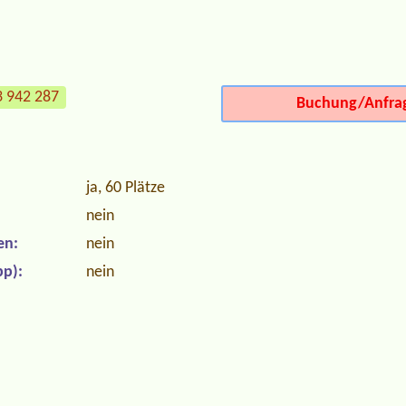
3 942 287
Buchung/Anfra
ja, 60 Plätze
nein
en:
nein
p):
nein