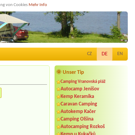
dung von Cookies
Mehr Info
DE
CZ
EN
🌞 Unser Tip
Camping Vranovská pláž
Autocamp Jenišov
Kemp Keramika
Caravan Camping
Autokemp Kačer
Camping Olšina
Autocamping Rozkoš
Kemp u Kukačků