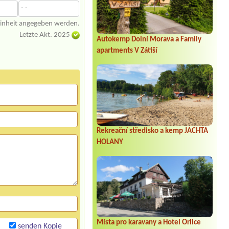
- -
einheit angegeben werden.
Letzte Akt. 2025
Autokemp Dolní Morava a Family
apartments V Zátiší
Rekreační středisko a kemp JACHTA
HOLANY
Místa pro karavany a Hotel Orlice
senden Kopie