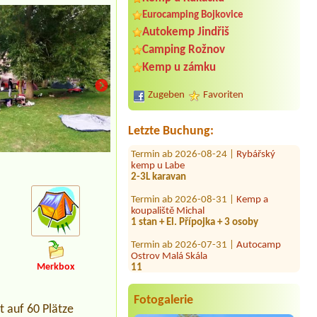
Eurocamping Bojkovice
Autokemp Jindřiš
Termin ab 2026-08-14 |
Tábořište u
Camping Rožnov
Písečáků
Kemp u zámku
2 místa u vody
Termin ab 2026-08-06 |
Autokemp U
Zugeben
Favoriten
Pískovny
1 chata
Letzte Buchung:
Termin ab 2026-08-24 |
Rybářský
kemp u Labe
2-3L karavan
Termin ab 2026-08-31 |
Kemp a
koupaliště Michal
1 stan + El. Přípojka + 3 osoby
Termin ab 2026-07-31 |
Autocamp
Ostrov Malá Skála
11
Merkbox
Termin ab 2026-08-07 |
Tábořiště
Leskovec
1 stan/2 osoby
Fotogalerie
t auf 60 Plätze