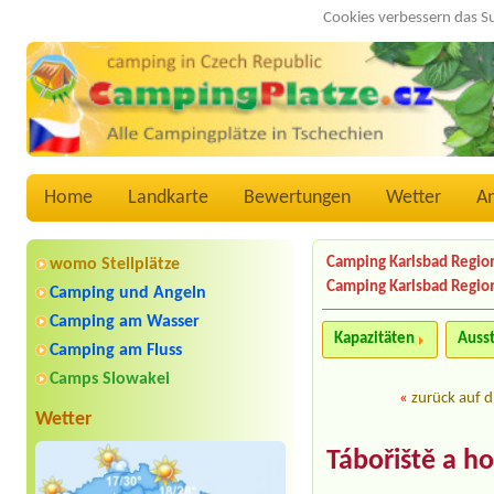
Cookies verbessern das S
Home
Landkarte
Bewertungen
Wetter
A
Camping Karlsbad Regio
womo Stellplätze
Camping Karlsbad Regio
Camping und Angeln
Camping am Wasser
Kapazitäten
Auss
Camping am Fluss
Camps Slowakei
«
zurück auf d
Wetter
Tábořiště a h