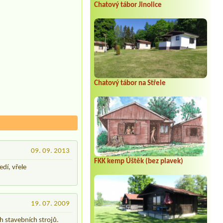
Chatový tábor Jinolice
Chatový tábor na Střele
09. 09. 2013
FKK kemp Úštěk (bez plavek)
dí, vřele
19. 07. 2009
 stavebních strojů.