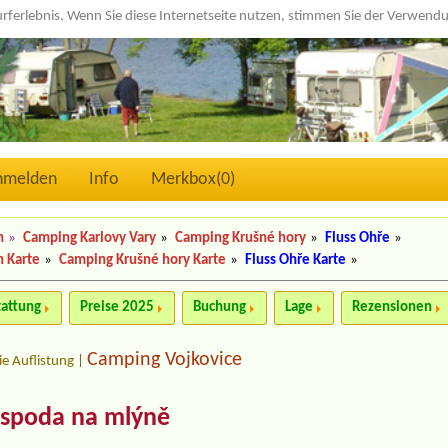
urferlebnis. Wenn Sie diese Internetseite nutzen, stimmen Sie der Verwen
nmelden
Info
Merkbox(
0
)
n
»
Camping Karlovy Vary
»
Camping Krušné hory
»
Fluss Ohře
»
n Karte
»
Camping Krušné hory Karte
»
Fluss Ohře Karte
»
tattung
Preise 2025
Buchung
Lage
Rezensionen
Camping Vojkovice
ie Auflistung
|
ospoda na mlýně