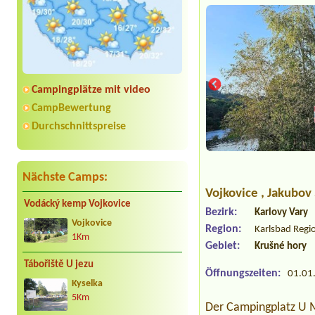
Campingplätze mit video
CampBewertung
Durchschnittspreise
Nächste Camps:
Vojkovice
, Jakubov
Vodácký kemp Vojkovice
Bezirk:
Karlovy Vary
Vojkovice
Region:
Karlsbad Regi
1Km
Gebiet:
Krušné hory
Tábořiště U jezu
Öffnungszeiten:
01.01.
Kyselka
5Km
Der Campingplatz U Ml