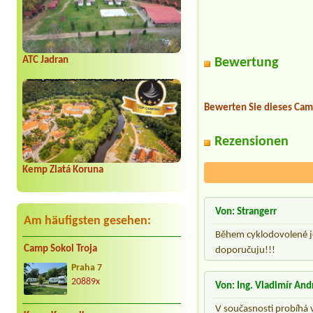
ATC Jadran
Bewertung
Bewerten Sie dieses Cam
Rezensionen
Kemp Zlatá Koruna
Von: Strangerr
Am häufigsten gesehen:
Během cyklodovolené jed
Camp Sokol Troja
doporučuju!!!
Praha 7
20889x
Von: Ing. Vladimír And
V současnosti probíhá 