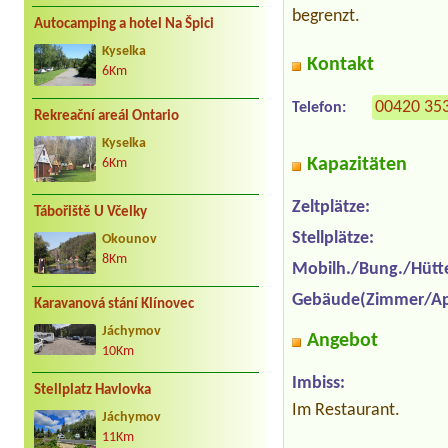
begrenzt.
Autocamping a hotel Na Špici
Kyselka
Kontakt
6Km
00420 35
Telefon:
Rekreační areál Ontario
Kyselka
Kapazitäten
6Km
Zeltplätze:
Tábořiště U Včelky
Stellplätze:
Okounov
8Km
Mobilh./Bung./Hütt
Gebäude(Zimmer/Ap
Karavanová stání Klínovec
Jáchymov
Angebot
10Km
Imbiss:
Stellplatz Havlovka
Im Restaurant.
Jáchymov
11Km