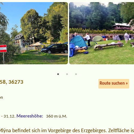
 58, 36273
Route suchen »
on
Meereshöhe:
 - 31.12.
360 m ü.M.
ýna befindet sich im Vorgebirge des Erzgebirges. Zeltfläche is