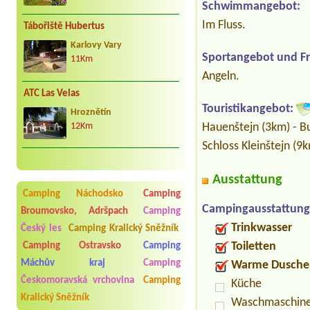
Schwimmangebot:
Im Fluss.
Tábořiště Hubertus
Karlovy Vary
Sportangebot und Fre
11Km
Angeln.
ATC Las Velas
Touristikangebot:
Hroznětín
Hauenštejn (3km) - Bu
12Km
Schloss Kleinštejn (9
Ausstattung
Camping Náchodsko
Camping
Campingausstattung
Broumovsko, Adršpach
Camping
Trinkwasser
Český les
Camping Kralický Sněžník
Toiletten
Camping Ostravsko
Camping
Máchův kraj
Camping
Warme Dusche
Českomoravská vrchovina
Camping
Küche
Kralický Sněžník
Waschmaschin