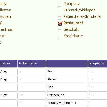
latz
Parkplatz
iletten
Fahrrad-/Skidepot
uschen
Feuerstelle/Grillstelle
PC
Restaurant
zentrum
Geschäft
nst
Kreditkarte
t
saison
Nebensaison
Hauptsaiso
/Tag
- -
Bus:
- -
/Tag
- -
Strom:
- -
- -
Tier:
- -
/Tag
- -
Ortsgebühr:
- -
- -
*Hütte/Mobilhome:
- -