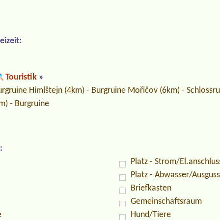
izeit:
Touristik
»
rgruine Himlštejn (4km) - Burgruine Mořičov (6km) - Schlossru
km) - Burgruine
:
Platz - Strom/El.anschlus
Platz - Abwasser/Ausguss
Briefkasten
Gemeinschaftsraum
e
Hund/Tiere