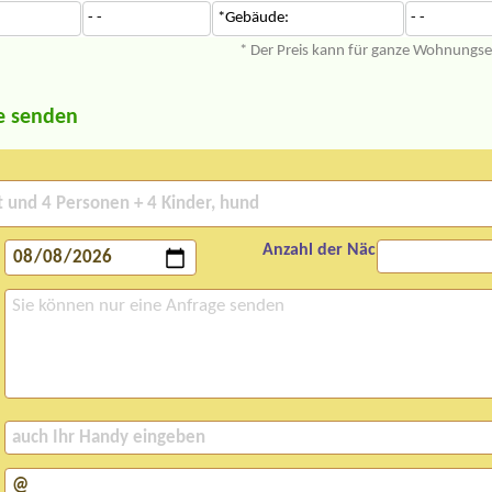
- -
*Gebäude:
- -
* Der Preis kann für ganze Wohnungs
e senden
Anzahl der Nächte: