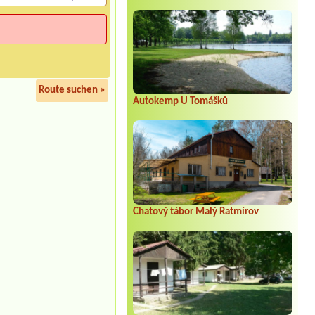
Route suchen »
Autokemp U Tomášků
Chatový tábor Malý Ratmírov