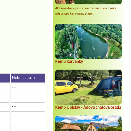
4L bungalovy se soc.zažízením + kuchyňka,
místa pro karavany, stany..
Kemp Karvánky
n
Nebensaison
- -
- -
- -
Kemp Úbislav - Ádova chatová osada
- -
- -