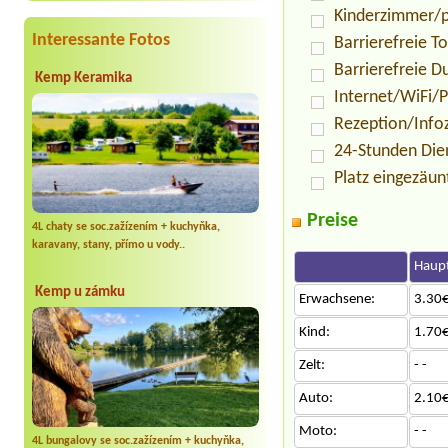
Kinderzimmer/p
Interessante Fotos
Barrierefreie To
Barrierefreie D
Kemp Keramika
Internet/WiFi/
Rezeption/Info
24-Stunden Die
Platz eingezäun
Preise
4L chaty se soc.zažízením + kuchyňka,
karavany, stany, přímo u vody..
Haupt
Kemp u zámku
Erwachsene:
3.30€
Kind:
1.70€
Zelt:
- -
Auto:
2.10€
Moto:
- -
4L bungalovy se soc.zažízením + kuchyňka,