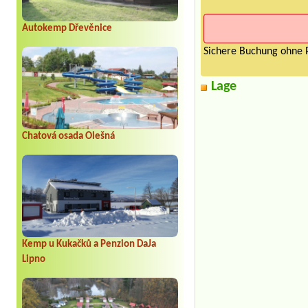
Autokemp Dřevěnice
Sichere Buchung ohne P
Lage
Chatová osada Olešná
Kemp u Kukačků a Penzion DaJa
Lipno