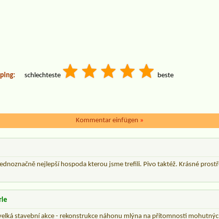
ping:
schlechteste
beste
Kommentar einfügen
»
noznačně nejlepší hospoda kterou jsme trefili. Pivo taktéž. Krásné prostře
rle
velká stavební akce - rekonstrukce náhonu mlýna na přítomnosti mohutných