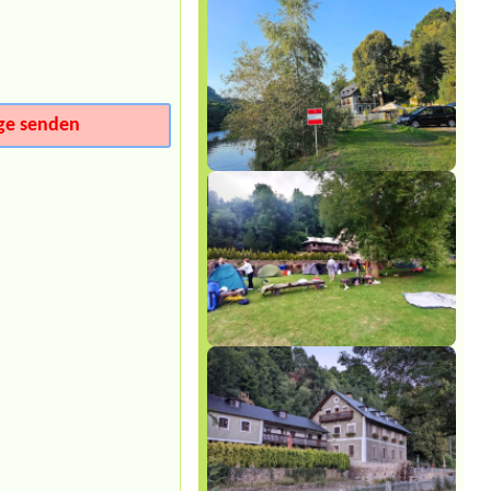
Termin ab 2026-07-25 |
Kemp
Zahrada
Chatka
Termin ab 2026-08-15 |
Tábořiště
Pikovice
3x místo pro stan, 2x auto
ge senden
Termin ab 2026-08-12 |
Koupaliště
Lido
Bungalow für 2 Personen+ PKW
Stellplatz
Termin ab 2026-08-11 |
Kemp Na
Břečkárně
1 místo pro stan + 4 osoby (2+2) +
elektrická přípojka + auto1 místo u
vody, 2 dospělí, 2 děti, elektrická
přípojka, auto