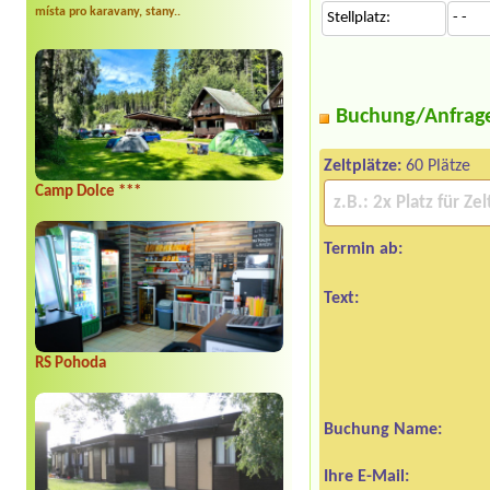
místa pro karavany, stany..
Stellplatz:
- -
Buchung/Anfrag
Zeltplätze:
60 Plätze
Camp Dolce ***
Termin ab:
Text:
RS Pohoda
Buchung Name:
Ihre E-Mail: