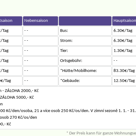
saison
Nebensaison
Hauptsaiso
/Tag
- -
Bus:
6.30€/Tag
/Tag
- -
Strom:
6.30€/Tag
/Tag
- -
Tier:
1.30€/Tag
/Tag
- -
Ortsgebühr:
- -
/Tag
- -
*Hütte/Mobilhome:
83.30€/Tag
0€/Tag
- -
*Gebäude:
12.50€/Tag
n - ZÁLOHA 2000,- Kč
 ZÁLOHA 5000,- Kč
en
00 Kč/den/osoba, 21 a více osob 250 Kč/os/den. V zimní sezoně 1. 1. - 31
 osob 270 Kč/os/den
0,- Kč
* Der Preis kann für ganze Wohnungs