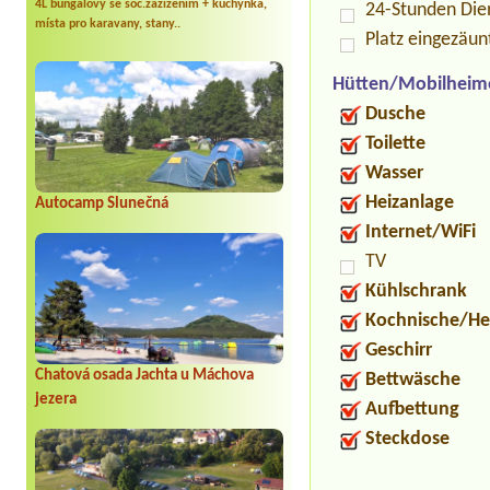
4L bungalovy se soc.zažízením + kuchyňka,
24-Stunden Die
místa pro karavany, stany..
Platz eingezäun
Hütten/Mobilheim
Dusche
Toilette
Wasser
Heizanlage
Autocamp Slunečná
Internet/WiFi
TV
Kühlschrank
Kochnische/He
Geschirr
Chatová osada Jachta u Máchova
Bettwäsche
jezera
Aufbettung
Steckdose