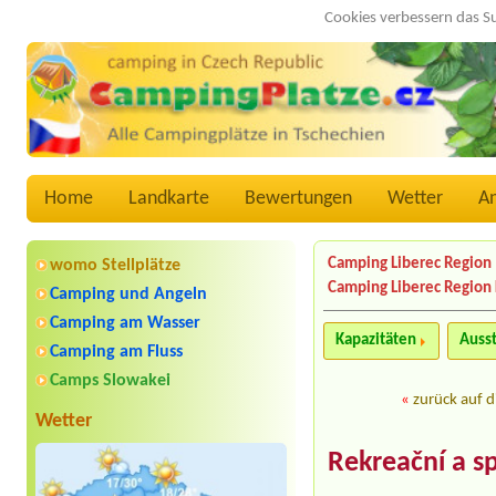
Cookies verbessern das S
Home
Landkarte
Bewertungen
Wetter
A
Camping Liberec Region
womo Stellplätze
Camping Liberec Region 
Camping und Angeln
Camping am Wasser
Kapazitäten
Auss
Camping am Fluss
Camps Slowakei
«
zurück auf d
Wetter
Rekreační a s