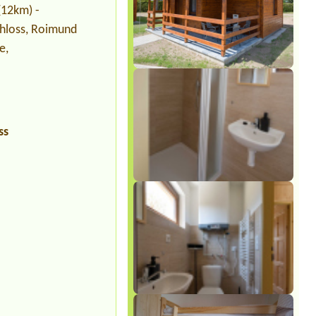
(12km) -
chloss, Roimund
e,
ss