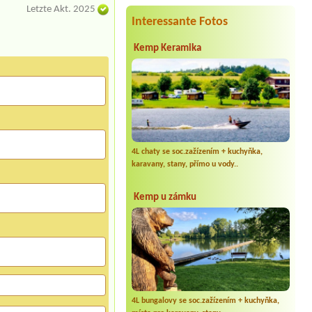
Letzte Akt. 2025
Interessante Fotos
Kemp Keramika
4L chaty se soc.zažízením + kuchyňka,
karavany, stany, přímo u vody..
Kemp u zámku
4L bungalovy se soc.zažízením + kuchyňka,