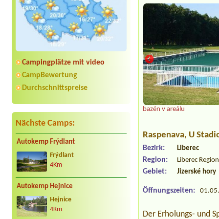
Campingplätze mit video
CampBewertung
Durchschnittspreise
bazén v areálu
Nächste Camps:
Raspenava
, U Stad
Autokemp Frýdlant
Bezirk:
Liberec
Frýdlant
Region:
Liberec Regio
4Km
Gebiet:
Jizerské hory
Autokemp Hejnice
Öffnungszeiten:
01.05.
Hejnice
4Km
Der Erholungs- und S