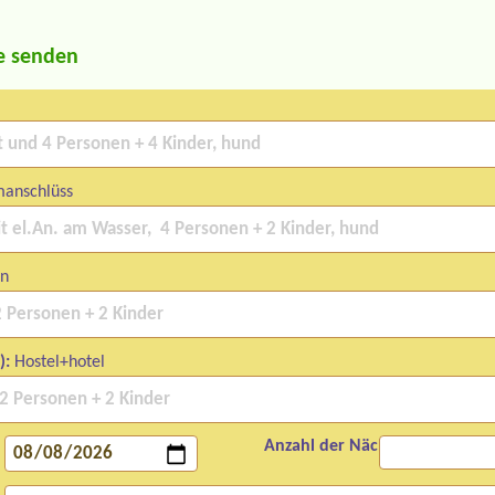
e senden
manschlüss
en
):
Hostel+hotel
Anzahl der Nächte: