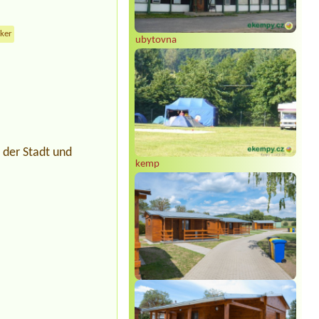
cker
ubytovna
 der Stadt und
kemp