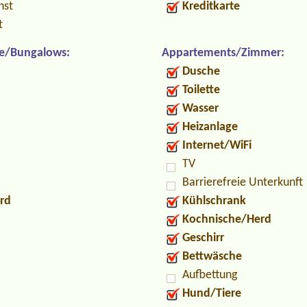
nst
Kreditkarte
t
e/Bungalows:
Appartements/Zimmer:
Dusche
Toilette
Wasser
Heizanlage
Internet/WiFi
TV
Barrierefreie Unterkunft
rd
Kühlschrank
Kochnische/Herd
Geschirr
Bettwäsche
Aufbettung
Hund/Tiere