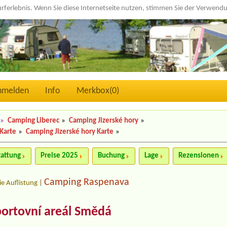
urferlebnis. Wenn Sie diese Internetseite nutzen, stimmen Sie der Verwen
nmelden
Info
Merkbox(
0
)
»
Camping Liberec
»
Camping Jizerské hory
»
Karte
»
Camping Jizerské hory Karte
»
tattung
Preise 2025
Buchung
Lage
Rezensionen
Camping Raspenava
ie Auflistung
|
portovní areál Smědá