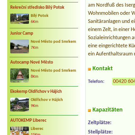
am Nordfuß des Iserge
Rekreční středisko Bílý Potok
Wohnmobilen oder Woh
Bílý Potok
Sanitäranlagen und ei
6Km
einem Zelt, in einer 
Junior Camp
Sozialeinrichtungen a
Nové Město pod Smrkem
eine eingerichtete K
7Km
ein Aufenthaltsraum 
Autocamp Nové Město
Kontakt
Nové Město pod Smrkem
8Km
00420 60
Telefon:
Ekokemp Oldřichov v Hájích
Oldřichov v Hájích
9Km
Kapazitäten
AUTOKEMP Liberec
Zeltplätze:
Liberec
Stellplätze:
15Km