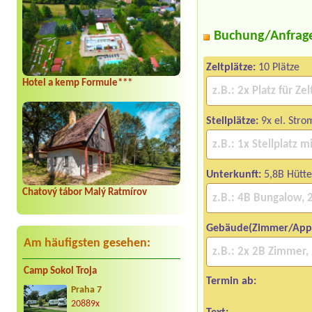
Buchung/Anfrag
Zeltplätze:
10 Plätze
Hotel a kemp Formule***
Stellplätze:
9x el. Stro
Unterkunft:
5,8B Hütt
Chatový tábor Malý Ratmírov
Gebäude(Zimmer/App
Am häufigsten gesehen:
Camp Sokol Troja
Termin ab:
Praha 7
20889x