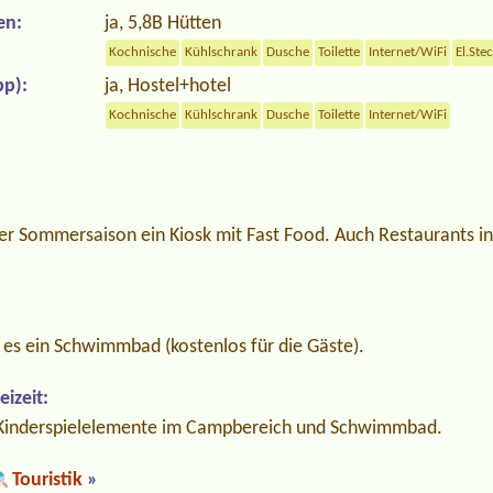
en:
ja, 5,8B Hütten
Kochnische
Kühlschrank
Dusche
Toilette
Internet/WiFi
El.Ste
p):
ja, Hostel+hotel
Kochnische
Kühlschrank
Dusche
Toilette
Internet/WiFi
er Sommersaison ein Kiosk mit Fast Food. Auch Restaurants in
 es ein Schwimmbad (kostenlos für die Gäste).
izeit:
. Kinderspielelemente im Campbereich und Schwimmbad.
Touristik
»