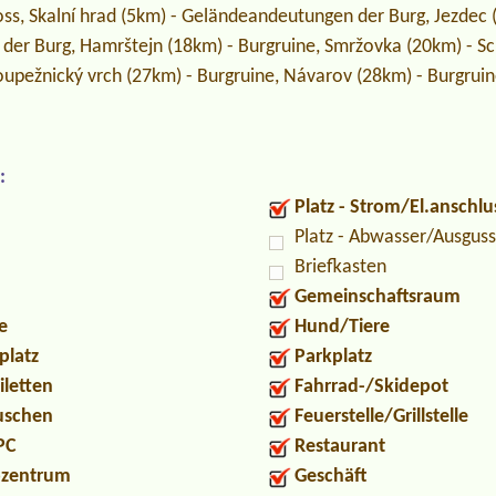
oss, Skalní hrad (5km) - Geländeandeutungen der Burg, Jezdec 
er Burg, Hamrštejn (18km) - Burgruine, Smržovka (20km) - S
oupežnický vrch (27km) - Burgruine, Návarov (28km) - Burgruin
:
Platz - Strom/El.anschlu
Platz - Abwasser/Ausguss
Briefkasten
Gemeinschaftsraum
e
Hund/Tiere
platz
Parkplatz
iletten
Fahrrad-/Skidepot
Duschen
Feuerstelle/Grillstelle
PC
Restaurant
ozentrum
Geschäft