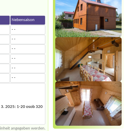
n
Nebensaison
- -
- -
- -
- -
- -
- -
. 3. 2025: 1-20 osob 320
einheit angegeben werden.