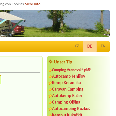
dung von Cookies
Mehr Info
DE
CZ
EN
🌞 Unser Tip
Camping Vranovská pláž
Autocamp Jenišov
Kemp Keramika
Caravan Camping
Autokemp Kačer
Camping Olšina
Autocamping Rozkoš
Kemp u Kukačků