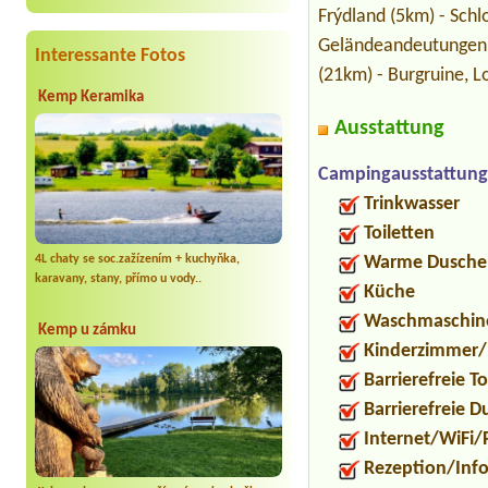
Frýdland (5km) - Schl
Geländeandeutungen d
Interessante Fotos
(21km) - Burgruine, L
Kemp Keramika
Ausstattung
Campingausstattung
Trinkwasser
Toiletten
4L chaty se soc.zažízením + kuchyňka,
Warme Dusche
karavany, stany, přímo u vody..
Küche
Waschmaschin
Kemp u zámku
Kinderzimmer/
Barrierefreie To
Barrierefreie 
Internet/WiFi/
Rezeption/Inf