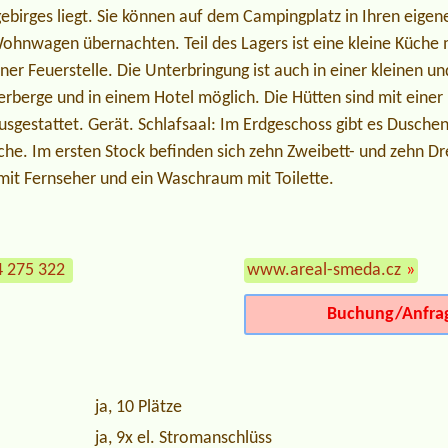
birges liegt. Sie können auf dem Campingplatz in Ihren eigene
nwagen übernachten. Teil des Lagers ist eine kleine Küche m
ner Feuerstelle. Die Unterbringung ist auch in einer kleinen un
Herberge und in einem Hotel möglich. Die Hütten sind mit eine
usgestattet. Gerät. Schlafsaal: Im Erdgeschoss gibt es Dusche
üche. Im ersten Stock befinden sich zehn Zweibett- und zehn D
mit Fernseher und ein Waschraum mit Toilette.
4 275 322
www.areal-smeda.cz
»
Buchung/Anfra
ja, 10 Plätze
ja, 9x el. Stromanschlüss