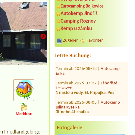
Eurocamping Bojkovice
Autokemp Jindřiš
Termin ab 2026-08-07 |
Autokemp
Camping Rožnov
Bílina Kyselka
1 Stellplatz mit Strom 1 Wohnmobil 2
Kemp u zámku
Erwachsene
Zugeben
Favoriten
Termin ab 2026-08-01 |
Family kemp
Máchovo jezero
2 Erwachsene, 1 Kind (7Jahre)
Letzte Buchung:
Termin ab 2026-08-18 |
Autocamp
Erika
ubytovna
Termin ab 2026-07-27 |
Tábořiště
Leskovec
1 místo u vody, El. Přípojka. Pes
Termin ab 2026-08-05 |
Autokemp
Bílina Kyselka
3L nebo 4L chatka
Termin ab 2026-08-07 |
Stanové
Merkbox
tábořiště Petrův palouk
1 místo pro stan, 4 osoby-2 dospělé a
Fotogalerie
2 děti
im Friedlandgebirge