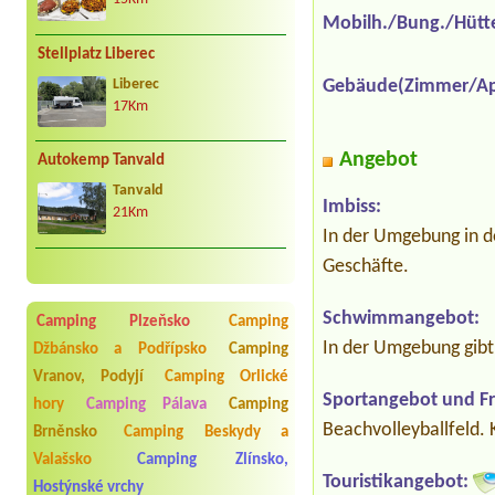
Mobilh./Bung./Hütt
Stellplatz Liberec
Gebäude(Zimmer/Ap
Liberec
17Km
Angebot
Autokemp Tanvald
Tanvald
Imbiss:
21Km
In der Umgebung in d
Geschäfte.
Schwimmangebot:
Camping Plzeňsko
Camping
In der Umgebung gibt
Džbánsko a Podřípsko
Camping
Vranov, Podyjí
Camping Orlické
Sportangebot und Fre
hory
Camping Pálava
Camping
Beachvolleyballfeld
Brněnsko
Camping Beskydy a
Valašsko
Camping Zlínsko,
Touristikangebot:
Hostýnské vrchy