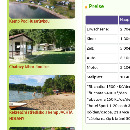
Preise
Haupt
Kemp Pod Husarůvkou
Erwachsene:
2.90€
Kind:
1.30€
Zelt:
5.00€
Auto:
3.10€
Chatový tábor Jinolice
Moto:
2.10€
Stellplatz:
10.4
*5L chatka 1500,- Kč/de
*8L chata 2400 Kč/den -
*ubytovna 150 Kč/os/d
*hotel Sport 1-20 osob 3
Kč/den/osoba, 21 a více
Rekreační středisko a kemp JACHTA
*záloha na čip k bráně 50
HOLANY