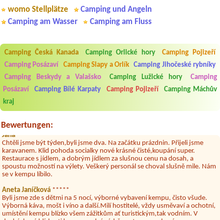
womo Stellplätze
Camping und Angeln
Camping am Wasser
Camping am Fluss
Camping Česká Kanada
Camping Orlické hory
Camping Pojizeří
Aneta Melicharová
***
Camping Posázaví
Camping Slapy a Orlík
Camping Jihočeské rybníky
Byli jsme zde v týdnu od 25.7. do 1.8. 2026. Kemp jako takový je pěkný.
V umývárně i na WC bylo vždy čisto, doplněný papír i utěrky, což při
Camping Beskydy a Valašsko
Camping Lužické hory
Camping
množství návštěvníků není samozřejmost. V kempu je obchod a
Posázaví
Camping Bílé Karpaty
Camping Pojizeří
Camping Máchův
restaurace, kebab a další občerstvení. Co nás ale velice zklamalo byl
celodenní hluk z repráků u stanů a absolutní bezohlednost ostatních
kraj
ubytovaných. Přes den jsem si připadala jak na pouti- z každého koutu
hrála jiná hudba.Kemp pěkný, ale takový rámus jsme ještě nezažili...
Bewertungen:
Jana
*****
Chtěli jsme být týden,byli jsme dva. Na začátku prázdnin. Přijeli jsme
karavanem. Klid pohoda socialky nové krásné čisté,koupání super.
Restaurace s jídlem, a dobrým jídlem za slušnou cenu na dosah, a
spoustu možností na výlety. Veškerý personál se choval slušně mile. Nám
se v kempu líbilo.
Aneta Janíčková
*****
Byli jsme zde s dětmi na 5 nocí, výborné vybavení kempu, čisto všude.
Výborná káva, mošt i víno a další.Milí hostitelé, vždy usměvaví a ochotní,
umístění kempu blízko všem zážitkům ať turistickým,tak vodním. V
docházkové blízkosti kempu vodní nádrž, restaurace a bazénem,