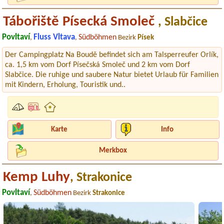
Tábořiště Písecká Smoleč
, Slabčice
Povltaví
Fluss Vltava
Südböhmen
,
,
Bezirk
Písek
Der Campingplatz Na Boudě befindet sich am Talsperreufer Orlík,
ca. 1,5 km vom Dorf Písečská Smoleč und 2 km vom Dorf
Slabčice. Die ruhige und saubere Natur bietet Urlaub für Familien
mit Kindern, Erholung, Touristik und..
Karte
Info
Merkbox
Kemp Luhy
, Strakonice
Povltaví
Südböhmen
,
Bezirk
Strakonice