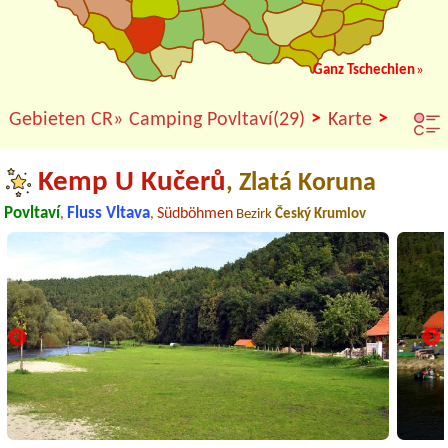
Ganz Tschechien
»
>
>
Gebieten CR»
Camping Povltaví(29)
Karte
Kemp U Kučerů
, Zlatá Koruna
Povltaví
Fluss Vltava
Südböhmen
,
,
Bezirk
Český Krumlov