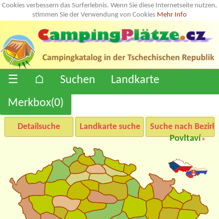
Cookies verbessern das Surferlebnis. Wenn Sie diese Internetseite nutzen,
stimmen Sie der Verwendung von Cookies
Mehr Info
☰
⌂
Suchen
Landkarte
Merkbox(
0
)
Detailsuche
Landkarte suche
Suche nach Bezirk
Povltaví
»