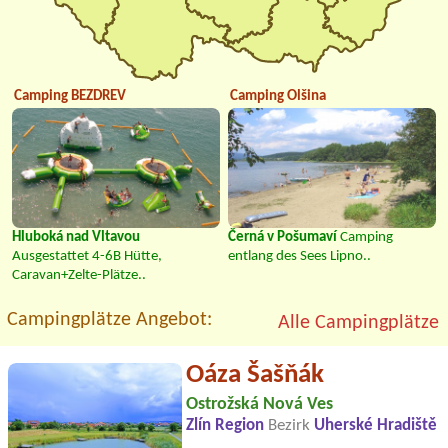
Camping BEZDREV
Camping Olšina
Hluboká nad Vltavou
Černá v Pošumaví
Camping
Ausgestattet 4-6B Hütte,
entlang des Sees Lipno..
Caravan+Zelte-Plätze..
Campingplätze Angebot:
Alle Campingplätze
Oáza Šašňák
Ostrožská Nová Ves
Zlín Region
Bezirk
Uherské Hradiště