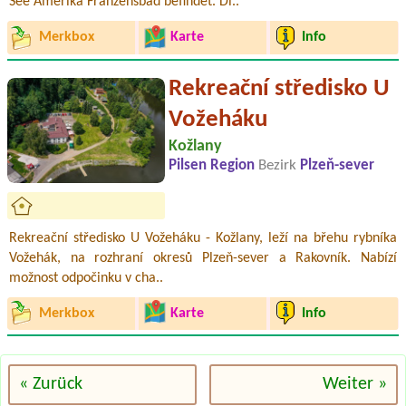
See Amerika Franzensbad befindet. Di..
Merkbox
Karte
Info
Rekreační středisko U
Vožeháku
Kožlany
Pilsen Region
Bezirk
Plzeň-sever
Rekreační středisko U Vožeháku - Kožlany, leží na břehu rybníka
Vožehák, na rozhraní okresů Plzeň-sever a Rakovník. Nabízí
možnost odpočinku v cha..
Merkbox
Karte
Info
« Zurück
Weiter »