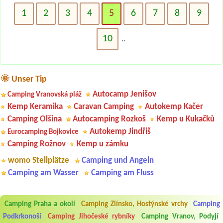
1
2
3
4
5
6
7
8
9
10
..
🌞 Unser Tip
Autocamp Jenišov
Camping Vranovská pláž
Kemp Keramika
Caravan Camping
Autokemp Kačer
Camping Olšina
Autocamping Rozkoš
Kemp u Kukačků
Autokemp Jindřiš
Eurocamping Bojkovice
Camping Rožnov
Kemp u zámku
womo Stellplätze
Camping und Angeln
Camping am Wasser
Camping am Fluss
Camping Praha a okolí
Camping Zlínsko, Hostýnské vrchy
Camping
Aneta Melicharová
***
Podkrkonoší
Camping Jihočeské rybníky
Camping Vranov, Podyjí
Byli jsme zde v týdnu od 25.7. do 1.8. 2026. Kemp jako takový je pěkný.