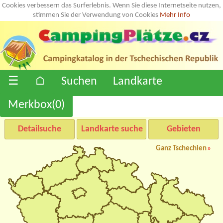
Cookies verbessern das Surferlebnis. Wenn Sie diese Internetseite nutzen,
stimmen Sie der Verwendung von Cookies
Mehr Info
☰
⌂
Suchen
Landkarte
Merkbox(
0
)
Detailsuche
Landkarte suche
Gebieten
Ganz Tschechien
»