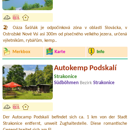
🏖️ Oáza Šašňák je odpočinková zóna v oblasti Slovácka, v
Ostrožské Nové Vsi asi 300m od písečného velkého jezera, určená
výletníkům, rybářům, kemp..
Merkbox
Karte
Info
Autokemp Podskalí
Strakonice
Südböhmen
Bezirk
Strakonice
Der Autocamp Podskalí befindet sich ca. 1 km von der Stadt
Strakonice entfernt, unweit Zughaltestelle. Diese romantische