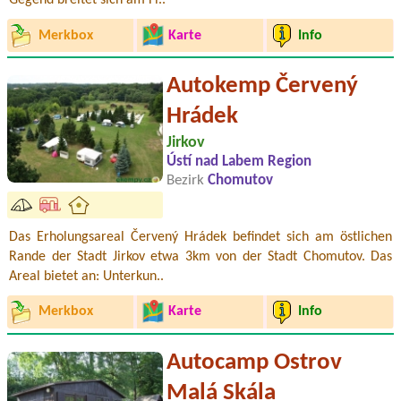
Gegend breitet sich am Fl..
Merkbox
Karte
Info
Autokemp Červený
Hrádek
Jirkov
Ústí nad Labem Region
Bezirk
Chomutov
Das Erholungsareal Červený Hrádek befindet sich am östlichen
Rande der Stadt Jirkov etwa 3km von der Stadt Chomutov. Das
Areal bietet an: Unterkun..
Merkbox
Karte
Info
Autocamp Ostrov
Malá Skála